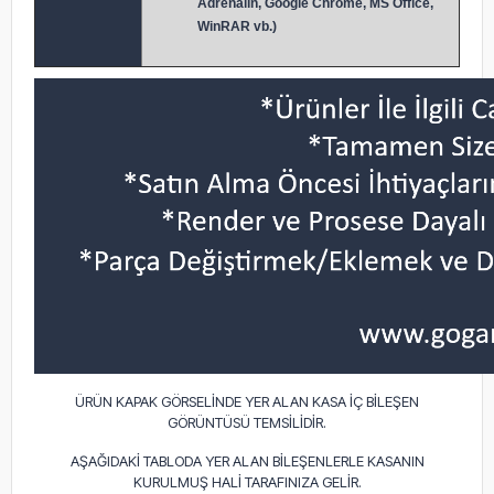
Adrenalin, Google Chrome, MS Office,
WinRAR vb.)
ÜRÜN KAPAK GÖRSELİNDE YER ALAN KASA İÇ BİLEŞEN
GÖRÜNTÜSÜ TEMSİLİDİR.
AŞAĞIDAKİ TABLODA YER ALAN BİLEŞENLERLE KASANIN
KURULMUŞ HALİ TARAFINIZA GELİR.