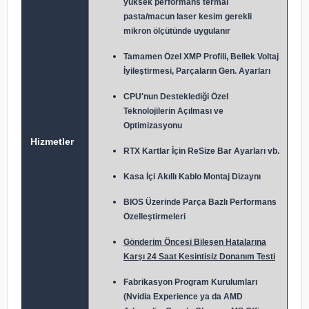
yüksek performans termal
pasta/macun laser kesim gerekli
mikron ölçütünde uygulanır
Tamamen Özel XMP Profili, Bellek Voltaj
İyileştirmesi, Parçaların Gen. Ayarları
CPU'nun Desteklediği Özel
Teknolojilerin Açılması ve
Optimizasyonu
Hizmetler
RTX Kartlar İçin ReSize Bar Ayarları vb.
Kasa İçi Akıllı Kablo Montaj Dizaynı
BIOS Üzerinde Parça Bazlı Performans
Özelleştirmeleri
Gönderim Öncesi Bileşen Hatalarına
Karşı 24 Saat Kesintisiz Donanım Testi
Fabrikasyon Program Kurulumları
(Nvidia Experience ya da AMD