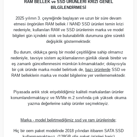
RAM BELLEK ve SSD ÜRÜNLERİ KRİZİ GENEL
BİLGİLENDİRMESİ
2025 yılının 3. çeyreğinde başlayan ve uzun bir süre devam
etmesi öngörülen RAM bellek / NAND SSD ürünleri temin krizi
nedeniyle, kullanılan RAM ve SSD ürünlerinin marka ve model
bilgileri gün içindeki stok ve bulunabilirlik durumuna göre sürekli
değişiklik göstermektedir.
Bu durum, oldukça geniş bir model çeşitliliğine sahip olmamız
nedeniyle, tavsiye sistem açıklamalarının günlük olarak birebir ve
eş zamanlı güncellenmesini mümkün kılmamaktadır; dolayısıyla
bir çok üründe marka model belirtsek de,
bazı ürünlerde
SSD ve
RAM belleklerin marka ve model bilgilerine yer verilememektedir.
Piyasada anlık stok erişebildiğimiz kaliteli markalardan ürünler
konumlandırmaktayız ve NVMe m.2 sınıfında çok yüksek okuma
yazma değerlerine sahip ürünler seçmekteyiz.
Marka - model belirtmediğimiz ssd ve ram ürünlerinde;
Hiç bir oem paket modelinde 2018 yılından itibaren SATA SSD
kullanmamaktayız. (128GB ofis paket ürünleri hariç)