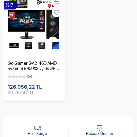
%17
Go Gamer GA2146D AMD
Ryzen 9 9900X3D / 64GB
DDR5 6000Mhz / 1TB NVMe
0/
0
m.2 SSD / RTX 5060 /
240mm Sıvı Soğutma / MSI
126.056,22 TL
27" 180Hz. / AMD Gaming
151.267,47 TL
Paket
Hızlı Kargo
Hatasız Ürünler