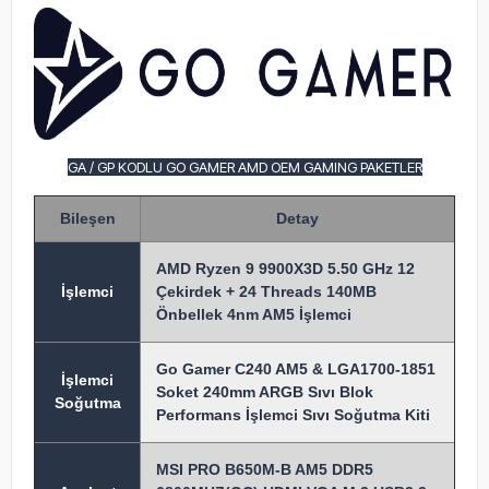
GA / GP KODLU GO GAMER AMD OEM GAMING PAKETLER
Bileşen
Detay
AMD Ryzen 9 9900X3D 5.50 GHz 12
İşlem
ci
Çekirdek + 24 Threads 140MB
Önbellek 4nm AM5 İşlemci
Go Gamer C240 AM5 & LGA1700-1851
İşlemci
Soket 240mm ARGB Sıvı Blok
Soğutma
Performans İşlemci Sıvı Soğutma Kiti
MSI PRO B650M-B AM5 DDR5