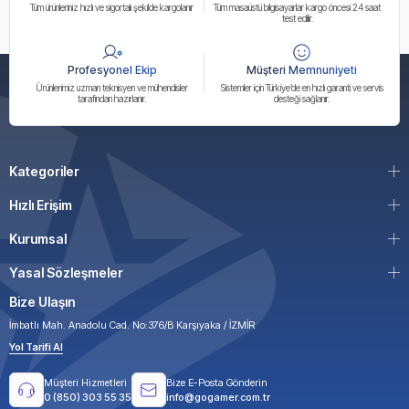
Tüm ürünleriniz hızlı ve sigortalı şekilde kargolanır
Tüm masaüstü bilgisayarlar kargo öncesi 24 saat
test edilir.
Profesyonel Ekip
Müşteri Memnuniyeti
Ürünlerimiz uzman teknisyen ve mühendisler
Sistemler için Türkiye’de en hızlı garanti ve servis
tarafından hazırlanır.
desteği sağlanır.
Kategoriler
Hızlı Erişim
Kurumsal
Yasal Sözleşmeler
Bize Ulaşın
İmbatlı Mah. Anadolu Cad. No:376/B Karşıyaka / İZMİR
Yol Tarifi Al
Müşteri Hizmetleri
Bize E-Posta Gönderin
0 (850) 303 55 35
info@gogamer.com.tr