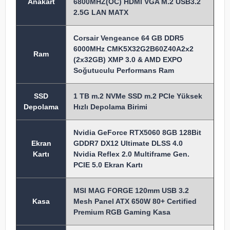
Anakart
6800MHZ(OC) HDMI VGA M.2 USB3.2
2.5G LAN MATX
Corsair Vengeance 64 GB DDR5
6000MHz CMK5X32G2B60Z40A2x2
Ram
(2x32GB) XMP 3.0 & AMD EXPO
Soğutuculu Performans Ram
SSD
1 TB m.2 NVMe SSD m.2 PCIe Yüksek
Depolama
Hızlı Depolama Birimi
Nvidia GeForce RTX5060 8GB 128Bit
Ekran
GDDR7 DX12 Ultimate DLSS 4.0
Kartı
Nvidia Reflex 2.0 Multiframe Gen.
PCIE 5.0 Ekran Kartı
MSI MAG FORGE 120mm USB 3.2
Kasa
Mesh Panel ATX 650W 80+ Certified
Premium RGB Gaming Kasa