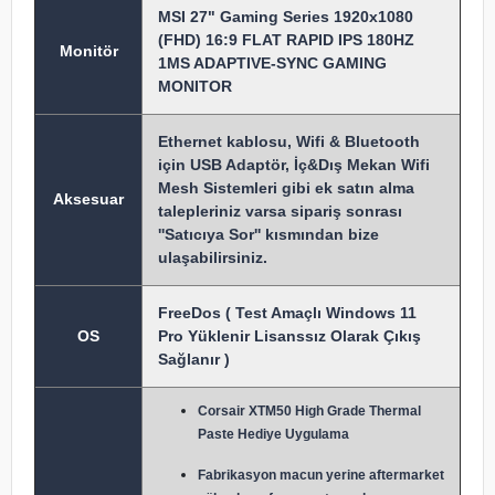
MSI 27" Gaming Series 1920x1080
(FHD) 16:9 FLAT RAPID IPS 180HZ
Monitör
1MS ADAPTIVE-SYNC GAMING
MONITOR
Ethernet kablosu, Wifi & Bluetooth
için USB Adaptör, İç&Dış Mekan Wifi
Mesh Sistemleri gibi ek satın alma
Aksesuar
talepleriniz varsa sipariş sonrası
''Satıcıya Sor'' kısmından bize
ulaşabilirsiniz.
FreeDos ( Test Amaçlı Windows 11
OS
Pro Yüklenir Lisanssız Olarak Çıkış
Sağlanır )
Corsair XTM50 High Grade Thermal
Paste Hediye Uygulama
Fabrikasyon macun y
erine aftermarket