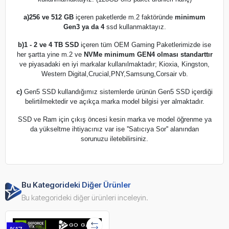
a)
256 ve 512 GB
içeren paketlerde m.2 faktöründe
minimum
Gen3 ya da 4
ssd kullanmaktayız.
b)
1 - 2 ve 4 TB SSD
içeren tüm OEM Gaming Paketlerimizde ise
her şartta yine m.2 ve
NVMe minimum GEN4 olması standarttır
ve piyasadaki en iyi markalar kullanılmaktadır; Kioxia, Kingston,
Western Digital,Crucial,PNY,Samsung,Corsair vb.
c)
Gen5 SSD kullandığımız sistemlerde ürünün Gen5 SSD içerdiği
belirtilmektedir ve açıkça marka model bilgisi yer almaktadır.
SSD ve Ram için çıkış öncesi kesin marka ve model öğrenme ya
da yükseltme ihtiyacınız var ise ''Satıcıya Sor'' alanından
sorunuzu iletebilirsiniz.
Bu Kategorideki Diğer Ürünler
Bu kategorideki diğer ürünleri inceleyin.