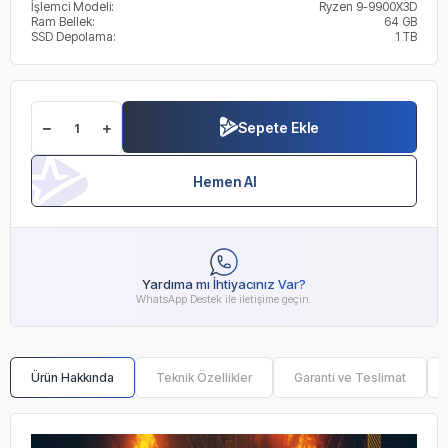
İşlemci Modeli:
Ryzen 9-9900X3D
Ram Bellek:
64 GB
SSD Depolama:
1 TB
Sepete Ekle
Hemen Al
Yardıma mı İhtiyacınız Var?
WhatsApp Destek ile iletişime geçin.
Ürün Hakkında
Teknik Özellikler
Garanti ve Teslimat