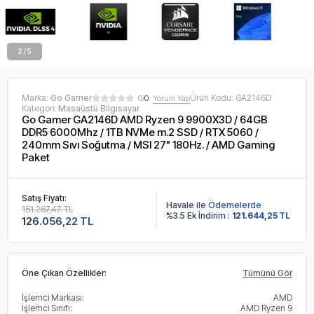
2 / 5
Marka:
Go Gamer
Ürün Kodu:
GA2146D
0/
0
Yorum Yap
Kategori:
Masaüstü Bilgisayar
Go Gamer GA2146D AMD Ryzen 9 9900X3D / 64GB
DDR5 6000Mhz / 1TB NVMe m.2 SSD / RTX 5060 /
240mm Sıvı Soğutma / MSI 27" 180Hz. / AMD Gaming
Paket
Satış Fiyatı:
Havale ile Ödemelerde
151.267,47 TL
%3.5 Ek İndirim :
121.644,25 TL
126.056,22 TL
Öne Çıkan Özellikler:
Tümünü Gör
İşlemci Markası:
AMD
İşlemci Sınıfı:
AMD Ryzen 9