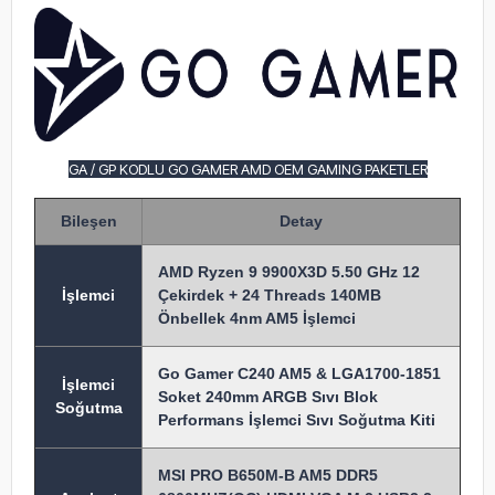
GA / GP KODLU GO GAMER AMD OEM GAMING PAKETLER
Bileşen
Detay
AMD Ryzen 9 9900X3D 5.50 GHz 12
İşlem
ci
Çekirdek + 24 Threads 140MB
Önbellek 4nm AM5 İşlemci
Go Gamer C240 AM5 & LGA1700-1851
İşlemci
Soket 240mm ARGB Sıvı Blok
Soğutma
Performans İşlemci Sıvı Soğutma Kiti
MSI PRO B650M-B AM5 DDR5