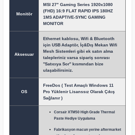
MSI 27" Gaming Series 1920x1080
(FHD) 16:9 FLAT RAPID IPS 180HZ
Monitör
1MS ADAPTIVE-SYNC GAMING
MONITOR
Ethernet kablosu, Wifi & Bluetooth
için USB Adaptör, İç&Dış Mekan Wifi
Mesh Sistemleri gibi ek satın alma
Aksesuar
talepleriniz varsa sipariş sonrası
''Satıcıya Sor'' kısmından bize
ulaşabilirsiniz.
FreeDos ( Test Amaçlı Windows 11
OS
Pro Yüklenir Lisanssız Olarak Çıkış
Sağlanır )
Corsair XTM50 High Grade Thermal
Paste Hediye Uygulama
Fabrikasyon macun y
erine aftermarket