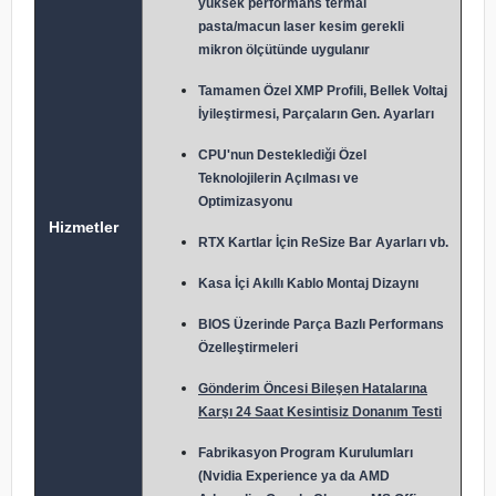
yüksek performans termal
pasta/macun laser kesim gerekli
mikron ölçütünde uygulanır
Tamamen Özel XMP Profili, Bellek Voltaj
İyileştirmesi, Parçaların Gen. Ayarları
CPU'nun Desteklediği Özel
Teknolojilerin Açılması ve
Optimizasyonu
Hizmetler
RTX Kartlar İçin ReSize Bar Ayarları vb.
Kasa İçi Akıllı Kablo Montaj Dizaynı
BIOS Üzerinde Parça Bazlı Performans
Özelleştirmeleri
Gönderim Öncesi Bileşen Hatalarına
Karşı 24 Saat Kesintisiz Donanım Testi
Fabrikasyon Program Kurulumları
(Nvidia Experience ya da AMD