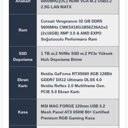
Anakart
6800MHZ(OC) HDMI VGA M.2 USB3.2
2.5G LAN MATX
Corsair Vengeance 32 GB DDR5
5600MHz CMK5X16G1B56Z36A2x2
Ram
(2x16GB) XMP 3.0 & AMD EXPO
Soğutuculu Performans Ram
SSD
1 TB m.2 NVMe SSD m.2 PCIe Yüksek
Depolama
Hızlı Depolama Birimi
Nvidia GeForce RTX5060 8GB 128Bit
Ekran
GDDR7 DX12 Ultimate DLSS 4.0
Kartı
Nvidia Reflex 2.0 Multiframe Gen.
PCIE 5.0 Ekran Kartı
MSI MAG FORGE 120mm USB 3.2
Kasa
Mesh Panel ATX 650W 80+ Certified
Premium RGB Gaming Kasa