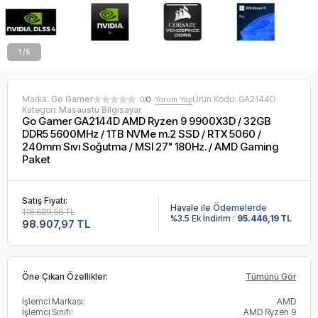
2 / 5
Marka:
Go Gamer
Ürün Kodu:
GA2144D
0/
0
Yorum Yap
Kategori:
Masaüstü Bilgisayar
Go Gamer GA2144D AMD Ryzen 9 9900X3D / 32GB
DDR5 5600MHz / 1TB NVMe m.2 SSD / RTX 5060 /
240mm Sıvı Soğutma / MSI 27" 180Hz. / AMD Gaming
Paket
Satış Fiyatı:
Havale ile Ödemelerde
118.689,56 TL
%3.5 Ek İndirim :
95.446,19 TL
98.907,97 TL
Öne Çıkan Özellikler:
Tümünü Gör
İşlemci Markası:
AMD
İşlemci Sınıfı:
AMD Ryzen 9