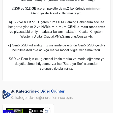
a)
256 ve 512 GB
içeren paketlerde m.2 faktöründe
minimum
Gen3 ya da 4
ssd kullanmaktayız.
b)
1 - 2 ve 4 TB SSD
içeren tüm OEM Gaming Paketlerimizde ise
her şartta yine m.2 ve
NVMe minimum GEN4 olması standarttır
ve piyasadaki en iyi markalar kullanılmaktadır; Kioxia, Kingston,
Western Digital,Crucial,PNY,Samsung,Corsair vb.
c)
Gen5 SSD kullandığımız sistemlerde ürünün Gen5 SSD içerdiği
belirtilmektedir ve açıkça marka model bilgisi yer almaktadır.
SSD ve Ram için çıkış öncesi kesin marka ve model öğrenme ya
da yükseltme ihtiyacınız var ise ''Satıcıya Sor'' alanından
sorunuzu iletebilirsiniz.
Bu Kategorideki Diğer Ürünler
Bu kategorideki diğer ürünleri inceleyin.