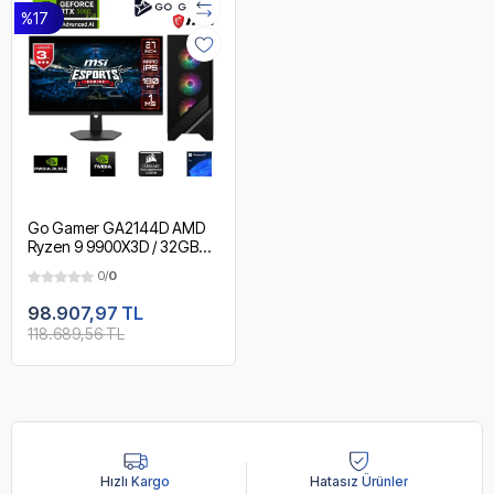
%17
Go Gamer GA2144D AMD
Ryzen 9 9900X3D / 32GB
DDR5 5600MHz / 1TB NVMe
0/
0
m.2 SSD / RTX 5060 /
240mm Sıvı Soğutma / MSI
98.907,97 TL
27" 180Hz. / AMD Gaming
118.689,56 TL
Paket
Hızlı Kargo
Hatasız Ürünler