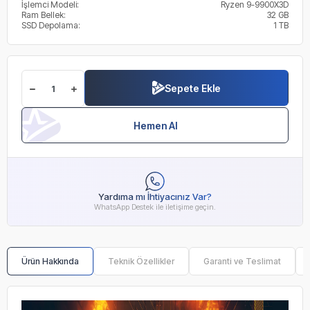
İşlemci Modeli:
Ryzen 9-9900X3D
Ram Bellek:
32 GB
SSD Depolama:
1 TB
Sepete Ekle
Hemen Al
Yardıma mı İhtiyacınız Var?
WhatsApp Destek ile iletişime geçin.
Ürün Hakkında
Teknik Özellikler
Garanti ve Teslimat