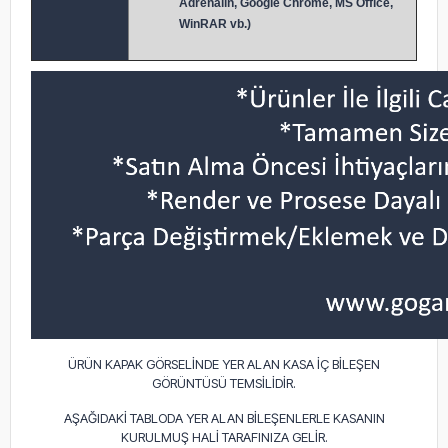
Adrenalin, Google Chrome, MS Office,
WinRAR vb.)
ÜRÜN KAPAK GÖRSELİNDE YER ALAN KASA İÇ BİLEŞEN
GÖRÜNTÜSÜ TEMSİLİDİR.
AŞAĞIDAKİ TABLODA YER ALAN BİLEŞENLERLE KASANIN
KURULMUŞ HALİ TARAFINIZA GELİR.