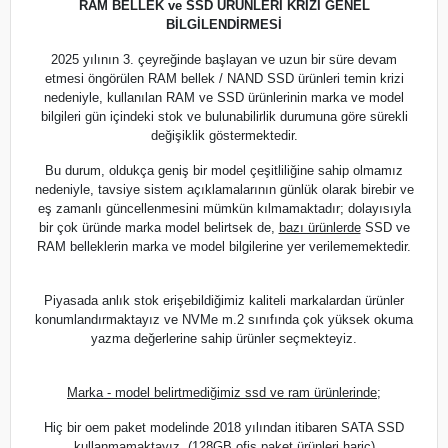
RAM BELLEK ve SSD ÜRÜNLERİ KRİZİ GENEL
BİLGİLENDİRMESİ
2025 yılının 3. çeyreğinde başlayan ve uzun bir süre devam
etmesi öngörülen RAM bellek / NAND SSD ürünleri temin krizi
nedeniyle, kullanılan RAM ve SSD ürünlerinin marka ve model
bilgileri gün içindeki stok ve bulunabilirlik durumuna göre sürekli
değişiklik göstermektedir.
Bu durum, oldukça geniş bir model çeşitliliğine sahip olmamız
nedeniyle, tavsiye sistem açıklamalarının günlük olarak birebir ve
eş zamanlı güncellenmesini mümkün kılmamaktadır; dolayısıyla
bir çok üründe marka model belirtsek de,
bazı ürünlerde
SSD ve
RAM belleklerin marka ve model bilgilerine yer verilememektedir.
Piyasada anlık stok erişebildiğimiz kaliteli markalardan ürünler
konumlandırmaktayız ve NVMe m.2 sınıfında çok yüksek okuma
yazma değerlerine sahip ürünler seçmekteyiz.
Marka - model belirtmediğimiz ssd ve ram ürünlerinde;
Hiç bir oem paket modelinde 2018 yılından itibaren SATA SSD
kullanmamaktayız. (128GB ofis paket ürünleri hariç)