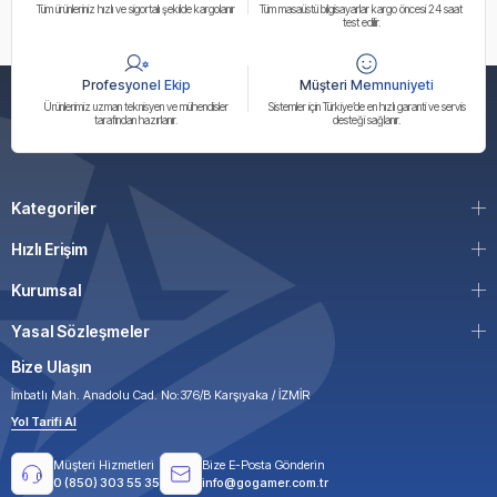
Tüm ürünleriniz hızlı ve sigortalı şekilde kargolanır
Tüm masaüstü bilgisayarlar kargo öncesi 24 saat
test edilir.
Profesyonel Ekip
Müşteri Memnuniyeti
Ürünlerimiz uzman teknisyen ve mühendisler
Sistemler için Türkiye’de en hızlı garanti ve servis
tarafından hazırlanır.
desteği sağlanır.
Kategoriler
Hızlı Erişim
Kurumsal
Yasal Sözleşmeler
Bize Ulaşın
İmbatlı Mah. Anadolu Cad. No:376/B Karşıyaka / İZMİR
Yol Tarifi Al
Müşteri Hizmetleri
Bize E-Posta Gönderin
0 (850) 303 55 35
info@gogamer.com.tr