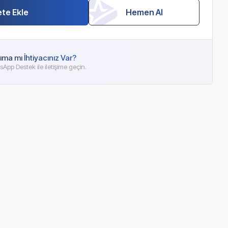
te Ekle
Hemen Al
ıma mı İhtiyacınız Var?
App Destek ile iletişime geçin.