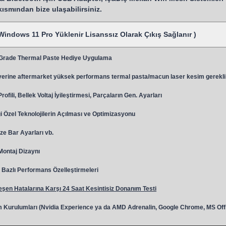
 kısmından bize ulaşabilirsiniz.
Windows 11 Pro Yüklenir Lisanssız Olarak Çıkış Sağlanır )
 Grade Thermal Paste Hediye Uygulama
y
erine aftermarket yüksek performans termal pasta/macun laser kesim gerekli
ili, Bellek Voltaj İyileştirmesi, Parçaların Gen. Ayarları
 Özel Teknolojilerin Açılması ve Optimizasyonu
ze Bar Ayarları vb.
 Montaj Dizaynı
Bazlı Performans Özelleştirmeleri
şen Hatalarına Karşı 24 Saat Kesintisiz Donanım Testi
 Kurulumları (Nvidia Experience ya da AMD Adrenalin, Google Chrome, MS Off