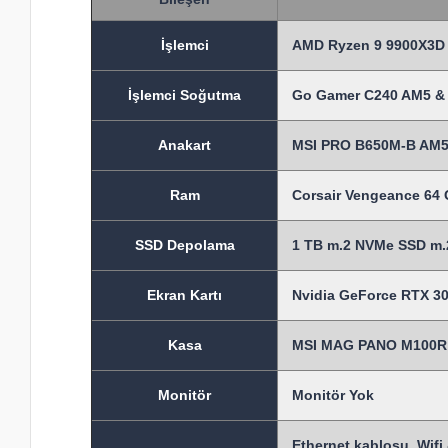
İşlem
ci
AMD Ryzen 9 9900X3D 
İşlemci Soğutma
Go Gamer C240 AM5 & 
Anakart
MSI PRO B650M-B AM5
Ram
Corsair Vengeance 6
SSD Depolama
1 TB m.2 NVMe SSD m.2
Ekran Kartı
Nvidia GeForce RTX 30
Kasa
MSI MAG PANO M100R P
Monitör
Monitör Yok
Ethernet kablosu, Wifi 