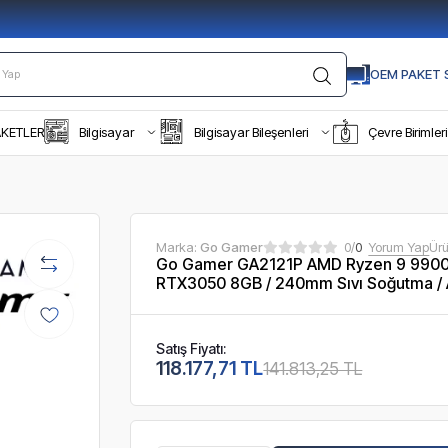
OEM PAKET S
AKETLER
Bilgisayar
Bilgisayar Bileşenleri
Çevre Birimleri
Marka:
Go Gamer
0/
0
Yorum Yap
Ür
Go Gamer GA2121P AMD Ryzen 9 9900
RTX3050 8GB / 240mm Sıvı Soğutma /
Satış Fiyatı:
118.177,71 TL
141.813,25 TL