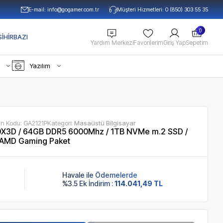
E-mail:
info@gogamer.com.tr
Müşteri Hizmetleri: 0 (850) 303 55 35
0
IHIRBAZI
Yardım Merkezi
Favorilerim
Giriş Yap
Sepetim
Yazılım
ün Kodu:
GA2121P
Kategori:
Masaüstü Bilgisayar
X3D / 64GB DDR5 6000Mhz / 1TB NVMe m.2 SSD /
 AMD Gaming Paket
Havale ile Ödemelerde
%3.5 Ek İndirim :
114.041,49 TL