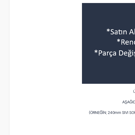
AŞAĞID
(ÖRNEĞİN; 240mm SIVI S