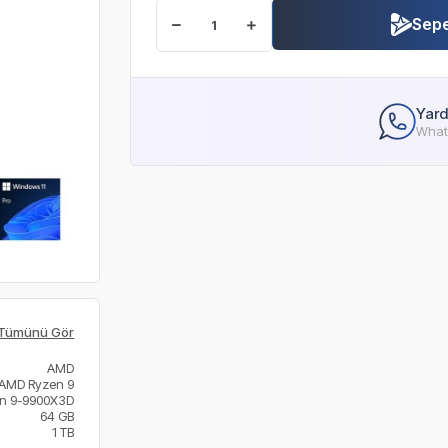
Sepe
Yard
Whats
Tümünü Gör
AMD
AMD Ryzen 9
n 9-9900X3D
64 GB
1 TB