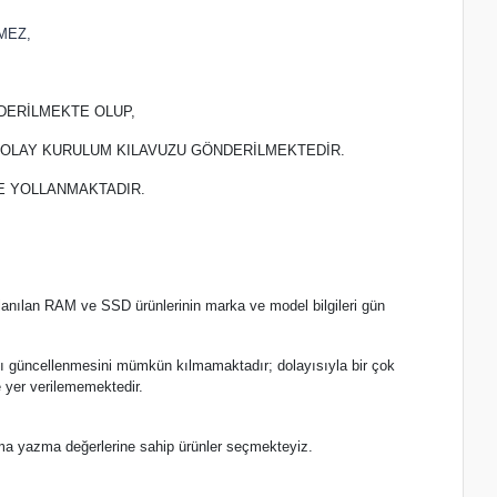
MEZ,
DERİLMEKTE OLUP,
 KOLAY KURULUM KILAVUZU GÖNDERİLMEKTEDİR.
TE YOLLANMAKTADIR.
lanılan RAM ve SSD ürünlerinin marka ve model bilgileri gün
.
nlı güncellenmesini mümkün kılmamaktadır; dolayısıyla bir çok
 yer verilememektedir.
ma yazma değerlerine sahip ürünler seçmekteyiz.