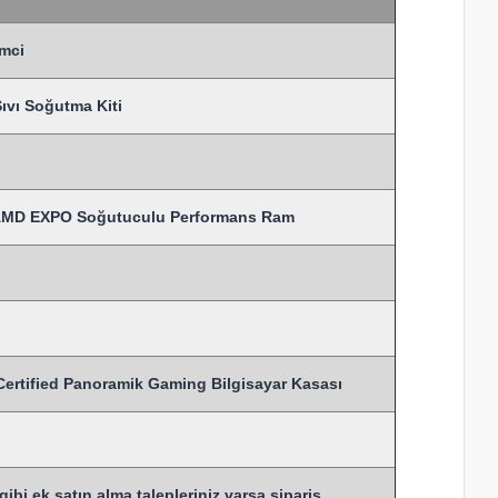
mci
vı Soğutma Kiti
AMD EXPO Soğutuculu Performans Ram
ified Panoramik Gaming Bilgisayar Kasası
bi ek satın alma talepleriniz varsa sipariş