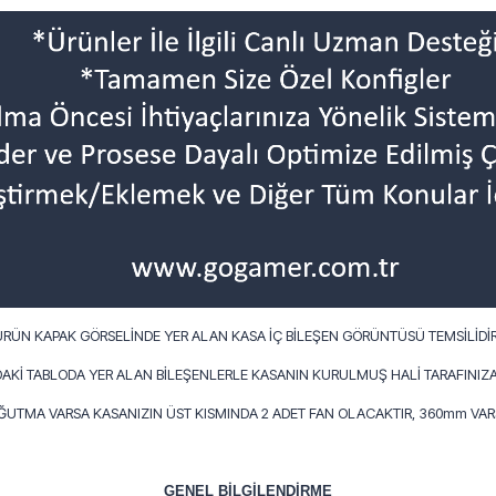
ÜRÜN KAPAK GÖRSELİNDE YER ALAN KASA İÇ BİLEŞEN GÖRÜNTÜSÜ TEMSİLİDİR
AKİ TABLODA YER ALAN BİLEŞENLERLE KASANIN KURULMUŞ HALİ TARAFINIZA
OĞUTMA VARSA KASANIZIN ÜST KISMINDA 2 ADET FAN OLACAKTIR, 360mm VARS
GENEL BİLGİLENDİRME