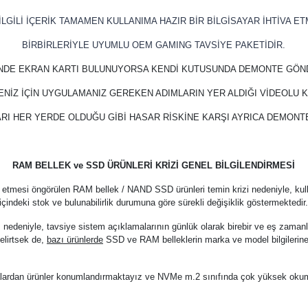
LGİLİ İÇERİK TAMAMEN KULLANIMA HAZIR BİR BİLGİSAYAR İHTİVA ET
BİRBİRLERİYLE UYUMLU OEM GAMING TAVSİYE PAKETİDİR.
İNDE EKRAN KARTI BULUNUYORSA KENDİ KUTUSUNDA DEMONTE GÖN
ENİZ İÇİN UYGULAMANIZ GEREKEN ADIMLARIN YER ALDIĞI VİDEOLU
RI HER YERDE OLDUĞU GİBİ HASAR RİSKİNE KARŞI AYRICA DEMON
RAM BELLEK ve SSD ÜRÜNLERİ KRİZİ GENEL BİLGİLENDİRMESİ
 etmesi öngörülen RAM bellek / NAND SSD ürünleri temin krizi nedeniyle, kul
içindeki stok ve bulunabilirlik durumuna göre sürekli değişiklik göstermektedir
z nedeniyle, tavsiye sistem açıklamalarının günlük olarak birebir ve eş zama
elirtsek de,
bazı ürünlerde
SSD ve RAM belleklerin marka ve model bilgilerine
arkalardan ürünler konumlandırmaktayız ve NVMe m.2 sınıfında çok yüksek oku