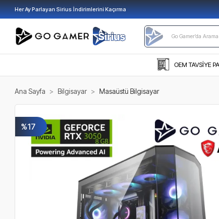
Her Ay Parlayan Sirius İndirimlerini Kaçırma
OEM TAVSİYE P
Ana Sayfa
Bilgisayar
Masaüstü Bilgisayar
%17