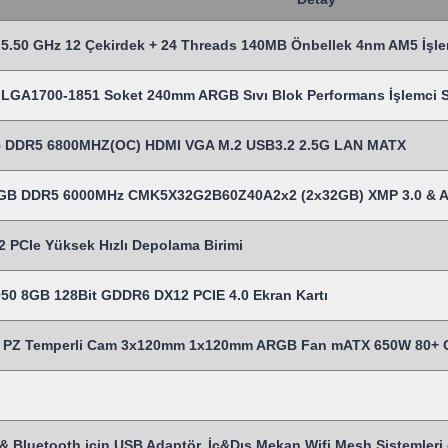
5.50 GHz 12 Çekirdek + 24 Threads 140MB Önbellek 4nm AM5 İşle
LGA1700-1851 Soket 240mm ARGB Sıvı Blok Performans İşlemci Sı
 DDR5 6800MHZ(OC) HDMI VGA M.2 USB3.2 2.5G LAN MATX
4 GB DDR5 6000MHz CMK5X32G2B60Z40A2x2 (2x32GB) XMP 3.0 & 
 PCIe Yüksek Hızlı Depolama Birimi
50 8GB 128Bit GDDR6 DX12 PCIE 4.0 Ekran Kartı
Z Temperli Cam 3x120mm 1x120mm ARGB Fan mATX 650W 80+ Cert
& Bluetooth için USB Adaptör, İç&Dış Mekan Wifi Mesh Sistemleri gi