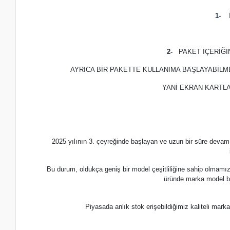
1-
İ
2-
PAKET İÇERİĞ
AYRICA BİR PAKETTE KULLANIMA BAŞLAYABİLM
YANİ EKRAN KARTLA
2025 yılının 3. çeyreğinde başlayan ve uzun bir süre devam
Bu durum, oldukça geniş bir model çeşitliliğine sahip olmamı
üründe marka model b
Piyasada anlık stok erişebildiğimiz kaliteli m