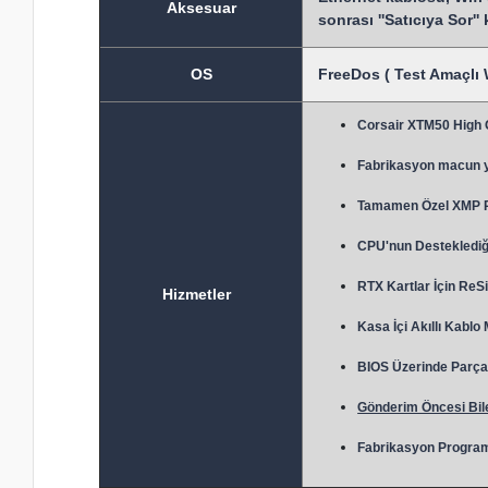
Aksesuar
sonrası ''Satıcıya Sor''
OS
FreeDos ( Test Amaçlı 
Corsair XTM50 High
Fabrikasyon macun 
Tamamen Özel XMP Prof
CPU'nun Desteklediği
RTX Kartlar İçin ReSi
Hizmetler
Kasa İçi Akıllı Kablo
BIOS Üzerinde Parça 
Gönderim Öncesi Bile
Fabrikasyon Program