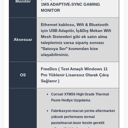
Monitör
1MS ADAPTIVE-SYNC GAMING
MONITOR
Ethernet kablosu, Wifi & Bluetooth
için USB Adaptör, İç&Dış Mekan Wifi
Mesh Sistemleri gibi ek satın alma
Aksesuar
talepleriniz varsa sipariş sonrası
''Satıcıya Sor'' kısmından bize
ulaşabilirsiniz.
FreeDos ( Test Amaçlı Windows 11
OS
Pro Yüklenir Lisanssız Olarak Çıkış
Sağlanır )
Corsair XTM50 High Grade Thermal
Paste Hediye Uygulama
Fabrikasyon macun y
erine aftermarket
yüksek performans termal
pasta/macun laser kesim gerekli