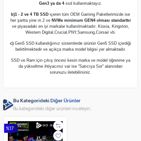
Gen3 ya da 4
ssd kullanmaktayız.
b)
1 - 2 ve 4 TB SSD
içeren tüm OEM Gaming Paketlerimizde ise
her şartta yine m.2 ve
NVMe minimum GEN4 olması standarttır
ve piyasadaki en iyi markalar kullanılmaktadır; Kioxia, Kingston,
Western Digital,Crucial,PNY,Samsung,Corsair vb.
c)
Gen5 SSD kullandığımız sistemlerde ürünün Gen5 SSD içerdiği
belirtilmektedir ve açıkça marka model bilgisi yer almaktadır.
SSD ve Ram için çıkış öncesi kesin marka ve model öğrenme ya
da yükseltme ihtiyacınız var ise ''Satıcıya Sor'' alanından
sorunuzu iletebilirsiniz.
Bu Kategorideki Diğer Ürünler
Bu kategorideki diğer ürünleri inceleyin.
%17