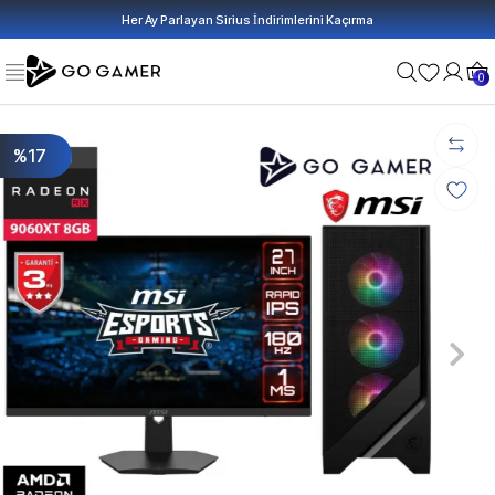
Her Ay Parlayan Sirius İndirimlerini Kaçırma
0
%17