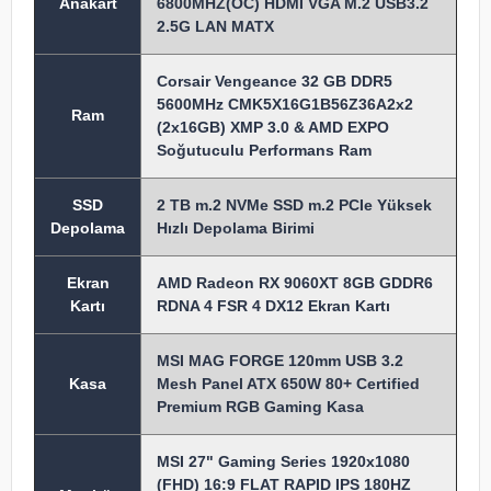
Anakart
6800MHZ(OC) HDMI VGA M.2 USB3.2
2.5G LAN MATX
Corsair Vengeance 32 GB DDR5
5600MHz CMK5X16G1B56Z36A2x2
Ram
(2x16GB) XMP 3.0 & AMD EXPO
Soğutuculu Performans Ram
SSD
2 TB m.2 NVMe SSD m.2 PCIe Yüksek
Depolama
Hızlı Depolama Birimi
Ekran
AMD Radeon RX 9060XT 8GB GDDR6
Kartı
RDNA 4 FSR 4 DX12 Ekran Kartı
MSI MAG FORGE 120mm USB 3.2
Kasa
Mesh Panel ATX 650W 80+ Certified
Premium RGB Gaming Kasa
MSI 27" Gaming Series 1920x1080
(FHD) 16:9 FLAT RAPID IPS 180HZ