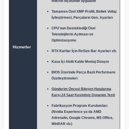
mikron ölçütünde uygulanır
Tamamen Özel XMP Profili, Bellek Voltaj
İyileştirmesi, Parçaların Gen. Ayarları
CPU'nun Desteklediği Özel
Teknolojilerin Açılması ve
Optimizasyonu
Hizmetler
RTX Kartlar İçin ReSize Bar Ayarları vb.
Kasa İçi Akıllı Kablo Montaj Dizaynı
BIOS Üzerinde Parça Bazlı Performans
Özelleştirmeleri
Gönderim Öncesi Bileşen Hatalarına
Karşı 24 Saat Kesintisiz Donanım Testi
Fabrikasyon Program Kurulumları
(Nvidia Experience ya da AMD
Adrenalin, Google Chrome, MS Office,
WinRAR vb.)