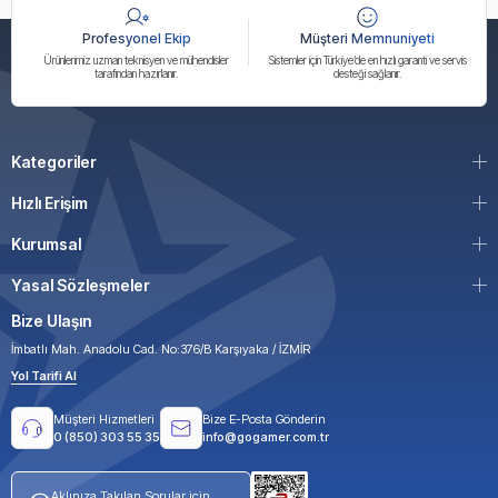
Profesyonel Ekip
Müşteri Memnuniyeti
Ürünlerimiz uzman teknisyen ve mühendisler
Sistemler için Türkiye’de en hızlı garanti ve servis
tarafından hazırlanır.
desteği sağlanır.
Kategoriler
Hızlı Erişim
Kurumsal
Yasal Sözleşmeler
Bize Ulaşın
İmbatlı Mah. Anadolu Cad. No:376/B Karşıyaka / İZMİR
Yol Tarifi Al
Müşteri Hizmetleri
Bize E-Posta Gönderin
0 (850) 303 55 35
info@gogamer.com.tr
Aklınıza Takılan Sorular için