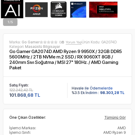
2 / 5
Marka:
Go Gamer
Ürün Kodu:
GA2074D
0/
0
Yorum Yap
Kategori:
Masaüstü Bilgisayar
Go Gamer GA2074D AMD Ryzen 9 9950X / 32GB DDR5
5600MHz / 2TB NVMe m.2 SSD / RX 9060XT 8GB /
240mm Sıvı Soğutma / MSI 27" 180Hz. / AMD Gaming
Paket
Satış Fiyatı:
Havale ile Ödemelerde
122.242,42 TL
%3.5 Ek İndirim :
98.303,28 TL
101.868,68 TL
Öne Çıkan Özellikler:
Tümünü Gör
İşlemci Markası:
AMD
İşlemci Sınıfı:
AMD Ryzen 9