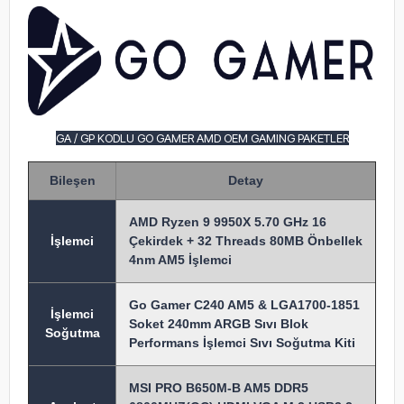
GA / GP KODLU GO GAMER AMD OEM GAMING PAKETLER
Bileşen
Detay
AMD Ryzen 9 9950X 5.70 GHz 16
İşlem
ci
Çekirdek + 32 Threads 80MB Önbellek
4nm AM5 İşlemci
Go Gamer C240 AM5 & LGA1700-1851
İşlemci
Soket 240mm ARGB Sıvı Blok
Soğutma
Performans İşlemci Sıvı Soğutma Kiti
MSI PRO B650M-B AM5 DDR5