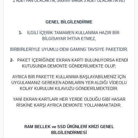
2 ADET FAN OLACAKTIR, 360mm VARSA 3 ADET OLACAKTIR vb.)
GENEL BİLGİLENDİRME
1-
İLGİLİ İÇERİK TAMAMEN KULLANIMA HAZIR BİR
BİLGİSAYAR İHTİVA ETMEZ,
BİRBİRLERİYLE UYUMLU OEM GAMING TAVSİYE PAKETİDİR.
2-
PAKET İÇERİĞİNDE EKRAN KARTI BULUNUYORSA KENDİ
KUTUSUNDA DEMONTE GÖNDERİLMEKTE OLUP,
AYRICA BİR PAKETTE KULLANIMA BAŞLAYABİLMENİZ İÇİN
UYGULAMANIZ GEREKEN ADIMLARIN YER ALDIĞI VİDEOLU
KOLAY KURULUM KILAVUZU GÖNDERİLMEKTEDİR.
YANİ EKRAN KARTLARI HER YERDE OLDUĞU GİBİ HASAR
RİSKİNE KARŞI AYRICA DEMONTE YOLLANMAKTADIR.
RAM BELLEK ve SSD ÜRÜNLERİ KRİZİ GENEL
BİLGİLENDİRMESİ