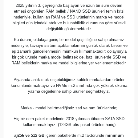
2025 yılının 3. çeyreğinde başlayan ve uzun bir süre devam
etmesi öngörülen RAM bellek / NAND SSD ürünleri temin krizi
nedeniyle, kullanılan RAM ve SSD ürünlerinin marka ve model
bilgileri gün içindeki stok ve bulunabilirlik durumuna göre sürekli
değişiklik göstermektedir.
Bu durum, oldukça geniş bir model çeşitliliğine sahip olmamız
nedeniyle, tavsiye sistem açıklamalarının günlük olarak birebir ve
eş zamanlı güncellenmesini mümkün kılmamaktadır; dolayısıyla
bir çok üründe marka model belirtsek de,
bazı ürünlerde
SSD ve
RAM belleklerin marka ve model bilgilerine yer verilememektedir.
Piyasada anlık stok erişebildiğimiz kaliteli markalardan ürünler
konumlandırmaktayız ve NVMe m.2 sınıfında çok yüksek okuma
yazma değerlerine sahip ürünler seçmekteyiz.
Marka - model belirtmediğimiz ssd ve ram ürünlerinde;
Hiç bir oem paket modelinde 2018 yılından itibaren SATA SSD
kullanmamaktayız. (128GB ofis paket ürünleri hariç)
a)
256 ve 512 GB
içeren paketlerde m.2 faktöründe
minimum