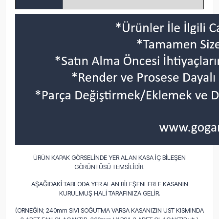
ÜRÜN KAPAK GÖRSELİNDE YER ALAN KASA İÇ BİLEŞEN
GÖRÜNTÜSÜ TEMSİLİDİR.
AŞAĞIDAKİ TABLODA YER ALAN BİLEŞENLERLE KASANIN
KURULMUŞ HALİ TARAFINIZA GELİR.
(ÖRNEĞİN; 240mm SIVI SOĞUTMA VARSA KASANIZIN ÜST KISMINDA