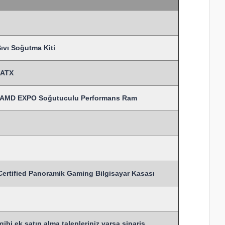
vı Soğutma Kiti
MATX
 AMD EXPO Soğutuculu Performans Ram
ified Panoramik Gaming Bilgisayar Kasası
bi ek satın alma talepleriniz varsa sipariş