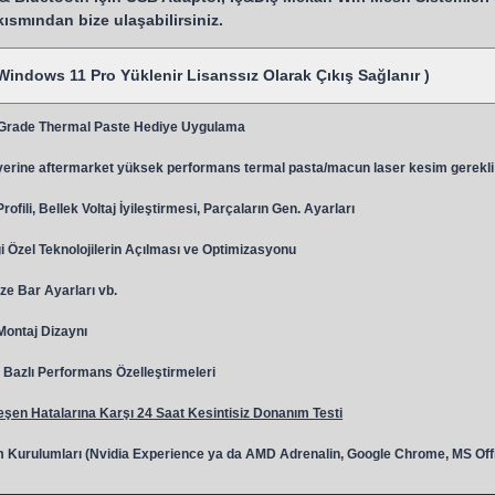
 kısmından bize ulaşabilirsiniz.
Windows 11 Pro Yüklenir Lisanssız Olarak Çıkış Sağlanır )
 Grade Thermal Paste Hediye Uygulama
y
erine aftermarket yüksek performans termal pasta/macun laser kesim gerekli
ili, Bellek Voltaj İyileştirmesi, Parçaların Gen. Ayarları
 Özel Teknolojilerin Açılması ve Optimizasyonu
ze Bar Ayarları vb.
 Montaj Dizaynı
Bazlı Performans Özelleştirmeleri
şen Hatalarına Karşı 24 Saat Kesintisiz Donanım Testi
 Kurulumları (Nvidia Experience ya da AMD Adrenalin, Google Chrome, MS Off