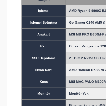
İşlem
ci
AMD Ryzen 9 9900X 5.6
İşlemci Soğutma
Go Gamer C240 AM5 & 
Anakart
MSI MB PRO B650M-P 
Ram
Corsair Vengeance 1
SSD Depolama
2 TB m.2 NVMe SSD m.2
Ekran Kartı
AMD Radeon RX 9070 X
Kasa
MSI MAG PANO M100R P
Monitör
Monitör Yok
Ethernet kablosu, Wifi 