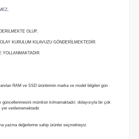
MEZ,
DERİLMEKTE OLUP,
 KOLAY KURULUM KILAVUZU GÖNDERİLMEKTEDİR.
TE YOLLANMAKTADIR.
lanılan RAM ve SSD ürünlerinin marka ve model bilgileri gün
.
nlı güncellenmesini mümkün kılmamaktadır; dolayısıyla bir çok
 yer verilememektedir.
ma yazma değerlerine sahip ürünler seçmekteyiz.