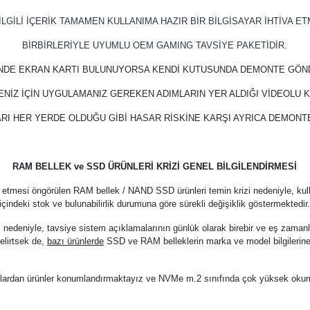
LGİLİ İÇERİK TAMAMEN KULLANIMA HAZIR BİR BİLGİSAYAR İHTİVA ET
BİRBİRLERİYLE UYUMLU OEM GAMING TAVSİYE PAKETİDİR.
İNDE EKRAN KARTI BULUNUYORSA KENDİ KUTUSUNDA DEMONTE GÖN
ENİZ İÇİN UYGULAMANIZ GEREKEN ADIMLARIN YER ALDIĞI VİDEOLU
RI HER YERDE OLDUĞU GİBİ HASAR RİSKİNE KARŞI AYRICA DEMON
RAM BELLEK ve SSD ÜRÜNLERİ KRİZİ GENEL BİLGİLENDİRMESİ
 etmesi öngörülen RAM bellek / NAND SSD ürünleri temin krizi nedeniyle, kul
içindeki stok ve bulunabilirlik durumuna göre sürekli değişiklik göstermektedir
z nedeniyle, tavsiye sistem açıklamalarının günlük olarak birebir ve eş zama
elirtsek de,
bazı ürünlerde
SSD ve RAM belleklerin marka ve model bilgilerine
arkalardan ürünler konumlandırmaktayız ve NVMe m.2 sınıfında çok yüksek oku