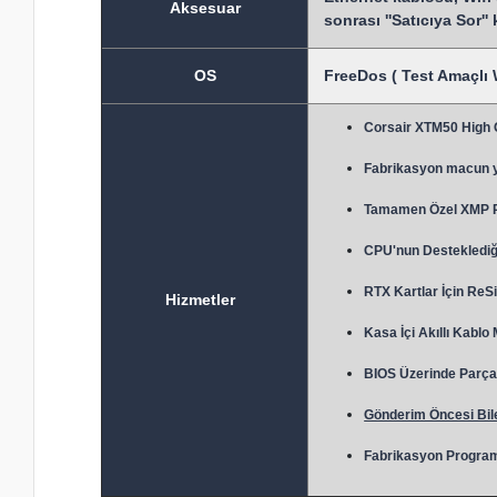
Aksesuar
sonrası ''Satıcıya Sor''
OS
FreeDos ( Test Amaçlı 
Corsair XTM50 High
Fabrikasyon macun 
Tamamen Özel XMP Prof
CPU'nun Desteklediği
RTX Kartlar İçin ReSi
Hizmetler
Kasa İçi Akıllı Kablo
BIOS Üzerinde Parça 
Gönderim Öncesi Bile
Fabrikasyon Program