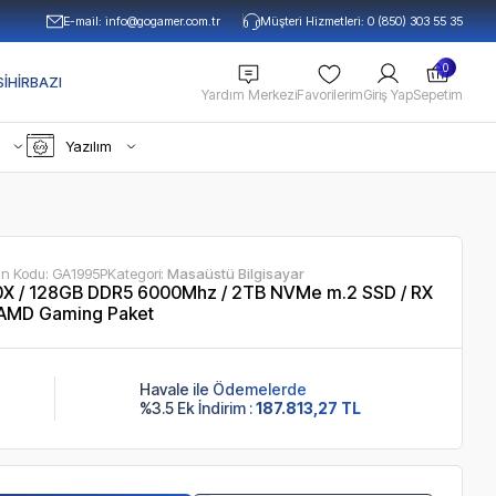
E-mail:
info@gogamer.com.tr
Müşteri Hizmetleri: 0 (850) 303 55 35
0
IHIRBAZI
Yardım Merkezi
Favorilerim
Giriş Yap
Sepetim
Yazılım
ün Kodu:
GA1995P
Kategori:
Masaüstü Bilgisayar
X / 128GB DDR5 6000Mhz / 2TB NVMe m.2 SSD / RX
 AMD Gaming Paket
Havale ile Ödemelerde
%3.5 Ek İndirim :
187.813,27 TL