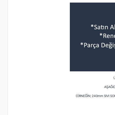
AŞAĞID
(ÖRNEĞİN; 240mm SIVI S