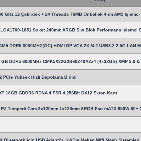
0 GHz 12 Çekirdek + 24 Threads 76MB Önbellek 4nm AM5 İşlemci
LGA1700-1851 Soket 240mm ARGB Sıvı Blok Performans İşlemci Sı
AM5 DDR5 6000MHZ(OC) HDMI DP VGA 2X M.2 USB3.2 2.5G LAN 
28 GB DDR5 6000MHz CMK5X32G2B60Z40A2x4 (4x32GB) XMP 3.0 &
 PCIe Yüksek Hızlı Depolama Birimi
T 16GB GDDR6 RDNA 4 FSR 4 256Bit DX12 Ekran Kartı
Z Temperli Cam 3x120mm 1x120mm ARGB Fan mATX 850W 80+ Cert
& Bluetooth için USB Adaptör, İç&Dış Mekan Wifi Mesh Sistemleri gi