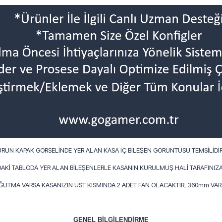
ÜRÜN KAPAK GÖRSELİNDE YER ALAN KASA İÇ BİLEŞEN GÖRÜNTÜSÜ TEMSİLİDİR
AKİ TABLODA YER ALAN BİLEŞENLERLE KASANIN KURULMUŞ HALİ TARAFINIZA
OĞUTMA VARSA KASANIZIN ÜST KISMINDA 2 ADET FAN OLACAKTIR, 360mm VARS
GENEL BİLGİLENDİRME