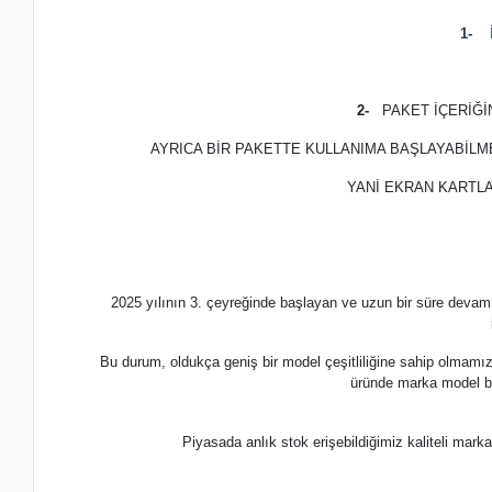
1-
İ
2-
PAKET İÇERİĞ
AYRICA BİR PAKETTE KULLANIMA BAŞLAYABİLM
YANİ EKRAN KARTLA
2025 yılının 3. çeyreğinde başlayan ve uzun bir süre devam
Bu durum, oldukça geniş bir model çeşitliliğine sahip olmamı
üründe marka model b
Piyasada anlık stok erişebildiğimiz kaliteli m