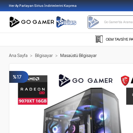
Her Ay Parlayan Sirius İndirimlerini Kaçırma
OEM TAVSİYE P
Ana Sayfa
Bilgisayar
Masaüstü Bilgisayar
%17