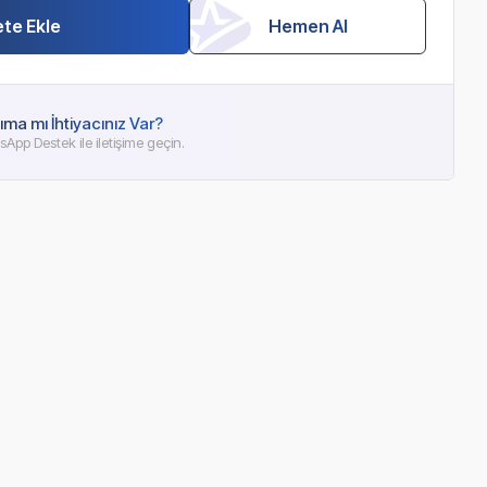
te Ekle
Hemen Al
ıma mı İhtiyacınız Var?
App Destek ile iletişime geçin.