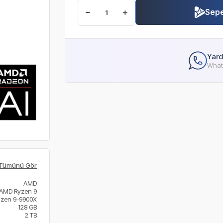
Sepe
Yard
Whats
Tümünü Gör
AMD
AMD Ryzen 9
yzen 9-9900X
128 GB
2 TB