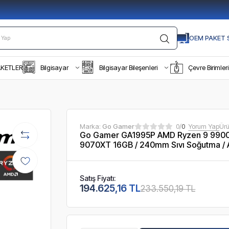
OEM PAKET S
AKETLER
Bilgisayar
Bilgisayar Bileşenleri
Çevre Birimleri
Marka:
Go Gamer
0/
0
Yorum Yap
Ür
Go Gamer GA1995P AMD Ryzen 9 9900
9070XT 16GB / 240mm Sıvı Soğutma /
Satış Fiyatı:
194.625,16 TL
233.550,19 TL