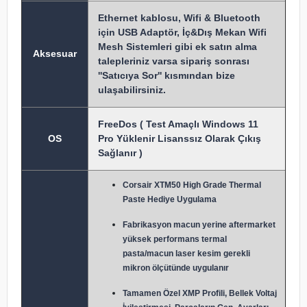
Ethernet kablosu, Wifi & Bluetooth
için USB Adaptör, İç&Dış Mekan Wifi
Mesh Sistemleri gibi ek satın alma
Aksesuar
talepleriniz varsa sipariş sonrası
''Satıcıya Sor'' kısmından bize
ulaşabilirsiniz.
FreeDos ( Test Amaçlı Windows 11
OS
Pro Yüklenir Lisanssız Olarak Çıkış
Sağlanır )
Corsair XTM50 High Grade Thermal
Paste Hediye Uygulama
Fabrikasyon macun y
erine aftermarket
yüksek performans termal
pasta/macun laser kesim gerekli
mikron ölçütünde uygulanır
Tamamen Özel XMP Profili, Bellek Voltaj