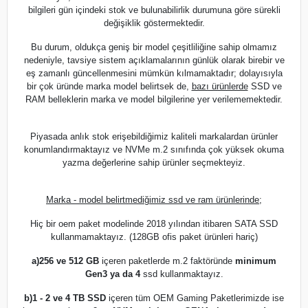
bilgileri gün içindeki stok ve bulunabilirlik durumuna göre sürekli
değişiklik göstermektedir.
Bu durum, oldukça geniş bir model çeşitliliğine sahip olmamız
nedeniyle, tavsiye sistem açıklamalarının günlük olarak birebir ve
eş zamanlı güncellenmesini mümkün kılmamaktadır; dolayısıyla
bir çok üründe marka model belirtsek de,
bazı ürünlerde
SSD ve
RAM belleklerin marka ve model bilgilerine yer verilememektedir.
Piyasada anlık stok erişebildiğimiz kaliteli markalardan ürünler
konumlandırmaktayız ve NVMe m.2 sınıfında çok yüksek okuma
yazma değerlerine sahip ürünler seçmekteyiz.
Marka - model belirtmediğimiz ssd ve ram ürünlerinde;
Hiç bir oem paket modelinde 2018 yılından itibaren SATA SSD
kullanmamaktayız. (128GB ofis paket ürünleri hariç)
a)
256 ve 512 GB
içeren paketlerde m.2 faktöründe
minimum
Gen3 ya da 4
ssd kullanmaktayız.
b)
1 - 2 ve 4 TB SSD
içeren tüm OEM Gaming Paketlerimizde ise