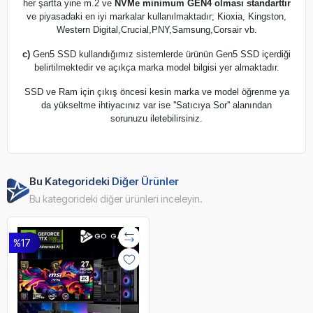
her şartta yine m.2 ve
NVMe minimum GEN4 olması standarttır
ve piyasadaki en iyi markalar kullanılmaktadır; Kioxia, Kingston,
Western Digital,Crucial,PNY,Samsung,Corsair vb.
c)
Gen5 SSD kullandığımız sistemlerde ürünün Gen5 SSD içerdiği
belirtilmektedir ve açıkça marka model bilgisi yer almaktadır.
SSD ve Ram için çıkış öncesi kesin marka ve model öğrenme ya
da yükseltme ihtiyacınız var ise ''Satıcıya Sor'' alanından
sorunuzu iletebilirsiniz.
Bu Kategorideki Diğer Ürünler
Bu kategorideki diğer ürünleri inceleyin.
%17