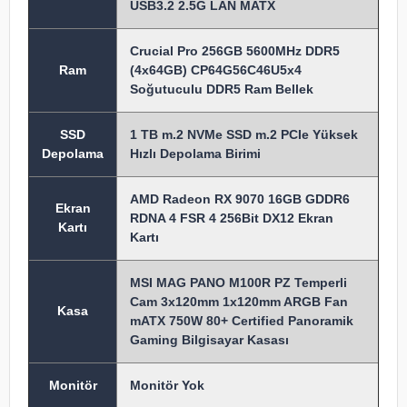
USB3.2 2.5G LAN MATX
Crucial Pro 256GB 5600MHz DDR5
Ram
(4x64GB) CP64G56C46U5x4
Soğutuculu DDR5 Ram Bellek
SSD
1 TB m.2 NVMe SSD m.2 PCIe Yüksek
Depolama
Hızlı Depolama Birimi
AMD Radeon RX 9070 16GB GDDR6
Ekran
RDNA 4 FSR 4 256Bit DX12 Ekran
Kartı
Kartı
MSI MAG PANO M100R PZ Temperli
Cam 3x120mm 1x120mm ARGB Fan
Kasa
mATX 750W 80+ Certified Panoramik
Gaming Bilgisayar Kasası
Monitör
Monitör Yok