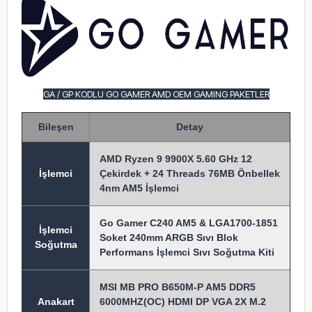
GA / GP KODLU GO GAMER AMD OEM GAMING PAKETLER
Bileşen
Detay
AMD Ryzen 9 9900X 5.60 GHz 12
İşlem
ci
Çekirdek + 24 Threads 76MB Önbellek
4nm AM5 İşlemci
Go Gamer C240 AM5 & LGA1700-1851
İşlemci
Soket 240mm ARGB Sıvı Blok
Soğutma
Performans İşlemci Sıvı Soğutma Kiti
MSI MB PRO B650M-P AM5 DDR5
Anakart
6000MHZ(OC) HDMI DP VGA 2X M.2