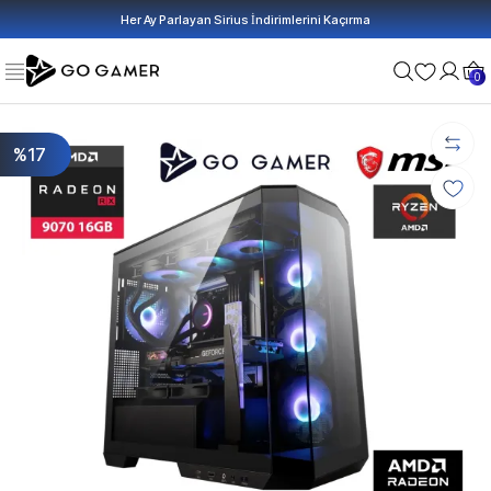
Her Ay Parlayan Sirius İndirimlerini Kaçırma
0
%17