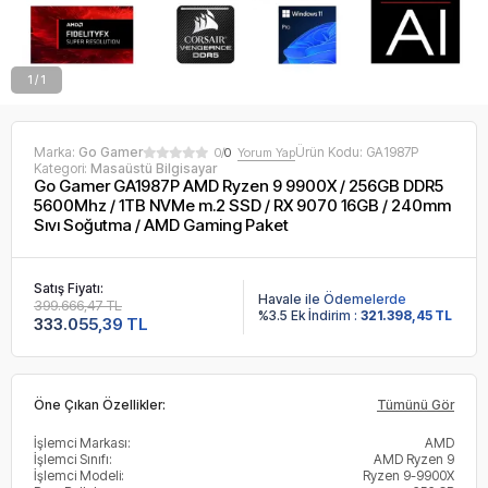
1 / 1
Marka:
Go Gamer
Ürün Kodu:
GA1987P
0/
0
Yorum Yap
Kategori:
Masaüstü Bilgisayar
Go Gamer GA1987P AMD Ryzen 9 9900X / 256GB DDR5
5600Mhz / 1TB NVMe m.2 SSD / RX 9070 16GB / 240mm
Sıvı Soğutma / AMD Gaming Paket
Satış Fiyatı:
Havale ile Ödemelerde
399.666,47 TL
%3.5 Ek İndirim :
321.398,45 TL
333.055,39 TL
Öne Çıkan Özellikler:
Tümünü Gör
İşlemci Markası:
AMD
İşlemci Sınıfı:
AMD Ryzen 9
İşlemci Modeli:
Ryzen 9-9900X