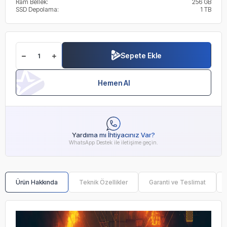
Ram Bellek:
256 GB
SSD Depolama:
1 TB
Sepete Ekle
Hemen Al
Yardıma mı İhtiyacınız Var?
WhatsApp Destek ile iletişime geçin.
Ürün Hakkında
Teknik Özellikler
Garanti ve Teslimat