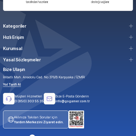
tarafından hazırlanır.
desteği sağlanır.
Kategoriler
Hızlı Erişim
Kurumsal
Yasal Sözleşmeler
Bize Ulaşın
İmbatlı Mah. Anadolu Cad. No:376/B Karşıyaka / İZMİR
Yol Tarifi Al
Müşteri Hizmetleri
Bize E-Posta Gönderin
0 (850) 303 55 35
info@gogamer.com.tr
Aklınıza Takılan Sorular için
Yardım Merkezini Ziyaret edin.