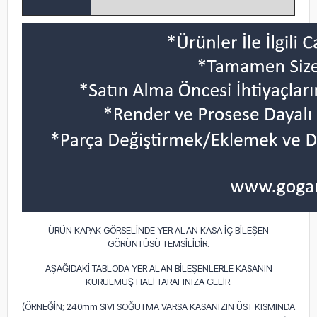
ÜRÜN KAPAK GÖRSELİNDE YER ALAN KASA İÇ BİLEŞEN
GÖRÜNTÜSÜ TEMSİLİDİR.
AŞAĞIDAKİ TABLODA YER ALAN BİLEŞENLERLE KASANIN
KURULMUŞ HALİ TARAFINIZA GELİR.
(ÖRNEĞİN; 240mm SIVI SOĞUTMA VARSA KASANIZIN ÜST KISMINDA