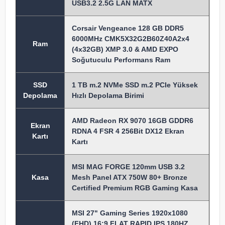
USB3.2 2.5G LAN MATX
Corsair Vengeance 128 GB DDR5
6000MHz CMK5X32G2B60Z40A2x4
Ram
(4x32GB) XMP 3.0 & AMD EXPO
Soğutuculu Performans Ram
SSD
1 TB m.2 NVMe SSD m.2 PCIe Yüksek
Depolama
Hızlı Depolama Birimi
AMD Radeon RX 9070 16GB GDDR6
Ekran
RDNA 4 FSR 4 256Bit DX12 Ekran
Kartı
Kartı
MSI MAG FORGE 120mm USB 3.2
Kasa
Mesh Panel ATX 750W 80+ Bronze
Certified Premium RGB Gaming Kasa
MSI 27" Gaming Series 1920x1080
(FHD) 16:9 FLAT RAPID IPS 180HZ