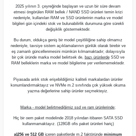
2025 yılının 3. çeyreğinde başlayan ve uzun bir süre devam
etmesi öngörülen RAM bellek / NAND SSD ürünleri temin krizi
nedeniyle, kullanılan RAM ve SSD ürünlerinin marka ve model
bilgileri gün içindeki stok ve bulunabilirlik durumuna göre sürekli
değişiklik göstermektedir.
Bu durum, oldukça geniş bir model çeşitliliğine sahip olmamız
nedeniyle, tavsiye sistem açıklamalarının günlük olarak birebir ve
eş zamanlı güncellenmesini mümkün kılmamaktadır; dolayısıyla
bir çok üründe marka model belirtsek de,
bazı ürünlerde
SSD ve
RAM belleklerin marka ve model bilgilerine yer verilememektedir.
Piyasada anlık stok erişebildiğimiz kaliteli markalardan ürünler
konumlandırmaktayız ve NVMe m.2 sınıfında çok yüksek okuma
yazma değerlerine sahip ürünler seçmekteyiz.
Marka - model belirtmediğimiz ssd ve ram ürünlerinde;
Hiç bir oem paket modelinde 2018 yılından itibaren SATA SSD
kullanmamaktayız. (128GB ofis paket ürünleri hariç)
a)
256 ve 512 GB
içeren paketlerde m.2 faktöründe
minimum