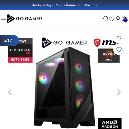
Her Ay Parlayan Sirius İndirimlerini Kaçırma
0
%17