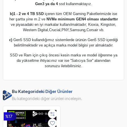
Gen3 ya da 4
ssd kullanmaktayız.
b)
1 - 2 ve 4 TB SSD
içeren tüm OEM Gaming Paketlerimizde ise
her şartta yine m.2 ve
NVMe minimum GEN4 olması standarttır
ve piyasadaki en iyi markalar kullanılmaktadır; Kioxia, Kingston,
Western Digital,Crucial,PNY,Samsung,Corsair vb.
c)
Gen5 SSD kullandığımız sistemlerde ürünün Gen5 SSD içerdiği
belirtilmektedir ve açıkça marka model bilgisi yer almaktadır.
SSD ve Ram için çıkış öncesi kesin marka ve model öğrenme ya
da yükseltme ihtiyacınız var ise ''Satıcıya Sor'' alanından
sorunuzu iletebilirsiniz.
Bu Kategorideki Diğer Ürünler
Bu kategorideki diğer ürünleri inceleyin.
%17