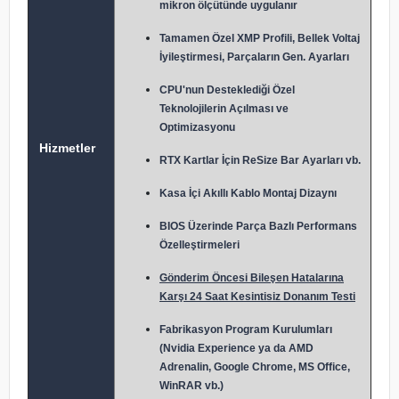
mikron ölçütünde uygulanır
Tamamen Özel XMP Profili, Bellek Voltaj
İyileştirmesi, Parçaların Gen. Ayarları
CPU'nun Desteklediği Özel
Teknolojilerin Açılması ve
Optimizasyonu
Hizmetler
RTX Kartlar İçin ReSize Bar Ayarları vb.
Kasa İçi Akıllı Kablo Montaj Dizaynı
BIOS Üzerinde Parça Bazlı Performans
Özelleştirmeleri
Gönderim Öncesi Bileşen Hatalarına
Karşı 24 Saat Kesintisiz Donanım Testi
Fabrikasyon Program Kurulumları
(Nvidia Experience ya da AMD
Adrenalin, Google Chrome, MS Office,
WinRAR vb.)