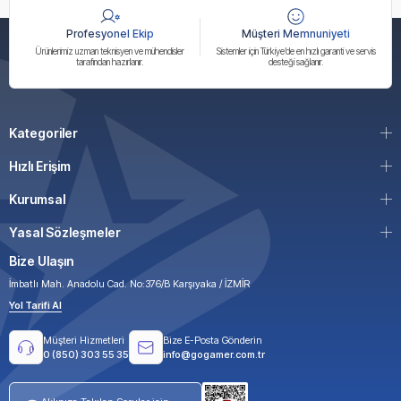
Profesyonel Ekip
Müşteri Memnuniyeti
Ürünlerimiz uzman teknisyen ve mühendisler
Sistemler için Türkiye’de en hızlı garanti ve servis
tarafından hazırlanır.
desteği sağlanır.
Kategoriler
Hızlı Erişim
Kurumsal
Yasal Sözleşmeler
Bize Ulaşın
İmbatlı Mah. Anadolu Cad. No:376/B Karşıyaka / İZMİR
Yol Tarifi Al
Müşteri Hizmetleri
Bize E-Posta Gönderin
0 (850) 303 55 35
info@gogamer.com.tr