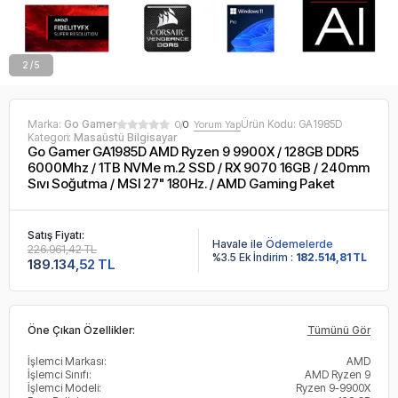
2 / 5
Marka:
Go Gamer
Ürün Kodu:
GA1985D
0/
0
Yorum Yap
Kategori:
Masaüstü Bilgisayar
Go Gamer GA1985D AMD Ryzen 9 9900X / 128GB DDR5
6000Mhz / 1TB NVMe m.2 SSD / RX 9070 16GB / 240mm
Sıvı Soğutma / MSI 27" 180Hz. / AMD Gaming Paket
Satış Fiyatı:
Havale ile Ödemelerde
226.961,42 TL
%3.5 Ek İndirim :
182.514,81 TL
189.134,52 TL
Öne Çıkan Özellikler:
Tümünü Gör
İşlemci Markası:
AMD
İşlemci Sınıfı:
AMD Ryzen 9
İşlemci Modeli:
Ryzen 9-9900X