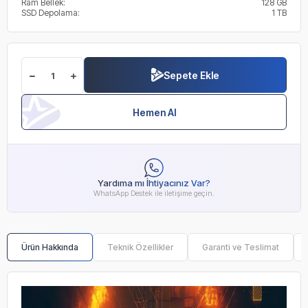
Ram Bellek:
128 GB
SSD Depolama:
1 TB
Sepete Ekle
Hemen Al
Yardıma mı İhtiyacınız Var?
WhatsApp Destek ile iletişime geçin.
Ürün Hakkında
Teknik Özellikler
Garanti ve Teslimat