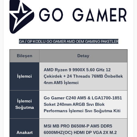
GA / GP KODLU GO GAMER AMD OEM GAMING PAKETLER
Bileşen
Detay
AMD Ryzen 9 9900X 5.60 GHz 12
İşlem
ci
Çekirdek + 24 Threads 76MB Önbellek
4nm AM5 İşlemci
Go Gamer C240 AM5 & LGA1700-1851
İşlemci
Soket 240mm ARGB Sıvı Blok
Soğutma
Performans İşlemci Sıvı Soğutma Kiti
MSI MB PRO B650M-P AM5 DDR5
Anakart
6000MHZ(OC) HDMI DP VGA 2X M.2