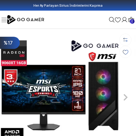
Her Ay Parlayan Sirius İndirimlerini Kaçırma
0
%17