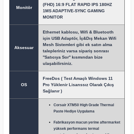
(FHD) 16:9 FLAT RAPID IPS 180HZ
Monitör
1MS ADAPTIVE-SYNC GAMING
MONITOR
Ethernet kablosu, Wifi & Bluetooth
için USB Adaptör, İç&Dış Mekan Wifi
Mesh Sistemleri gibi ek satın alma
Aksesuar
talepleriniz varsa sipariş sonrası
''Satıcıya Sor'' kısmından bize
ulaşabilirsiniz.
FreeDos ( Test Amaçlı Windows 11
OS
Pro Yüklenir Lisanssız Olarak Çıkış
Sağlanır )
Corsair XTM50 High Grade Thermal
Paste Hediye Uygulama
Fabrikasyon macun y
erine aftermarket
yüksek performans termal