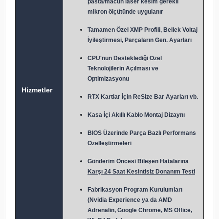
pasta/macun laser kesim gerekli
mikron ölçütünde uygulanır
Tamamen Özel XMP Profili, Bellek Voltaj
İyileştirmesi, Parçaların Gen. Ayarları
CPU'nun Desteklediği Özel
Teknolojilerin Açılması ve
Optimizasyonu
Hizmetler
RTX Kartlar İçin ReSize Bar Ayarları vb.
Kasa İçi Akıllı Kablo Montaj Dizaynı
BIOS Üzerinde Parça Bazlı Performans
Özelleştirmeleri
Gönderim Öncesi Bileşen Hatalarına
Karşı 24 Saat Kesintisiz Donanım Testi
Fabrikasyon Program Kurulumları
(Nvidia Experience ya da AMD
Adrenalin, Google Chrome, MS Office,