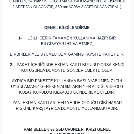
(ÖRNEĞİN; 240mm SIVI SOĞUTMA VARSA KASANIZIN ÜST KISMINDA
2 ADET FAN OLACAKTIR, 360mm VARSA 3 ADET OLACAKTIR vb.)
GENEL BİLGİLENDİRME
1-
İLGİLİ İÇERİK TAMAMEN KULLANIMA HAZIR BİR
BİLGİSAYAR İHTİVA ETMEZ,
BİRBİRLERİYLE UYUMLU OEM GAMING TAVSİYE PAKETİDİR.
2-
PAKET İÇERİĞİNDE EKRAN KARTI BULUNUYORSA KENDİ
KUTUSUNDA DEMONTE GÖNDERİLMEKTE OLUP,
AYRICA BİR PAKETTE KULLANIMA BAŞLAYABİLMENİZ İÇİN
UYGULAMANIZ GEREKEN ADIMLARIN YER ALDIĞI VİDEOLU
KOLAY KURULUM KILAVUZU GÖNDERİLMEKTEDİR.
YANİ EKRAN KARTLARI HER YERDE OLDUĞU GİBİ HASAR
RİSKİNE KARŞI AYRICA DEMONTE YOLLANMAKTADIR.
RAM BELLEK ve SSD ÜRÜNLERİ KRİZİ GENEL