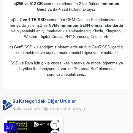
a)
256 ve 512 GB
içeren paketlerde m.2 faktöründe
minimum
Gen3 ya da 4
ssd kullanmaktayız.
b)
1 - 2 ve 4 TB SSD
içeren tüm OEM Gaming Paketlerimizde ise
her şartta yine m.2 ve
NVMe minimum GEN4 olması standarttır
ve piyasadaki en iyi markalar kullanılmaktadır; Kioxia, Kingston,
Western Digital,Crucial,PNY,Samsung,Corsair vb.
c)
Gen5 SSD kullandığımız sistemlerde ürünün Gen5 SSD içerdiği
belirtilmektedir ve açıkça marka model bilgisi yer almaktadır.
SSD ve Ram için çıkış öncesi kesin marka ve model öğrenme ya
da yükseltme ihtiyacınız var ise ''Satıcıya Sor'' alanından
sorunuzu iletebilirsiniz.
Bu Kategorideki Diğer Ürünler
Bu kategorideki diğer ürünleri inceleyin.
%17