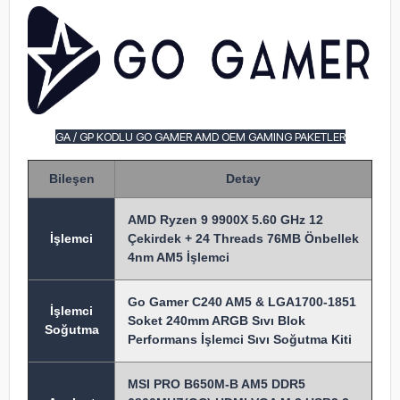
GA / GP KODLU GO GAMER AMD OEM GAMING PAKETLER
Bileşen
Detay
AMD Ryzen 9 9900X 5.60 GHz 12
İşlem
ci
Çekirdek + 24 Threads 76MB Önbellek
4nm AM5 İşlemci
Go Gamer C240 AM5 & LGA1700-1851
İşlemci
Soket 240mm ARGB Sıvı Blok
Soğutma
Performans İşlemci Sıvı Soğutma Kiti
MSI PRO B650M-B AM5 DDR5