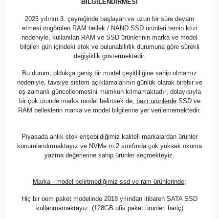
BİLGİLENDİRMESİ
2025 yılının 3. çeyreğinde başlayan ve uzun bir süre devam
etmesi öngörülen RAM bellek / NAND SSD ürünleri temin krizi
nedeniyle, kullanılan RAM ve SSD ürünlerinin marka ve model
bilgileri gün içindeki stok ve bulunabilirlik durumuna göre sürekli
değişiklik göstermektedir.
Bu durum, oldukça geniş bir model çeşitliliğine sahip olmamız
nedeniyle, tavsiye sistem açıklamalarının günlük olarak birebir ve
eş zamanlı güncellenmesini mümkün kılmamaktadır; dolayısıyla
bir çok üründe marka model belirtsek de,
bazı ürünlerde
SSD ve
RAM belleklerin marka ve model bilgilerine yer verilememektedir.
Piyasada anlık stok erişebildiğimiz kaliteli markalardan ürünler
konumlandırmaktayız ve NVMe m.2 sınıfında çok yüksek okuma
yazma değerlerine sahip ürünler seçmekteyiz.
Marka - model belirtmediğimiz ssd ve ram ürünlerinde;
Hiç bir oem paket modelinde 2018 yılından itibaren SATA SSD
kullanmamaktayız. (128GB ofis paket ürünleri hariç)