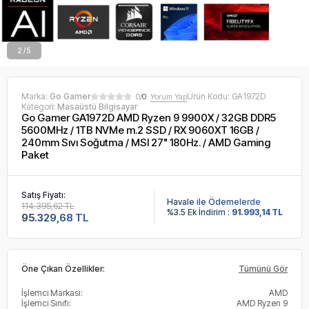
2 / 5
Marka:
Go Gamer
Ürün Kodu:
GA1972D
0/
0
Yorum Yap
Kategori:
Masaüstü Bilgisayar
Go Gamer GA1972D AMD Ryzen 9 9900X / 32GB DDR5
5600MHz / 1TB NVMe m.2 SSD / RX 9060XT 16GB /
240mm Sıvı Soğutma / MSI 27" 180Hz. / AMD Gaming
Paket
Satış Fiyatı:
Havale ile Ödemelerde
114.395,62 TL
%3.5 Ek İndirim :
91.993,14 TL
95.329,68 TL
Öne Çıkan Özellikler:
Tümünü Gör
İşlemci Markası:
AMD
İşlemci Sınıfı:
AMD Ryzen 9