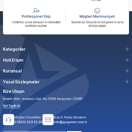
Profesyonel Ekip
Müşteri Memnuniyeti
Ürünlerimiz uzman teknisyen ve mühendisler
Sistemler için Türkiye’de en hızlı garanti ve servis
tarafından hazırlanır.
desteği sağlanır.
Kategoriler
Hızlı Erişim
Kurumsal
Yasal Sözleşmeler
Bize Ulaşın
İmbatlı Mah. Anadolu Cad. No:376/B Karşıyaka / İZMİR
Yol Tarifi Al
Müşteri Hizmetleri
Bize E-Posta Gönderin
0 (850) 303 55 35
info@gogamer.com.tr