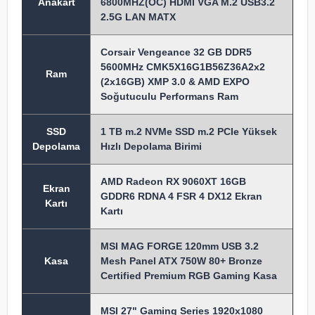
Anakart
6800MHZ(OC) HDMI VGA M.2 USB3.2
2.5G LAN MATX
Corsair Vengeance 32 GB DDR5
5600MHz CMK5X16G1B56Z36A2x2
Ram
(2x16GB) XMP 3.0 & AMD EXPO
Soğutuculu Performans Ram
SSD
1 TB m.2 NVMe SSD m.2 PCIe Yüksek
Depolama
Hızlı Depolama Birimi
AMD Radeon RX 9060XT 16GB
Ekran
GDDR6 RDNA 4 FSR 4 DX12 Ekran
Kartı
Kartı
MSI MAG FORGE 120mm USB 3.2
Kasa
Mesh Panel ATX 750W 80+ Bronze
Certified Premium RGB Gaming Kasa
MSI 27" Gaming Series 1920x1080