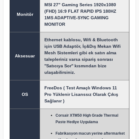
MSI 27" Gaming Series 1920x1080
(FHD) 16:9 FLAT RAPID IPS 180HZ
Monitör
1MS ADAPTIVE-SYNC GAMING
MONITOR
Ethernet kablosu, Wifi & Bluetooth
için USB Adaptör, İç&Dış Mekan Wifi
Mesh Sistemleri gibi ek satın alma
Aksesuar
talepleriniz varsa sipariş sonrası
''Satıcıya Sor'' kısmından bize
ulaşabilirsiniz.
FreeDos ( Test Amaçlı Windows 11
OS
Pro Yüklenir Lisanssız Olarak Çıkış
Sağlanır )
Corsair XTM50 High Grade Thermal
Paste Hediye Uygulama
Fabrikasyon macun y
erine aftermarket