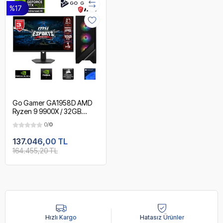
%17
Go Gamer GA1958D AMD
Ryzen 9 9900X / 32GB
DDR5 5600MHz / 2TB
0/
0
NVMe m.2 SSD / RTX
5070Ti 16GB / 240mm Sıvı
137.046,00 TL
Soğutma / MSI 27" 180Hz. /
164.455,20 TL
AMD Gaming Paket
Hızlı Kargo
Hatasız Ürünler