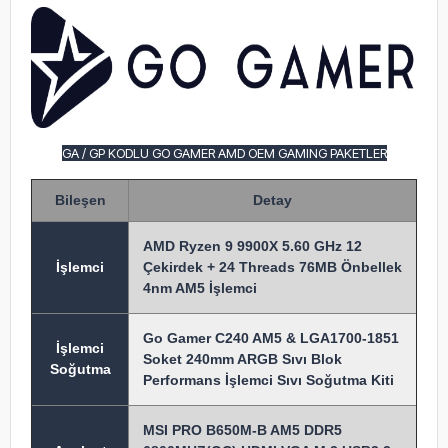
GA / GP KODLU GO GAMER AMD OEM GAMING PAKETLER
Bileşen
Detay
AMD Ryzen 9 9900X 5.60 GHz 12
İşlem
ci
Çekirdek + 24 Threads 76MB Önbellek
4nm AM5 İşlemci
Go Gamer C240 AM5 & LGA1700-1851
İşlemci
Soket 240mm ARGB Sıvı Blok
Soğutma
Performans İşlemci Sıvı Soğutma Kiti
MSI PRO B650M-B AM5 DDR5