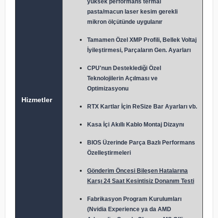
yüksek performans termal
pasta/macun laser kesim gerekli
mikron ölçütünde uygulanır
Tamamen Özel XMP Profili, Bellek Voltaj
İyileştirmesi, Parçaların Gen. Ayarları
CPU'nun Desteklediği Özel
Teknolojilerin Açılması ve
Optimizasyonu
Hizmetler
RTX Kartlar İçin ReSize Bar Ayarları vb.
Kasa İçi Akıllı Kablo Montaj Dizaynı
BIOS Üzerinde Parça Bazlı Performans
Özelleştirmeleri
Gönderim Öncesi Bileşen Hatalarına
Karşı 24 Saat Kesintisiz Donanım Testi
Fabrikasyon Program Kurulumları
(Nvidia Experience ya da AMD