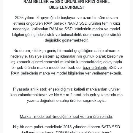
RAM BELLEK ve SSD ÜRÜNLERİ KRİZİ GENEL
BİLGİLENDİRMESİ
2025 yılının 3. çeyreğinde başlayan ve uzun bir süre devam
etmesi öngörülen RAM bellek / NAND SSD ürünleri temin krizi
nedeniyle, kullanılan RAM ve SSD ürünlerinin marka ve model
bilgileri gün içindeki stok ve bulunabilirlik durumuna göre sürekli
değişiklik göstermektedir.
Bu durum, oldukça geniş bir model çeşitliliğine sahip olmamız
nedeniyle, tavsiye sistem açıklamalarının günlük olarak birebir ve
eş zamanlı güncellenmesini mümkün kılmamaktadır; dolayısıyla
bir çok üründe marka model belirtsek de,
bazı ürünlerde
SSD ve
RAM belleklerin marka ve model bilgilerine yer verilememektedir.
Piyasada anlık stok erişebildiğimiz kaliteli markalardan ürünler
konumlandırmaktayız ve NVMe m.2 sınıfında çok yüksek okuma
yazma değerlerine sahip ürünler seçmekteyiz.
Marka - model belirtmediğimiz ssd ve ram ürünlerinde;
Hiç bir oem paket modelinde 2018 yılından itibaren SATA SSD
kullanmamaktayız. (128GB ofis paket ürünleri hariç)