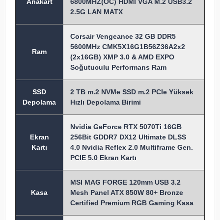
Anakart
6800MHZ(OC) HDMI VGA M.2 USB3.2
2.5G LAN MATX
Corsair Vengeance 32 GB DDR5
5600MHz CMK5X16G1B56Z36A2x2
Ram
(2x16GB) XMP 3.0 & AMD EXPO
Soğutuculu Performans Ram
SSD
2 TB m.2 NVMe SSD m.2 PCIe Yüksek
Depolama
Hızlı Depolama Birimi
Nvidia GeForce RTX 5070Ti 16GB
Ekran
256Bit GDDR7 DX12 Ultimate DLSS
Kartı
4.0 Nvidia Reflex 2.0 Multiframe Gen.
PCIE 5.0 Ekran Kartı
MSI MAG FORGE 120mm USB 3.2
Kasa
Mesh Panel ATX 850W 80+ Bronze
Certified Premium RGB Gaming Kasa