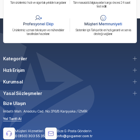
Tüm ürünleriniz hızlı ve sigortalı şekilde kargolanır
Tüm masaüstü bilgisayarlar kargo öncesi 24 saat
test edilir.
Profesyonel Ekip
Müşteri Memnuniyeti
Ürünlerimiz uzman teknisyen ve mühendisler
Sistemler için Türkiye’de en hızlı garanti ve servis
tarafından hazırlanır.
desteği sağlanır.
Kategoriler
Hızlı Erişim
Kurumsal
Yasal Sözleşmeler
Bize Ulaşın
İmbatlı Mah. Anadolu Cad. No:376/B Karşıyaka / İZMİR
Yol Tarifi Al
Müşteri Hizmetleri
Bize E-Posta Gönderin
0 (850) 303 55 35
info@gogamer.com.tr