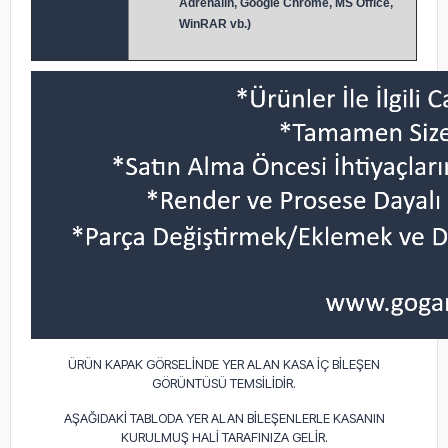
Adrenalin, Google Chrome, MS Office,
WinRAR vb.)
ÜRÜN KAPAK GÖRSELİNDE YER ALAN KASA İÇ BİLEŞEN
GÖRÜNTÜSÜ TEMSİLİDİR.
AŞAĞIDAKİ TABLODA YER ALAN BİLEŞENLERLE KASANIN
KURULMUŞ HALİ TARAFINIZA GELİR.