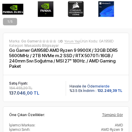
2 / 5
Marka:
Go Gamer
Ürün Kodu:
GA1958D
0/
0
Yorum Yap
Kategori:
Masaüstü Bilgisayar
Go Gamer GA1958D AMD Ryzen 9 9900X / 32GB DDR5
5600MHz / 2TB NVMe m.2 SSD / RTX 5070Ti 16GB /
240mm Sıvı Soğutma / MSI 27" 180Hz. / AMD Gaming
Paket
Satış Fiyatı:
Havale ile Ödemelerde
164.455,20 TL
%3.5 Ek İndirim :
132.249,39 TL
137.046,00 TL
Öne Çıkan Özellikler:
Tümünü Gör
İşlemci Markası:
AMD
İşlemci Sınıfı:
AMD Ryzen 9