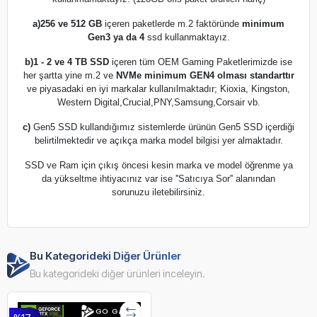
a)
256 ve 512 GB
içeren paketlerde m.2 faktöründe
minimum
Gen3 ya da 4
ssd kullanmaktayız.
b)
1 - 2 ve 4 TB SSD
içeren tüm OEM Gaming Paketlerimizde ise
her şartta yine m.2 ve
NVMe minimum GEN4 olması standarttır
ve piyasadaki en iyi markalar kullanılmaktadır; Kioxia, Kingston,
Western Digital,Crucial,PNY,Samsung,Corsair vb.
c)
Gen5 SSD kullandığımız sistemlerde ürünün Gen5 SSD içerdiği
belirtilmektedir ve açıkça marka model bilgisi yer almaktadır.
SSD ve Ram için çıkış öncesi kesin marka ve model öğrenme ya
da yükseltme ihtiyacınız var ise ''Satıcıya Sor'' alanından
sorunuzu iletebilirsiniz.
Bu Kategorideki Diğer Ürünler
Bu kategorideki diğer ürünleri inceleyin.