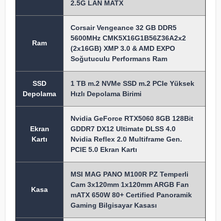
2.5G LAN MATX
Corsair Vengeance 32 GB DDR5
5600MHz CMK5X16G1B56Z36A2x2
Ram
(2x16GB) XMP 3.0 & AMD EXPO
Soğutuculu Performans Ram
SSD
1 TB m.2 NVMe SSD m.2 PCIe Yüksek
Depolama
Hızlı Depolama Birimi
Nvidia GeForce RTX5060 8GB 128Bit
Ekran
GDDR7 DX12 Ultimate DLSS 4.0
Kartı
Nvidia Reflex 2.0 Multiframe Gen.
PCIE 5.0 Ekran Kartı
MSI MAG PANO M100R PZ Temperli
Cam 3x120mm 1x120mm ARGB Fan
Kasa
mATX 650W 80+ Certified Panoramik
Gaming Bilgisayar Kasası