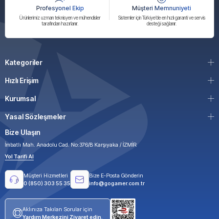
Profesyonel Ekip
Müşteri Memnuniyeti
Ürünlerimiz uzman teknisyen ve mühendisler
Sistemler için Türkiye’de en hızlı garanti ve servis
tarafından hazırlanır.
desteği sağlanır.
Kategoriler
Hızlı Erişim
Kurumsal
Yasal Sözleşmeler
Bize Ulaşın
İmbatlı Mah. Anadolu Cad. No:376/B Karşıyaka / İZMİR
Yol Tarifi Al
Müşteri Hizmetleri
Bize E-Posta Gönderin
0 (850) 303 55 35
info@gogamer.com.tr
Aklınıza Takılan Sorular için
Yardım Merkezini Ziyaret edin.