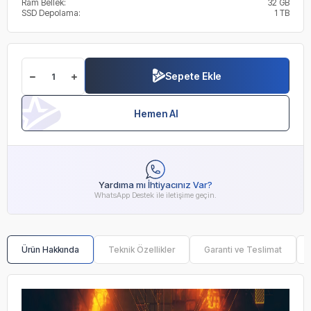
Ram Bellek:
32 GB
SSD Depolama:
1 TB
Sepete Ekle
Hemen Al
Yardıma mı İhtiyacınız Var?
WhatsApp Destek ile iletişime geçin.
Ürün Hakkında
Teknik Özellikler
Garanti ve Teslimat