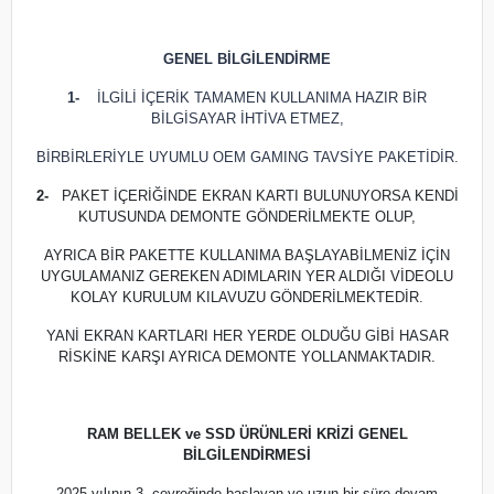
GENEL BİLGİLENDİRME
1-
İLGİLİ İÇERİK TAMAMEN KULLANIMA HAZIR BİR
BİLGİSAYAR İHTİVA ETMEZ,
BİRBİRLERİYLE UYUMLU OEM GAMING TAVSİYE PAKETİDİR.
2-
PAKET İÇERİĞİNDE EKRAN KARTI BULUNUYORSA KENDİ
KUTUSUNDA DEMONTE GÖNDERİLMEKTE OLUP,
AYRICA BİR PAKETTE KULLANIMA BAŞLAYABİLMENİZ İÇİN
UYGULAMANIZ GEREKEN ADIMLARIN YER ALDIĞI VİDEOLU
KOLAY KURULUM KILAVUZU GÖNDERİLMEKTEDİR.
YANİ EKRAN KARTLARI HER YERDE OLDUĞU GİBİ HASAR
RİSKİNE KARŞI AYRICA DEMONTE YOLLANMAKTADIR.
RAM BELLEK ve SSD ÜRÜNLERİ KRİZİ GENEL
BİLGİLENDİRMESİ
2025 yılının 3. çeyreğinde başlayan ve uzun bir süre devam