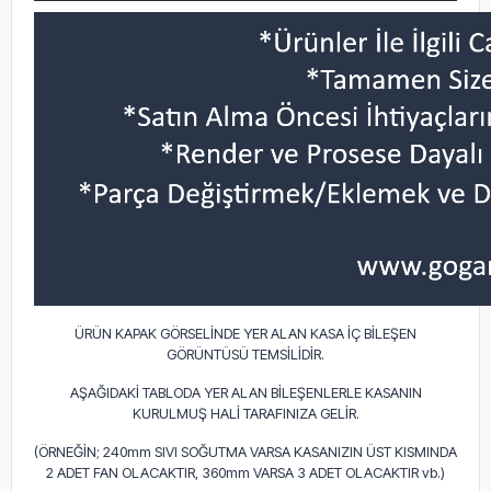
ÜRÜN KAPAK GÖRSELİNDE YER ALAN KASA İÇ BİLEŞEN
GÖRÜNTÜSÜ TEMSİLİDİR.
AŞAĞIDAKİ TABLODA YER ALAN BİLEŞENLERLE KASANIN
KURULMUŞ HALİ TARAFINIZA GELİR.
(ÖRNEĞİN; 240mm SIVI SOĞUTMA VARSA KASANIZIN ÜST KISMINDA
2 ADET FAN OLACAKTIR, 360mm VARSA 3 ADET OLACAKTIR vb.)