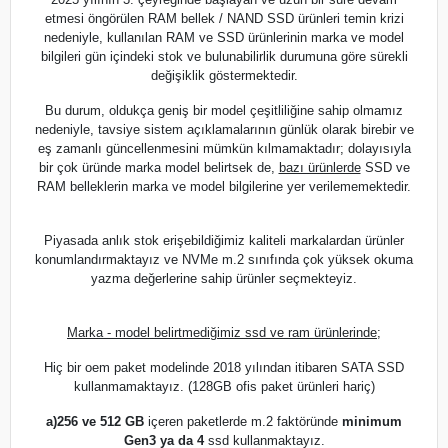
etmesi öngörülen RAM bellek / NAND SSD ürünleri temin krizi
nedeniyle, kullanılan RAM ve SSD ürünlerinin marka ve model
bilgileri gün içindeki stok ve bulunabilirlik durumuna göre sürekli
değişiklik göstermektedir.
Bu durum, oldukça geniş bir model çeşitliliğine sahip olmamız
nedeniyle, tavsiye sistem açıklamalarının günlük olarak birebir ve
eş zamanlı güncellenmesini mümkün kılmamaktadır; dolayısıyla
bir çok üründe marka model belirtsek de,
bazı ürünlerde
SSD ve
RAM belleklerin marka ve model bilgilerine yer verilememektedir.
Piyasada anlık stok erişebildiğimiz kaliteli markalardan ürünler
konumlandırmaktayız ve NVMe m.2 sınıfında çok yüksek okuma
yazma değerlerine sahip ürünler seçmekteyiz.
Marka - model belirtmediğimiz ssd ve ram ürünlerinde;
Hiç bir oem paket modelinde 2018 yılından itibaren SATA SSD
kullanmamaktayız. (128GB ofis paket ürünleri hariç)
a)
256 ve 512 GB
içeren paketlerde m.2 faktöründe
minimum
Gen3 ya da 4
ssd kullanmaktayız.