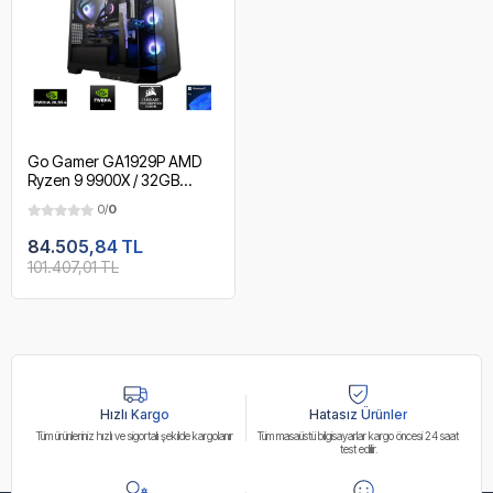
Go Gamer GA1929P AMD
Ryzen 9 9900X / 32GB
DDR5 5600MHz / 1TB NVMe
0/
0
m.2 SSD / RTX 5060 /
240mm Sıvı Soğutma / AMD
84.505,84 TL
Gaming Paket
101.407,01 TL
Hızlı Kargo
Hatasız Ürünler
Tüm ürünleriniz hızlı ve sigortalı şekilde kargolanır
Tüm masaüstü bilgisayarlar kargo öncesi 24 saat
test edilir.