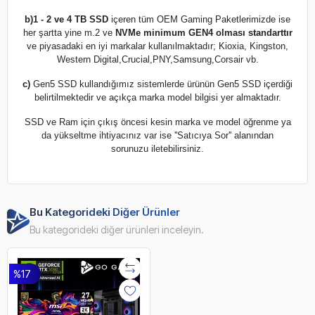
b)
1 - 2 ve 4 TB SSD
içeren tüm OEM Gaming Paketlerimizde ise
her şartta yine m.2 ve
NVMe minimum GEN4 olması standarttır
ve piyasadaki en iyi markalar kullanılmaktadır; Kioxia, Kingston,
Western Digital,Crucial,PNY,Samsung,Corsair vb.
c)
Gen5 SSD kullandığımız sistemlerde ürünün Gen5 SSD içerdiği
belirtilmektedir ve açıkça marka model bilgisi yer almaktadır.
SSD ve Ram için çıkış öncesi kesin marka ve model öğrenme ya
da yükseltme ihtiyacınız var ise ''Satıcıya Sor'' alanından
sorunuzu iletebilirsiniz.
Bu Kategorideki Diğer Ürünler
Bu kategorideki diğer ürünleri inceleyin.
%17