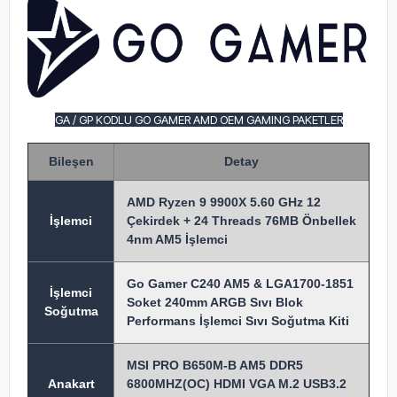
GA / GP KODLU GO GAMER AMD OEM GAMING PAKETLER
Bileşen
Detay
AMD Ryzen 9 9900X 5.60 GHz 12
İşlem
ci
Çekirdek + 24 Threads 76MB Önbellek
4nm AM5 İşlemci
Go Gamer C240 AM5 & LGA1700-1851
İşlemci
Soket 240mm ARGB Sıvı Blok
Soğutma
Performans İşlemci Sıvı Soğutma Kiti
MSI PRO B650M-B AM5 DDR5
Anakart
6800MHZ(OC) HDMI VGA M.2 USB3.2