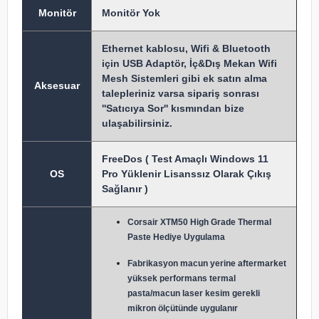
Monitör
Monitör Yok
Ethernet kablosu, Wifi & Bluetooth
için USB Adaptör, İç&Dış Mekan Wifi
Mesh Sistemleri gibi ek satın alma
Aksesuar
talepleriniz varsa sipariş sonrası
''Satıcıya Sor'' kısmından bize
ulaşabilirsiniz.
FreeDos ( Test Amaçlı Windows 11
OS
Pro Yüklenir Lisanssız Olarak Çıkış
Sağlanır )
Corsair XTM50 High Grade Thermal
Paste Hediye Uygulama
Fabrikasyon macun y
erine aftermarket
yüksek performans termal
pasta/macun laser kesim gerekli
mikron ölçütünde uygulanır