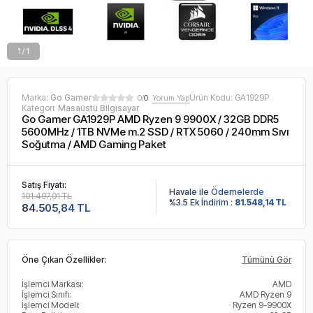
1 / 1
Marka:
Go Gamer
Ürün Kodu:
GA1929P
0/
0
Yorum Yap
Kategori:
Masaüstü Bilgisayar
Go Gamer GA1929P AMD Ryzen 9 9900X / 32GB DDR5
5600MHz / 1TB NVMe m.2 SSD / RTX 5060 / 240mm Sıvı
Soğutma / AMD Gaming Paket
Satış Fiyatı:
Havale ile Ödemelerde
101.407,01 TL
%3.5 Ek İndirim :
81.548,14 TL
84.505,84 TL
Öne Çıkan Özellikler:
Tümünü Gör
İşlemci Markası:
AMD
İşlemci Sınıfı:
AMD Ryzen 9
İşlemci Modeli:
Ryzen 9-9900X