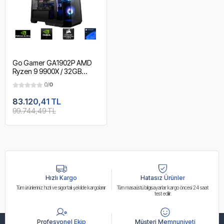
Go Gamer GA1902P AMD
Ryzen 9 9900X / 32GB
DDR5 5600MHz / 2TB
0/
0
NVMe m.2 SSD / RTX3050
6GB / 240mm Sıvı Soğutma /
83.120,41 TL
AMD Gaming Paket
99.744,49 TL
Hızlı Kargo
Hatasız Ürünler
Tüm ürünleriniz hızlı ve sigortalı şekilde kargolanır
Tüm masaüstü bilgisayarlar kargo öncesi 24 saat
test edilir.
Profesyonel Ekip
Müşteri Memnuniyeti