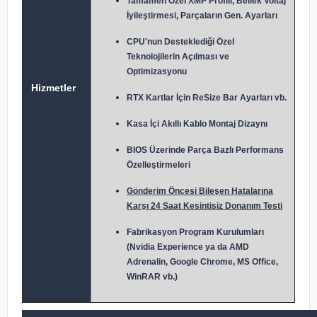
Tamamen Özel XMP Profili, Bellek Voltaj
İyileştirmesi, Parçaların Gen. Ayarları
CPU'nun Desteklediği Özel
Teknolojilerin Açılması ve
Optimizasyonu
Hizmetler
RTX Kartlar İçin ReSize Bar Ayarları vb.
Kasa İçi Akıllı Kablo Montaj Dizaynı
BIOS Üzerinde Parça Bazlı Performans
Özelleştirmeleri
Gönderim Öncesi Bileşen Hatalarına
Karşı 24 Saat Kesintisiz Donanım Testi
Fabrikasyon Program Kurulumları
(Nvidia Experience ya da AMD
Adrenalin, Google Chrome, MS Office,
WinRAR vb.)