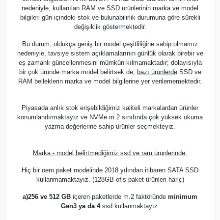
nedeniyle, kullanılan RAM ve SSD ürünlerinin marka ve model
bilgileri gün içindeki stok ve bulunabilirlik durumuna göre sürekli
değişiklik göstermektedir.
Bu durum, oldukça geniş bir model çeşitliliğine sahip olmamız
nedeniyle, tavsiye sistem açıklamalarının günlük olarak birebir ve
eş zamanlı güncellenmesini mümkün kılmamaktadır; dolayısıyla
bir çok üründe marka model belirtsek de,
bazı ürünlerde
SSD ve
RAM belleklerin marka ve model bilgilerine yer verilememektedir.
Piyasada anlık stok erişebildiğimiz kaliteli markalardan ürünler
konumlandırmaktayız ve NVMe m.2 sınıfında çok yüksek okuma
yazma değerlerine sahip ürünler seçmekteyiz.
Marka - model belirtmediğimiz ssd ve ram ürünlerinde;
Hiç bir oem paket modelinde 2018 yılından itibaren SATA SSD
kullanmamaktayız. (128GB ofis paket ürünleri hariç)
a)
256 ve 512 GB
içeren paketlerde m.2 faktöründe
minimum
Gen3 ya da 4
ssd kullanmaktayız.