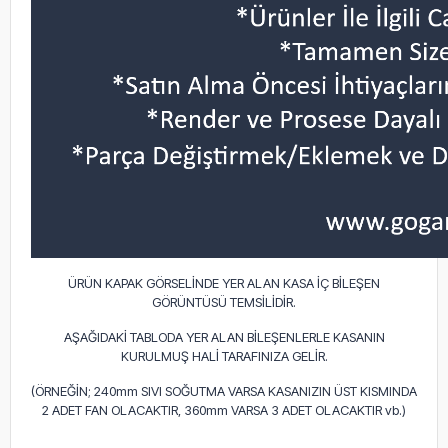
ÜRÜN KAPAK GÖRSELİNDE YER ALAN KASA İÇ BİLEŞEN
GÖRÜNTÜSÜ TEMSİLİDİR.
AŞAĞIDAKİ TABLODA YER ALAN BİLEŞENLERLE KASANIN
KURULMUŞ HALİ TARAFINIZA GELİR.
(ÖRNEĞİN; 240mm SIVI SOĞUTMA VARSA KASANIZIN ÜST KISMINDA
2 ADET FAN OLACAKTIR, 360mm VARSA 3 ADET OLACAKTIR vb.)