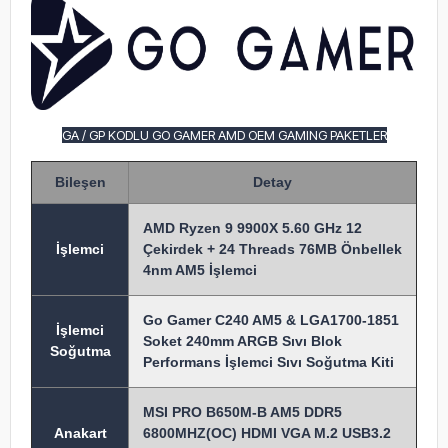
GA / GP KODLU GO GAMER AMD OEM GAMING PAKETLER
Bileşen
Detay
AMD Ryzen 9 9900X 5.60 GHz 12
İşlem
ci
Çekirdek + 24 Threads 76MB Önbellek
4nm AM5 İşlemci
Go Gamer C240 AM5 & LGA1700-1851
İşlemci
Soket 240mm ARGB Sıvı Blok
Soğutma
Performans İşlemci Sıvı Soğutma Kiti
MSI PRO B650M-B AM5 DDR5
Anakart
6800MHZ(OC) HDMI VGA M.2 USB3.2