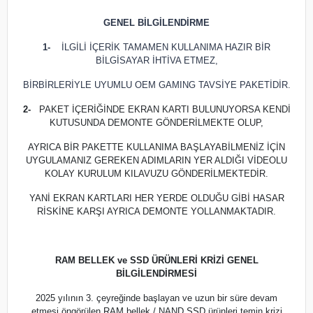
GENEL BİLGİLENDİRME
1-
İLGİLİ İÇERİK TAMAMEN KULLANIMA HAZIR BİR
BİLGİSAYAR İHTİVA ETMEZ,
BİRBİRLERİYLE UYUMLU OEM GAMING TAVSİYE PAKETİDİR.
2-
PAKET İÇERİĞİNDE EKRAN KARTI BULUNUYORSA KENDİ
KUTUSUNDA DEMONTE GÖNDERİLMEKTE OLUP,
AYRICA BİR PAKETTE KULLANIMA BAŞLAYABİLMENİZ İÇİN
UYGULAMANIZ GEREKEN ADIMLARIN YER ALDIĞI VİDEOLU
KOLAY KURULUM KILAVUZU GÖNDERİLMEKTEDİR.
YANİ EKRAN KARTLARI HER YERDE OLDUĞU GİBİ HASAR
RİSKİNE KARŞI AYRICA DEMONTE YOLLANMAKTADIR.
RAM BELLEK ve SSD ÜRÜNLERİ KRİZİ GENEL
BİLGİLENDİRMESİ
2025 yılının 3. çeyreğinde başlayan ve uzun bir süre devam
etmesi öngörülen RAM bellek / NAND SSD ürünleri temin krizi