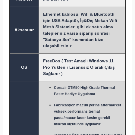
Ethernet kablosu, Wifi & Bluetooth
için USB Adaptör, İç&Dış Mekan Wifi
Mesh Sistemleri gibi ek satın alma
Aksesuar
talepleriniz varsa sipariş sonrası
''Satıcıya Sor'' kısmından bize
ulaşabilirsiniz.
FreeDos ( Test Amaçlı Windows 11
OS
Pro Yüklenir Lisanssız Olarak Çıkış
Sağlanır )
Corsair XTM50 High Grade Thermal
Paste Hediye Uygulama
Fabrikasyon macun y
erine aftermarket
yüksek performans termal
pasta/macun laser kesim gerekli
mikron ölçütünde uygulanır