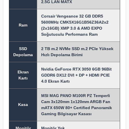
2.5G LAN MATX
Corsair Vengeance 32 GB DDR5
5600MHz CMK5X16G1B56Z36A2x2
Ram
(2x16GB) XMP 3.0 & AMD EXPO
Soğutuculu Performans Ram
SSD
2 TB m.2 NVMe SSD m.2 PCIe Yüksek
Depolama
Hızlı Depolama Birimi
Nvidia GeForce RTX 3050 6GB 96Bit
Ekran
GDDR6 DX12 DVI + DP + HDMI PCIE
Kartı
4.0 Ekran Kartı
MSI MAG PANO M100R PZ Temperli
Cam 3x120mm 1x120mm ARGB Fan
Kasa
mATX 650W 80+ Certified Panoramik
Gaming Bilgisayar Kasası
Monitör
Monitör Yok