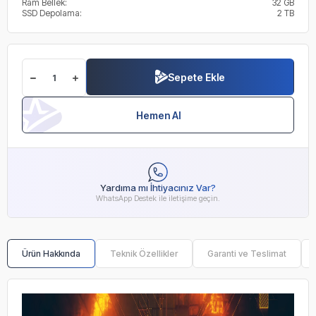
Ram Bellek:
32 GB
SSD Depolama:
2 TB
Sepete Ekle
Hemen Al
Yardıma mı İhtiyacınız Var?
WhatsApp Destek ile iletişime geçin.
Ürün Hakkında
Teknik Özellikler
Garanti ve Teslimat