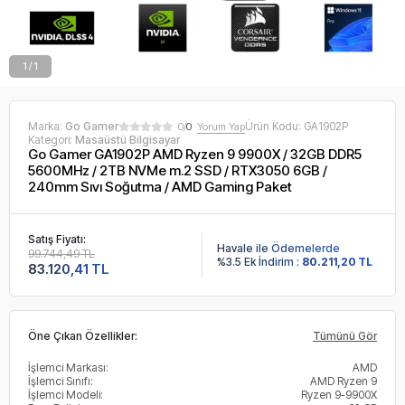
1 / 1
Marka:
Go Gamer
Ürün Kodu:
GA1902P
0/
0
Yorum Yap
Kategori:
Masaüstü Bilgisayar
Go Gamer GA1902P AMD Ryzen 9 9900X / 32GB DDR5
5600MHz / 2TB NVMe m.2 SSD / RTX3050 6GB /
240mm Sıvı Soğutma / AMD Gaming Paket
Satış Fiyatı:
Havale ile Ödemelerde
99.744,49 TL
%3.5 Ek İndirim :
80.211,20 TL
83.120,41 TL
Öne Çıkan Özellikler:
Tümünü Gör
İşlemci Markası:
AMD
İşlemci Sınıfı:
AMD Ryzen 9
İşlemci Modeli:
Ryzen 9-9900X