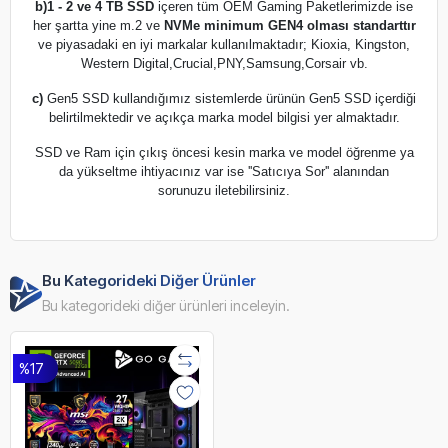
b)
1 - 2 ve 4 TB SSD
içeren tüm OEM Gaming Paketlerimizde ise
her şartta yine m.2 ve
NVMe minimum GEN4 olması standarttır
ve piyasadaki en iyi markalar kullanılmaktadır; Kioxia, Kingston,
Western Digital,Crucial,PNY,Samsung,Corsair vb.
c)
Gen5 SSD kullandığımız sistemlerde ürünün Gen5 SSD içerdiği
belirtilmektedir ve açıkça marka model bilgisi yer almaktadır.
SSD ve Ram için çıkış öncesi kesin marka ve model öğrenme ya
da yükseltme ihtiyacınız var ise ''Satıcıya Sor'' alanından
sorunuzu iletebilirsiniz.
Bu Kategorideki Diğer Ürünler
Bu kategorideki diğer ürünleri inceleyin.
%17