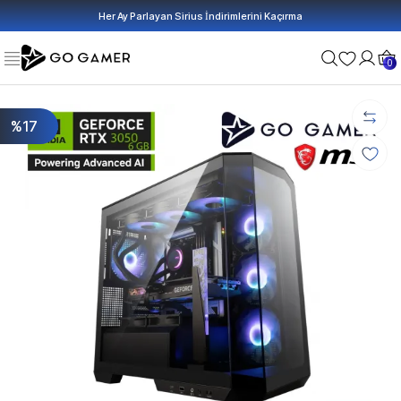
Her Ay Parlayan Sirius İndirimlerini Kaçırma
0
%17