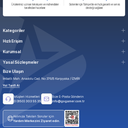
Ürünlerimiz uzman teknisyen ve mühendisler
Sistemler için Türkiye’de en hızlı garanti ve servis
tarafından hazırlanır.
desteği sağlanır.
Kategoriler
Hızlı Erişim
Kurumsal
Yasal Sözleşmeler
Bize Ulaşın
İmbatlı Mah. Anadolu Cad. No:376/B Karşıyaka / İZMİR
Yol Tarifi Al
Müşteri Hizmetleri
Bize E-Posta Gönderin
0 (850) 303 55 35
info@gogamer.com.tr
Aklınıza Takılan Sorular için
Yardım Merkezini Ziyaret edin.