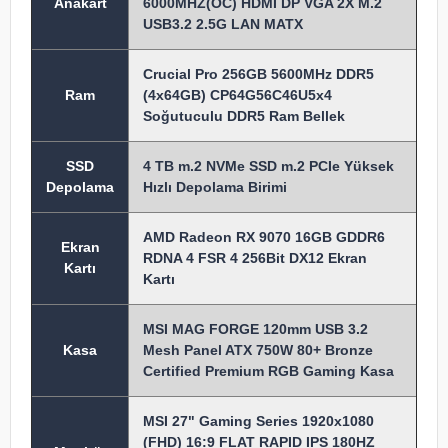
Anakart
6000MHZ(OC) HDMI DP VGA 2X M.2
USB3.2 2.5G LAN MATX
Crucial Pro 256GB 5600MHz DDR5
Ram
(4x64GB) CP64G56C46U5x4
Soğutuculu DDR5 Ram Bellek
SSD
4 TB m.2 NVMe SSD m.2 PCIe Yüksek
Depolama
Hızlı Depolama Birimi
AMD Radeon RX 9070 16GB GDDR6
Ekran
RDNA 4 FSR 4 256Bit DX12 Ekran
Kartı
Kartı
MSI MAG FORGE 120mm USB 3.2
Kasa
Mesh Panel ATX 750W 80+ Bronze
Certified Premium RGB Gaming Kasa
MSI 27" Gaming Series 1920x1080
(FHD) 16:9 FLAT RAPID IPS 180HZ