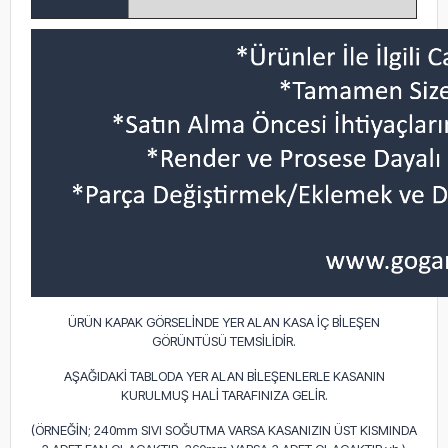
ÜRÜN KAPAK GÖRSELİNDE YER ALAN KASA İÇ BİLEŞEN
GÖRÜNTÜSÜ TEMSİLİDİR.
AŞAĞIDAKİ TABLODA YER ALAN BİLEŞENLERLE KASANIN
KURULMUŞ HALİ TARAFINIZA GELİR.
(ÖRNEĞİN; 240mm SIVI SOĞUTMA VARSA KASANIZIN ÜST KISMINDA