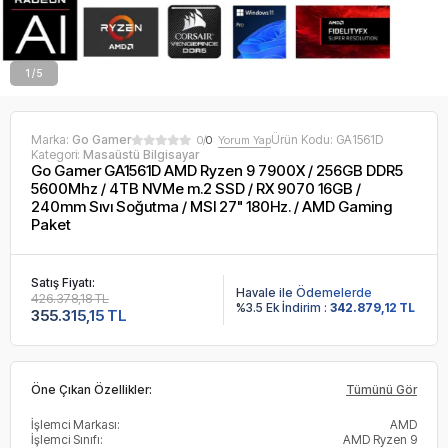
2 / 5
Marka:
Go Gamer
Ürün Kodu:
GA1561D
0/
0
Yorum Yap
Kategori:
Masaüstü Bilgisayar
Go Gamer GA1561D AMD Ryzen 9 7900X / 256GB DDR5
5600Mhz / 4TB NVMe m.2 SSD / RX 9070 16GB /
240mm Sıvı Soğutma / MSI 27" 180Hz. / AMD Gaming
Paket
Satış Fiyatı:
Havale ile Ödemelerde
426.378,18 TL
%3.5 Ek İndirim :
342.879,12 TL
355.315,15 TL
Öne Çıkan Özellikler:
Tümünü Gör
İşlemci Markası:
AMD
İşlemci Sınıfı:
AMD Ryzen 9