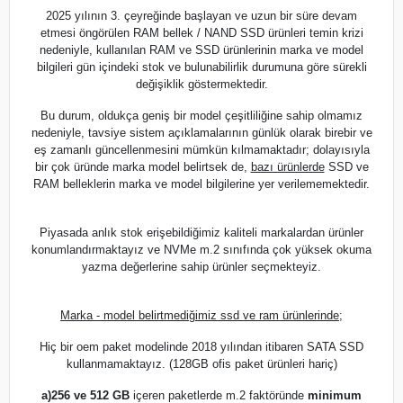
2025 yılının 3. çeyreğinde başlayan ve uzun bir süre devam
etmesi öngörülen RAM bellek / NAND SSD ürünleri temin krizi
nedeniyle, kullanılan RAM ve SSD ürünlerinin marka ve model
bilgileri gün içindeki stok ve bulunabilirlik durumuna göre sürekli
değişiklik göstermektedir.
Bu durum, oldukça geniş bir model çeşitliliğine sahip olmamız
nedeniyle, tavsiye sistem açıklamalarının günlük olarak birebir ve
eş zamanlı güncellenmesini mümkün kılmamaktadır; dolayısıyla
bir çok üründe marka model belirtsek de,
bazı ürünlerde
SSD ve
RAM belleklerin marka ve model bilgilerine yer verilememektedir.
Piyasada anlık stok erişebildiğimiz kaliteli markalardan ürünler
konumlandırmaktayız ve NVMe m.2 sınıfında çok yüksek okuma
yazma değerlerine sahip ürünler seçmekteyiz.
Marka - model belirtmediğimiz ssd ve ram ürünlerinde;
Hiç bir oem paket modelinde 2018 yılından itibaren SATA SSD
kullanmamaktayız. (128GB ofis paket ürünleri hariç)
a)
256 ve 512 GB
içeren paketlerde m.2 faktöründe
minimum