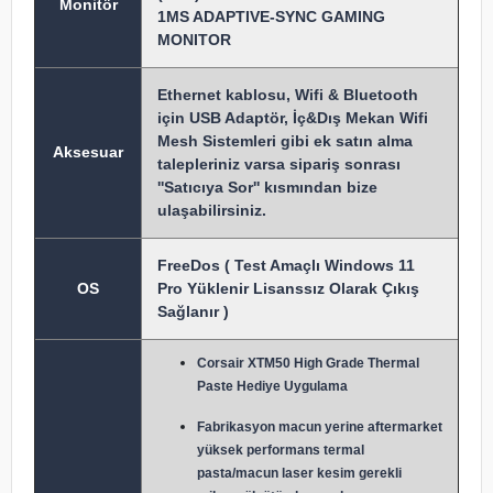
Monitör
1MS ADAPTIVE-SYNC GAMING
MONITOR
Ethernet kablosu, Wifi & Bluetooth
için USB Adaptör, İç&Dış Mekan Wifi
Mesh Sistemleri gibi ek satın alma
Aksesuar
talepleriniz varsa sipariş sonrası
''Satıcıya Sor'' kısmından bize
ulaşabilirsiniz.
FreeDos ( Test Amaçlı Windows 11
OS
Pro Yüklenir Lisanssız Olarak Çıkış
Sağlanır )
Corsair XTM50 High Grade Thermal
Paste Hediye Uygulama
Fabrikasyon macun y
erine aftermarket
yüksek performans termal
pasta/macun laser kesim gerekli