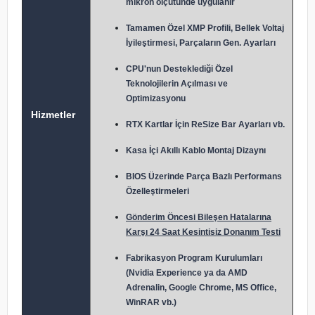
mikron ölçütünde uygulanır
Tamamen Özel XMP Profili, Bellek Voltaj
İyileştirmesi, Parçaların Gen. Ayarları
CPU'nun Desteklediği Özel
Teknolojilerin Açılması ve
Optimizasyonu
Hizmetler
RTX Kartlar İçin ReSize Bar Ayarları vb.
Kasa İçi Akıllı Kablo Montaj Dizaynı
BIOS Üzerinde Parça Bazlı Performans
Özelleştirmeleri
Gönderim Öncesi Bileşen Hatalarına
Karşı 24 Saat Kesintisiz Donanım Testi
Fabrikasyon Program Kurulumları
(Nvidia Experience ya da AMD
Adrenalin, Google Chrome, MS Office,
WinRAR vb.)