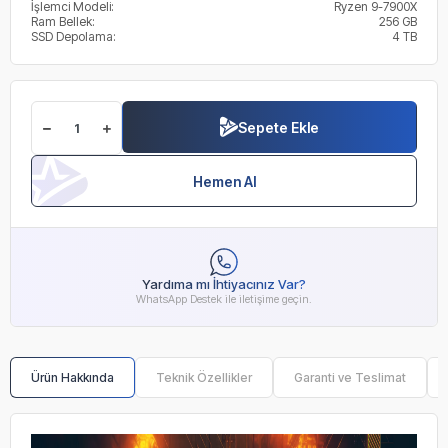
İşlemci Modeli:
Ryzen 9-7900X
Ram Bellek:
256 GB
SSD Depolama:
4 TB
Sepete Ekle
Hemen Al
Yardıma mı İhtiyacınız Var?
WhatsApp Destek ile iletişime geçin.
Ürün Hakkında
Teknik Özellikler
Garanti ve Teslimat