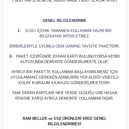
2 ADET FAN OLACAKTIR, 360mm VARSA 3 ADET OLACAKTIR vb.)
GENEL BİLGİLENDİRME
1-
İLGİLİ İÇERİK TAMAMEN KULLANIMA HAZIR BİR
BİLGİSAYAR İHTİVA ETMEZ,
BİRBİRLERİYLE UYUMLU OEM GAMING TAVSİYE PAKETİDİR.
2-
PAKET İÇERİĞİNDE EKRAN KARTI BULUNUYORSA KENDİ
KUTUSUNDA DEMONTE GÖNDERİLMEKTE OLUP,
AYRICA BİR PAKETTE KULLANIMA BAŞLAYABİLMENİZ İÇİN
UYGULAMANIZ GEREKEN ADIMLARIN YER ALDIĞI VİDEOLU
KOLAY KURULUM KILAVUZU GÖNDERİLMEKTEDİR.
YANİ EKRAN KARTLARI HER YERDE OLDUĞU GİBİ HASAR
RİSKİNE KARŞI AYRICA DEMONTE YOLLANMAKTADIR.
RAM BELLEK ve SSD ÜRÜNLERİ KRİZİ GENEL
BİLGİLENDİRMESİ