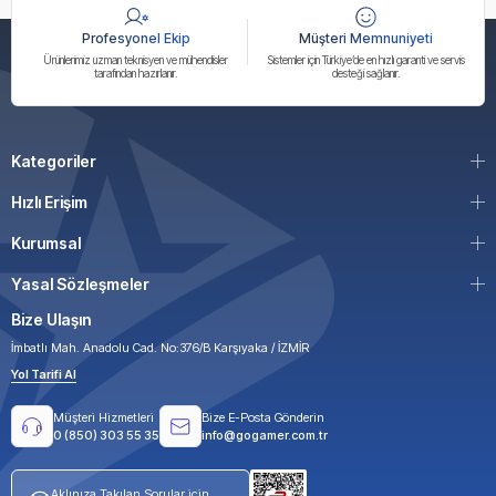
Profesyonel Ekip
Müşteri Memnuniyeti
Ürünlerimiz uzman teknisyen ve mühendisler
Sistemler için Türkiye’de en hızlı garanti ve servis
tarafından hazırlanır.
desteği sağlanır.
Kategoriler
Hızlı Erişim
Kurumsal
Yasal Sözleşmeler
Bize Ulaşın
İmbatlı Mah. Anadolu Cad. No:376/B Karşıyaka / İZMİR
Yol Tarifi Al
Müşteri Hizmetleri
Bize E-Posta Gönderin
0 (850) 303 55 35
info@gogamer.com.tr
Aklınıza Takılan Sorular için