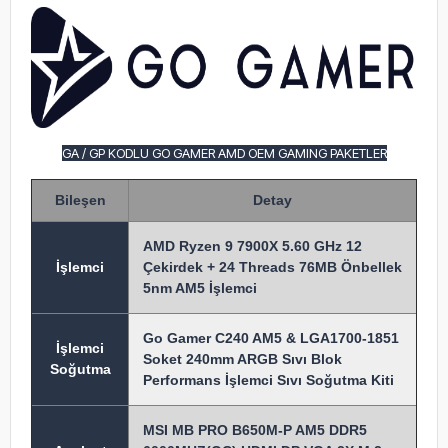
GA / GP KODLU GO GAMER AMD OEM GAMING PAKETLER
Bileşen
Detay
AMD Ryzen 9 7900X 5.60 GHz 12
İşlem
ci
Çekirdek + 24 Threads 76MB Önbellek
5nm AM5 İşlemci
Go Gamer C240 AM5 & LGA1700-1851
İşlemci
Soket 240mm ARGB Sıvı Blok
Soğutma
Performans İşlemci Sıvı Soğutma Kiti
MSI MB PRO B650M-P AM5 DDR5