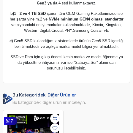
Gen3 ya da 4
ssd kullanmaktayız.
b)
1 - 2 ve 4 TB SSD
içeren tüm OEM Gaming Paketlerimizde ise
her şartta yine m.2 ve
NVMe minimum GEN4 olması standarttır
ve piyasadaki en iyi markalar kullanılmaktadır; Kioxia, Kingston,
Western Digital,Crucial,PNY,Samsung,Corsair vb.
c)
Gen5 SSD kullandığımız sistemlerde ürünün Gen5 SSD içerdiği
belirtilmektedir ve açıkça marka model bilgisi yer almaktadır.
SSD ve Ram için çıkış öncesi kesin marka ve model öğrenme ya
da yükseltme ihtiyacınız var ise ''Satıcıya Sor'' alanından
sorunuzu iletebilirsiniz.
Bu Kategorideki Diğer Ürünler
Bu kategorideki diğer ürünleri inceleyin.
%17