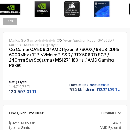
2 / 3
Marka:
Go Gamer
Ürün Kodu:
GA1509DP
0/
0
Yorum Yap
Kategori:
Masaüstü Bilgisayar
Go Gamer GA1509DP AMD Ryzen 9 7900X / 64GB DDR5
6000Mhz / 1TB NVMe m.2 SSD / RTX 5060Ti 8GB /
240mm Sıvı Soğutma / MSI 27" 180Hz. / AMD Gaming
Paket
Satış Fiyatı:
Havale ile Ödemelerde
144.710,78 TL
%3.5 Ek İndirim :
116.371,58 TL
120.592,31 TL
Öne Çıkan Özellikler:
Tümünü Gör
İşlemci Markası:
AMD
İşlemci Sınıfı:
AMD Ryzen 9