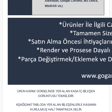
Adrenalin, Google Chrome, MS Office,
WinRAR vb.)
ÜRÜN KAPAK GÖRSELİNDE YER ALAN KASA İÇ BİLEŞEN
GÖRÜNTÜSÜ TEMSİLİDİR.
AŞAĞIDAKİ TABLODA YER ALAN BİLEŞENLERLE KASANIN
KURULMUŞ HALİ TARAFINIZA GELİR.