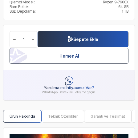
İşlemci Modeli:
Ryzen 9-7900X
Ram Bellek:
64 GB
SSD Depolama:
1 TB
Sepete Ekle
Hemen Al
Yardıma mı İhtiyacınız Var?
WhatsApp Destek ile iletişime geçin.
Ürün Hakkında
Teknik Özellikler
Garanti ve Teslimat