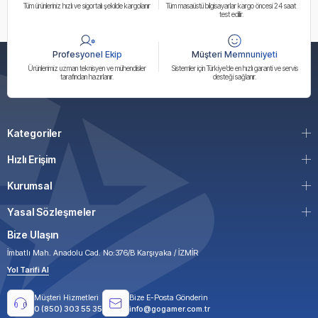
Tüm ürünleriniz hızlı ve sigortalı şekilde kargolanır
Tüm masaüstü bilgisayarlar kargo öncesi 24 saat
test edilir.
Profesyonel Ekip
Müşteri Memnuniyeti
Ürünlerimiz uzman teknisyen ve mühendisler
Sistemler için Türkiye’de en hızlı garanti ve servis
tarafından hazırlanır.
desteği sağlanır.
Kategoriler
Hızlı Erişim
Kurumsal
Yasal Sözleşmeler
Bize Ulaşın
İmbatlı Mah. Anadolu Cad. No:376/B Karşıyaka / İZMİR
Yol Tarifi Al
Müşteri Hizmetleri
Bize E-Posta Gönderin
0 (850) 303 55 35
info@gogamer.com.tr