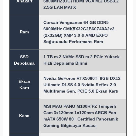
Anakart
6800MHZ(OC) HDMI VGA M.2 USB3.2
2.5G LAN MATX
Corsair Vengeance 64 GB DDR5
6000MHz CMK5X32G2B60Z40A2x2
Ram
(2x32GB) XMP 3.0 & AMD EXPO
Soğutuculu Performans Ram
SSD
1 TB m.2 NVMe SSD m.2 PCIe Yüksek
Depolama
Hızlı Depolama Birimi
Nvidia GeForce RTX5060Ti 8GB DX12
Ekran
Ultimate DLSS 4.0 Nvidia Reflex 2.0
Kartı
Multiframe Gen. PCIE 5.0 Ekran Kartı
MSI MAG PANO M100R PZ Temperli
Cam 3x120mm 1x120mm ARGB Fan
Kasa
mATX 650W 80+ Certified Panoramik
Gaming Bilgisayar Kasası