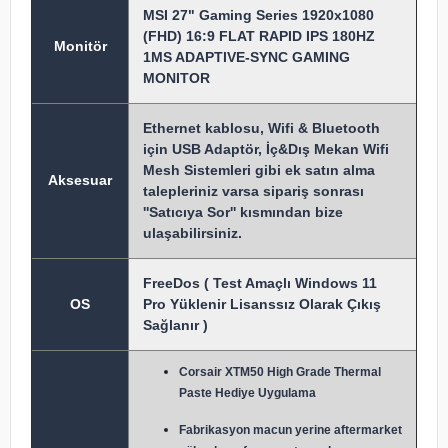
MSI 27" Gaming Series 1920x1080
(FHD) 16:9 FLAT RAPID IPS 180HZ
Monitör
1MS ADAPTIVE-SYNC GAMING
MONITOR
Ethernet kablosu, Wifi & Bluetooth
için USB Adaptör, İç&Dış Mekan Wifi
Mesh Sistemleri gibi ek satın alma
Aksesuar
talepleriniz varsa sipariş sonrası
''Satıcıya Sor'' kısmından bize
ulaşabilirsiniz.
FreeDos ( Test Amaçlı Windows 11
OS
Pro Yüklenir Lisanssız Olarak Çıkış
Sağlanır )
Corsair XTM50 High Grade Thermal
Paste Hediye Uygulama
Fabrikasyon macun y
erine aftermarket