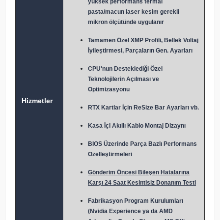
yüksek performans termal
pasta/macun laser kesim gerekli
mikron ölçütünde uygulanır
Tamamen Özel XMP Profili, Bellek Voltaj
İyileştirmesi, Parçaların Gen. Ayarları
CPU'nun Desteklediği Özel
Teknolojilerin Açılması ve
Optimizasyonu
Hizmetler
RTX Kartlar İçin ReSize Bar Ayarları vb.
Kasa İçi Akıllı Kablo Montaj Dizaynı
BIOS Üzerinde Parça Bazlı Performans
Özelleştirmeleri
Gönderim Öncesi Bileşen Hatalarına
Karşı 24 Saat Kesintisiz Donanım Testi
Fabrikasyon Program Kurulumları
(Nvidia Experience ya da AMD