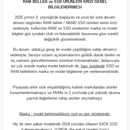
RAM BELLEK ve SSD ÜRÜNLERİ KRİZİ GENEL
BİLGİLENDİRMESİ
2025 yılının 3. çeyreğinde başlayan ve uzun bir süre devam
etmesi öngörülen RAM bellek / NAND SSD ürünleri temin krizi
nedeniyle, kullanılan RAM ve SSD ürünlerinin marka ve model
bilgileri gün içindeki stok ve bulunabilirlik durumuna göre sürekli
değişiklik göstermektedir.
Bu durum, oldukça geniş bir model çeşitliliğine sahip olmamız
nedeniyle, tavsiye sistem açıklamalarının günlük olarak birebir ve
eş zamanlı güncellenmesini mümkün kılmamaktadır; dolayısıyla
bir çok üründe marka model belirtsek de,
bazı ürünlerde
SSD ve
RAM belleklerin marka ve model bilgilerine yer verilememektedir.
Piyasada anlık stok erişebildiğimiz kaliteli markalardan ürünler
konumlandırmaktayız ve NVMe m.2 sınıfında çok yüksek okuma
yazma değerlerine sahip ürünler seçmekteyiz.
Marka - model belirtmediğimiz ssd ve ram ürünlerinde;
Hiç bir oem paket modelinde 2018 yılından itibaren SATA SSD
kullanmamaktayız. (128GB ofis paket ürünleri hariç)