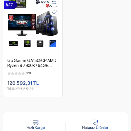
%17
Go Gamer GA1509DP AMD
Ryzen 9 7900X / 64GB
DDR5 6000Mhz / 1TB NVMe
0/
0
m.2 SSD / RTX 5060Ti 8GB /
240mm Sıvı Soğutma / MSI
120.592,31 TL
27" 180Hz. / AMD Gaming
144.710,78 TL
Paket
Hızlı Kargo
Hatasız Ürünler