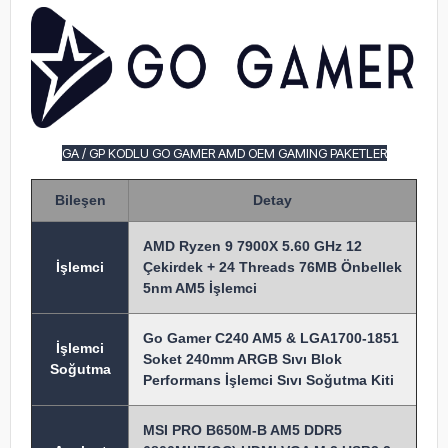
GA / GP KODLU GO GAMER AMD OEM GAMING PAKETLER
Bileşen
Detay
AMD Ryzen 9 7900X 5.60 GHz 12
İşlem
ci
Çekirdek + 24 Threads 76MB Önbellek
5nm AM5 İşlemci
Go Gamer C240 AM5 & LGA1700-1851
İşlemci
Soket 240mm ARGB Sıvı Blok
Soğutma
Performans İşlemci Sıvı Soğutma Kiti
MSI PRO B650M-B AM5 DDR5