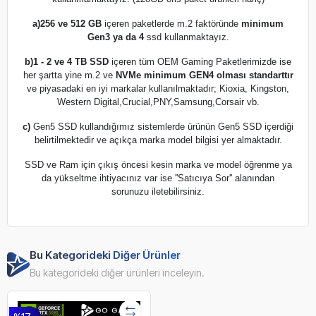
a)
256 ve 512 GB
içeren paketlerde m.2 faktöründe
minimum
Gen3 ya da 4
ssd kullanmaktayız.
b)
1 - 2 ve 4 TB SSD
içeren tüm OEM Gaming Paketlerimizde ise
her şartta yine m.2 ve
NVMe minimum GEN4 olması standarttır
ve piyasadaki en iyi markalar kullanılmaktadır; Kioxia, Kingston,
Western Digital,Crucial,PNY,Samsung,Corsair vb.
c)
Gen5 SSD kullandığımız sistemlerde ürünün Gen5 SSD içerdiği
belirtilmektedir ve açıkça marka model bilgisi yer almaktadır.
SSD ve Ram için çıkış öncesi kesin marka ve model öğrenme ya
da yükseltme ihtiyacınız var ise ''Satıcıya Sor'' alanından
sorunuzu iletebilirsiniz.
Bu Kategorideki Diğer Ürünler
Bu kategorideki diğer ürünleri inceleyin.