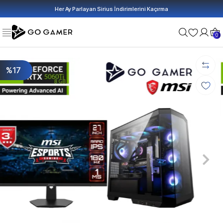
Her Ay Parlayan Sirius İndirimlerini Kaçırma
0
%17