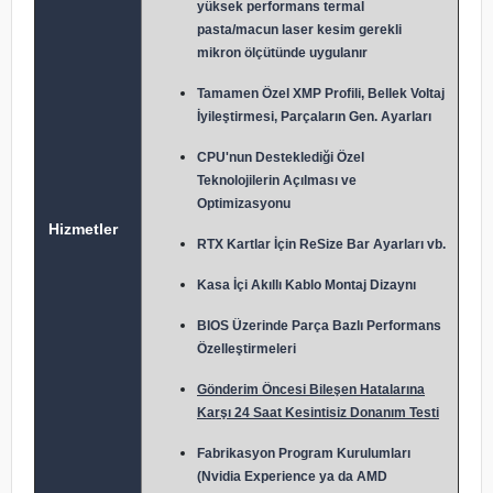
yüksek performans termal
pasta/macun laser kesim gerekli
mikron ölçütünde uygulanır
Tamamen Özel XMP Profili, Bellek Voltaj
İyileştirmesi, Parçaların Gen. Ayarları
CPU'nun Desteklediği Özel
Teknolojilerin Açılması ve
Optimizasyonu
Hizmetler
RTX Kartlar İçin ReSize Bar Ayarları vb.
Kasa İçi Akıllı Kablo Montaj Dizaynı
BIOS Üzerinde Parça Bazlı Performans
Özelleştirmeleri
Gönderim Öncesi Bileşen Hatalarına
Karşı 24 Saat Kesintisiz Donanım Testi
Fabrikasyon Program Kurulumları
(Nvidia Experience ya da AMD