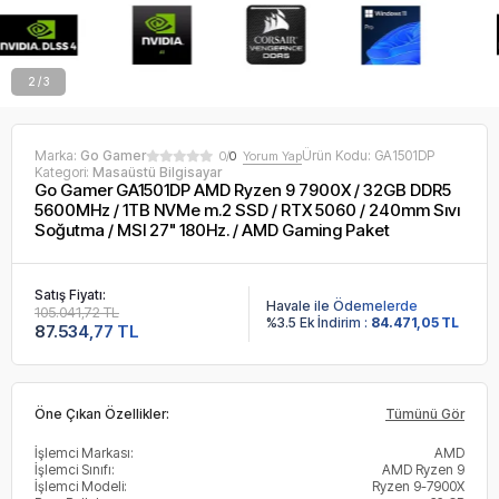
2 / 3
Marka:
Go Gamer
Ürün Kodu:
GA1501DP
0/
0
Yorum Yap
Kategori:
Masaüstü Bilgisayar
Go Gamer GA1501DP AMD Ryzen 9 7900X / 32GB DDR5
5600MHz / 1TB NVMe m.2 SSD / RTX 5060 / 240mm Sıvı
Soğutma / MSI 27" 180Hz. / AMD Gaming Paket
Satış Fiyatı:
Havale ile Ödemelerde
105.041,72 TL
%3.5 Ek İndirim :
84.471,05 TL
87.534,77 TL
Öne Çıkan Özellikler:
Tümünü Gör
İşlemci Markası:
AMD
İşlemci Sınıfı:
AMD Ryzen 9
İşlemci Modeli:
Ryzen 9-7900X