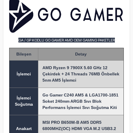
GA / GP KODLU GO GAMER AMD OEM GAMING PAKETLER
Bileşen
Detay
AMD Ryzen 9 7900X 5.60 GHz 12
İşlem
ci
Çekirdek + 24 Threads 76MB Önbellek
5nm AM5 İşlemci
Go Gamer C240 AM5 & LGA1700-1851
İşlemci
Soket 240mm ARGB Sıvı Blok
Soğutma
Performans İşlemci Sıvı Soğutma Kiti
MSI PRO B650M-B AM5 DDR5
Anakart
6800MHZ(OC) HDMI VGA M.2 USB3.2