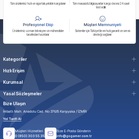
Tüm ürünleriniz hızlı ve sigortalı şekilde kargolanır
Tüm masaüstü bilgisayarlar kargo öncesi 24 saat
test edilir.
Profesyonel Ekip
Müşteri Memnuniyeti
Ürünlerimiz uzman teknisyen ve mühendisler
Sistemler için Türkiye’de en hızlı garanti ve servis
tarafından hazırlanır.
desteği sağlanır.
Kategoriler
Hızlı Erişim
Kurumsal
Yasal Sözleşmeler
Bize Ulaşın
İmbatlı Mah. Anadolu Cad. No:376/B Karşıyaka / İZMİR
Yol Tarifi Al
Müşteri Hizmetleri
Bize E-Posta Gönderin
0 (850) 303 55 35
info@gogamer.com.tr