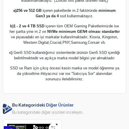
kullanmamaktayız. (128GB ofis paket ürünleri hariç)
a)
256 ve 512 GB
içeren paketlerde m.2 faktöründe
minimum
Gen3 ya da 4
ssd kullanmaktayız.
b)
1 - 2 ve 4 TB SSD
içeren tüm OEM Gaming Paketlerimizde ise
her şartta yine m.2 ve
NVMe minimum GEN4 olması standarttır
ve piyasadaki en iyi markalar kullanılmaktadır; Kioxia, Kingston,
Western Digital,Crucial,PNY,Samsung,Corsair vb.
c)
Gen5 SSD kullandığımız sistemlerde ürünün Gen5 SSD içerdiği
belirtilmektedir ve açıkça marka model bilgisi yer almaktadır.
SSD ve Ram için çıkış öncesi kesin marka ve model öğrenme ya
da yükseltme ihtiyacınız var ise ''Satıcıya Sor'' alanından
sorunuzu iletebilirsiniz.
Bu Kategorideki Diğer Ürünler
Bu kategorideki diğer ürünleri inceleyin.