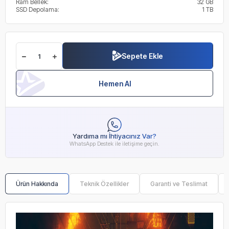
Ram Bellek:
32 GB
SSD Depolama:
1 TB
Sepete Ekle
Hemen Al
Yardıma mı İhtiyacınız Var?
WhatsApp Destek ile iletişime geçin.
Ürün Hakkında
Teknik Özellikler
Garanti ve Teslimat