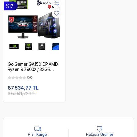
%17
Go Gamer GA1501DP AMD
Ryzen 9 7900X / 32GB
DDR5 5600MHz / 1TB NVMe
0/
0
m.2 SSD / RTX 5060 /
240mm Sıvı Soğutma / MSI
87.534,77 TL
27" 180Hz. / AMD Gaming
105.041,72 TL
Paket
Hızlı Kargo
Hatasız Ürünler