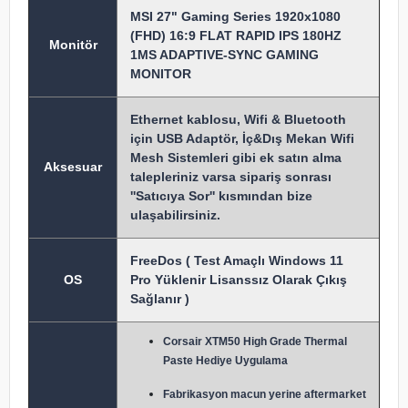
MSI 27" Gaming Series 1920x1080
(FHD) 16:9 FLAT RAPID IPS 180HZ
Monitör
1MS ADAPTIVE-SYNC GAMING
MONITOR
Ethernet kablosu, Wifi & Bluetooth
için USB Adaptör, İç&Dış Mekan Wifi
Mesh Sistemleri gibi ek satın alma
Aksesuar
talepleriniz varsa sipariş sonrası
''Satıcıya Sor'' kısmından bize
ulaşabilirsiniz.
FreeDos ( Test Amaçlı Windows 11
OS
Pro Yüklenir Lisanssız Olarak Çıkış
Sağlanır )
Corsair XTM50 High Grade Thermal
Paste Hediye Uygulama
Fabrikasyon macun y
erine aftermarket