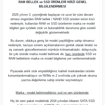
RAM BELLEK ve SSD ÜRÜNLERİ KRİZİ GENEL
BİLGİLENDİRMESİ
2025 yılının 3. çeyreğinde başlayan ve uzun bir süre devam
etmesi öngörülen RAM bellek / NAND SSD ürünleri temin krizi
nedeniyle, kullanılan RAM ve SSD ürünlerinin marka ve model
bilgileri gün içindeki stok ve bulunabilirlik durumuna göre sürekli
değişiklik göstermektedir.
Bu durum, oldukça geniş bir model çeşitliliğine sahip olmamız
nedeniyle, tavsiye sistem açıklamalarının günlük olarak birebir ve
eş zamanlı güncellenmesini mümkün kılmamaktadır; dolayısıyla
bir çok üründe marka model belirtsek de,
bazı ürünlerde
SSD ve
RAM belleklerin marka ve model bilgilerine yer verilememektedir.
Piyasada anlık stok erişebildiğimiz kaliteli markalardan ürünler
konumlandırmaktayız ve NVMe m.2 sınıfında çok yüksek okuma
yazma değerlerine sahip ürünler seçmekteyiz.
Marka - model belirtmediğimiz ssd ve ram ürünlerinde;
Hiç bir oem paket modelinde 2018 yılından itibaren SATA SSD