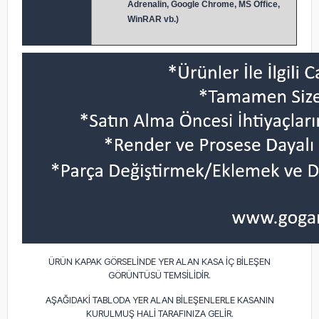
Adrenalin, Google Chrome, MS Office,
WinRAR vb.)
ÜRÜN KAPAK GÖRSELİNDE YER ALAN KASA İÇ BİLEŞEN
GÖRÜNTÜSÜ TEMSİLİDİR.
AŞAĞIDAKİ TABLODA YER ALAN BİLEŞENLERLE KASANIN
KURULMUŞ HALİ TARAFINIZA GELİR.