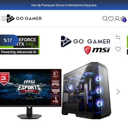
Her Ay Parlayan Sirius İndirimlerini Kaçırma
0
%17