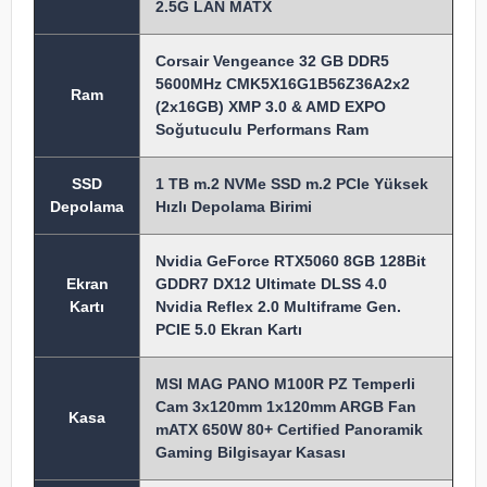
2.5G LAN MATX
Corsair Vengeance 32 GB DDR5
5600MHz CMK5X16G1B56Z36A2x2
Ram
(2x16GB) XMP 3.0 & AMD EXPO
Soğutuculu Performans Ram
SSD
1 TB m.2 NVMe SSD m.2 PCIe Yüksek
Depolama
Hızlı Depolama Birimi
Nvidia GeForce RTX5060 8GB 128Bit
Ekran
GDDR7 DX12 Ultimate DLSS 4.0
Kartı
Nvidia Reflex 2.0 Multiframe Gen.
PCIE 5.0 Ekran Kartı
MSI MAG PANO M100R PZ Temperli
Cam 3x120mm 1x120mm ARGB Fan
Kasa
mATX 650W 80+ Certified Panoramik
Gaming Bilgisayar Kasası