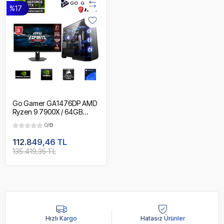
%17
Go Gamer GA1476DP AMD
Ryzen 9 7900X / 64GB
DDR5 6000Mhz / 2TB
0/
0
NVMe m.2 SSD / RTX3050
6GB / 240mm Sıvı Soğutma /
112.849,46 TL
MSI 27" 180Hz. / AMD
135.419,35 TL
Gaming Paket
Hızlı Kargo
Hatasız Ürünler