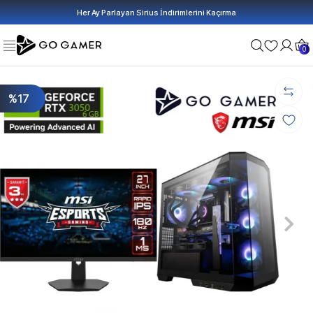
Her Ay Parlayan Sirius İndirimlerini Kaçırma
0
%17