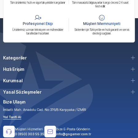
Tüm ürünleriniz hızlı ve sigortalı şekilde kargolanır
Tüm masaüstü bilgisayarlar kargo öncesi 24 saat
test edilir.
Profesyonel Ekip
Müşteri Memnuniyeti
Ürünlerimiz uzman teknisyen ve mühendisler
Sistemler için Türkiye’de en hızlı garanti ve servis
tarafından hazırlanır.
desteği sağlanır.
Kategoriler
Hızlı Erişim
Kurumsal
Yasal Sözleşmeler
Bize Ulaşın
İmbatlı Mah. Anadolu Cad. No:376/B Karşıyaka / İZMİR
Yol Tarifi Al
Müşteri Hizmetleri
Bize E-Posta Gönderin
0 (850) 303 55 35
info@gogamer.com.tr