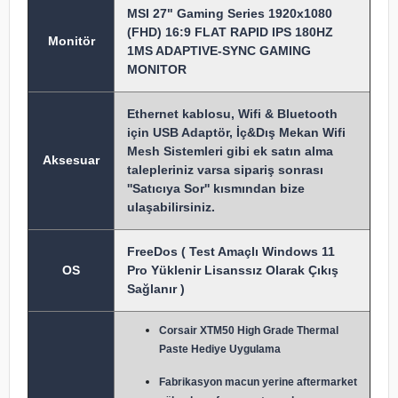
MSI 27" Gaming Series 1920x1080
(FHD) 16:9 FLAT RAPID IPS 180HZ
Monitör
1MS ADAPTIVE-SYNC GAMING
MONITOR
Ethernet kablosu, Wifi & Bluetooth
için USB Adaptör, İç&Dış Mekan Wifi
Mesh Sistemleri gibi ek satın alma
Aksesuar
talepleriniz varsa sipariş sonrası
''Satıcıya Sor'' kısmından bize
ulaşabilirsiniz.
FreeDos ( Test Amaçlı Windows 11
OS
Pro Yüklenir Lisanssız Olarak Çıkış
Sağlanır )
Corsair XTM50 High Grade Thermal
Paste Hediye Uygulama
Fabrikasyon macun y
erine aftermarket