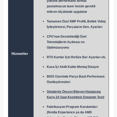
yüksek performans termal
pasta/macun laser kesim gerekli
mikron ölçütünde uygulanır
Tamamen Özel XMP Profili, Bellek Voltaj
İyileştirmesi, Parçaların Gen. Ayarları
CPU'nun Desteklediği Özel
Teknolojilerin Açılması ve
Optimizasyonu
Hizmetler
RTX Kartlar İçin ReSize Bar Ayarları vb.
Kasa İçi Akıllı Kablo Montaj Dizaynı
BIOS Üzerinde Parça Bazlı Performans
Özelleştirmeleri
Gönderim Öncesi Bileşen Hatalarına
Karşı 24 Saat Kesintisiz Donanım Testi
Fabrikasyon Program Kurulumları
(Nvidia Experience ya da AMD