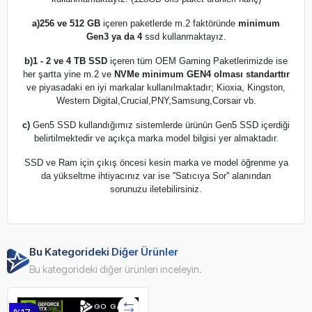
a)
256 ve 512 GB
içeren paketlerde m.2 faktöründe
minimum
Gen3 ya da 4
ssd kullanmaktayız.
b)
1 - 2 ve 4 TB SSD
içeren tüm OEM Gaming Paketlerimizde ise
her şartta yine m.2 ve
NVMe minimum GEN4 olması standarttır
ve piyasadaki en iyi markalar kullanılmaktadır; Kioxia, Kingston,
Western Digital,Crucial,PNY,Samsung,Corsair vb.
c)
Gen5 SSD kullandığımız sistemlerde ürünün Gen5 SSD içerdiği
belirtilmektedir ve açıkça marka model bilgisi yer almaktadır.
SSD ve Ram için çıkış öncesi kesin marka ve model öğrenme ya
da yükseltme ihtiyacınız var ise ''Satıcıya Sor'' alanından
sorunuzu iletebilirsiniz.
Bu Kategorideki Diğer Ürünler
Bu kategorideki diğer ürünleri inceleyin.