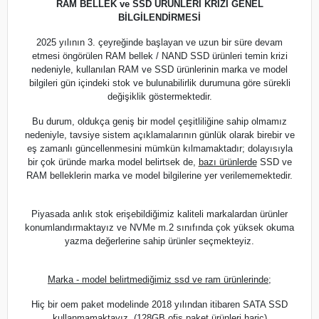
RAM BELLEK ve SSD ÜRÜNLERİ KRİZİ GENEL
BİLGİLENDİRMESİ
2025 yılının 3. çeyreğinde başlayan ve uzun bir süre devam
etmesi öngörülen RAM bellek / NAND SSD ürünleri temin krizi
nedeniyle, kullanılan RAM ve SSD ürünlerinin marka ve model
bilgileri gün içindeki stok ve bulunabilirlik durumuna göre sürekli
değişiklik göstermektedir.
Bu durum, oldukça geniş bir model çeşitliliğine sahip olmamız
nedeniyle, tavsiye sistem açıklamalarının günlük olarak birebir ve
eş zamanlı güncellenmesini mümkün kılmamaktadır; dolayısıyla
bir çok üründe marka model belirtsek de,
bazı ürünlerde
SSD ve
RAM belleklerin marka ve model bilgilerine yer verilememektedir.
Piyasada anlık stok erişebildiğimiz kaliteli markalardan ürünler
konumlandırmaktayız ve NVMe m.2 sınıfında çok yüksek okuma
yazma değerlerine sahip ürünler seçmekteyiz.
Marka - model belirtmediğimiz ssd ve ram ürünlerinde;
Hiç bir oem paket modelinde 2018 yılından itibaren SATA SSD
kullanmamaktayız. (128GB ofis paket ürünleri hariç)