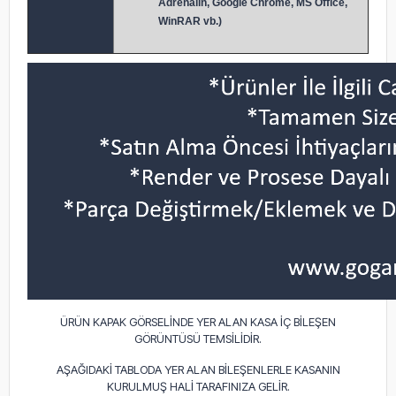
Adrenalin, Google Chrome, MS Office,
WinRAR vb.)
ÜRÜN KAPAK GÖRSELİNDE YER ALAN KASA İÇ BİLEŞEN
GÖRÜNTÜSÜ TEMSİLİDİR.
AŞAĞIDAKİ TABLODA YER ALAN BİLEŞENLERLE KASANIN
KURULMUŞ HALİ TARAFINIZA GELİR.