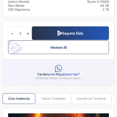
İşlemci Modeli:
Ryzen 9-7900X
Ram Bellek:
64 GB
SSD Depolama:
2 TB
Sepete Ekle
Hemen Al
Yardıma mı İhtiyacınız Var?
WhatsApp Destek ile iletişime geçin.
Ürün Hakkında
Teknik Özellikler
Garanti ve Teslimat