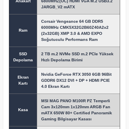
Anakart
6800MHZ(OC) HDMI VGA M.2 USB3.2
JARGB_V2 mATX
Corsair Vengeance 64 GB DDR5
6000MHz CMK5X32G2B60Z40A2x2
Ram
(2x32GB) XMP 3.0 & AMD EXPO
Soğutuculu Performans Ram
SSD
2 TB m.2 NVMe SSD m.2 PCIe Yüksek
Depolama
Hızlı Depolama Birimi
Nvidia GeForce RTX 3050 6GB 96Bit
Ekran
GDDR6 DX12 DVI + DP + HDMI PCIE
Kartı
4.0 Ekran Kartı
MSI MAG PANO M100R PZ Temperli
Cam 3x120mm 1x120mm ARGB Fan
Kasa
mATX 650W 80+ Certified Panoramik
Gaming Bilgisayar Kasası