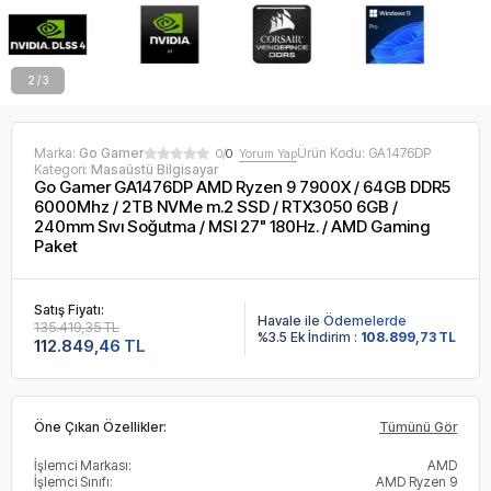
2 / 3
Marka:
Go Gamer
Ürün Kodu:
GA1476DP
0/
0
Yorum Yap
Kategori:
Masaüstü Bilgisayar
Go Gamer GA1476DP AMD Ryzen 9 7900X / 64GB DDR5
6000Mhz / 2TB NVMe m.2 SSD / RTX3050 6GB /
240mm Sıvı Soğutma / MSI 27" 180Hz. / AMD Gaming
Paket
Satış Fiyatı:
Havale ile Ödemelerde
135.419,35 TL
%3.5 Ek İndirim :
108.899,73 TL
112.849,46 TL
Öne Çıkan Özellikler:
Tümünü Gör
İşlemci Markası:
AMD
İşlemci Sınıfı:
AMD Ryzen 9