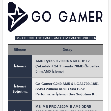
GA / GP KODLU GO GAMER AMD OEM GAMING PAKETLER
Bileşen
Detay
AMD Ryzen 9 7900X 5.60 GHz 12
İşlem
ci
Çekirdek + 24 Threads 76MB Önbellek
5nm AM5 İşlemci
Go Gamer C240 AM5 & LGA1700-1851
İşlemci
Soket 240mm ARGB Sıvı Blok
Soğutma
Performans İşlemci Sıvı Soğutma Kiti
MSI MB PRO A620M-B AM5 DDR5