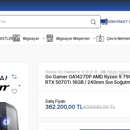
OEM PAKET S
AKETLER
Bilgisayar
Bilgisayar Bileşenleri
Çevre Birimleri
Marka:
Go Gamer
0/
0
Yorum Yap
Ür
Go Gamer GA1427DP AMD Ryzen 9 790
RTX 5070Ti 16GB / 240mm Sıvı Soğutm
Satış Fiyatı:
362.200,00 TL
434.640,00 TL