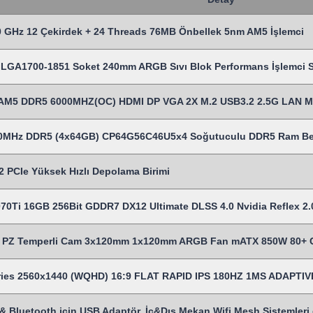
 GHz 12 Çekirdek + 24 Threads 76MB Önbellek 5nm AM5 İşlemci
LGA1700-1851 Soket 240mm ARGB Sıvı Blok Performans İşlemci Sı
AM5 DDR5 6000MHZ(OC) HDMI DP VGA 2X M.2 USB3.2 2.5G LAN 
00MHz DDR5 (4x64GB) CP64G56C46U5x4 Soğutuculu DDR5 Ram Be
 PCIe Yüksek Hızlı Depolama Birimi
70Ti 16GB 256Bit GDDR7 DX12 Ultimate DLSS 4.0 Nvidia Reflex 2.0
Z Temperli Cam 3x120mm 1x120mm ARGB Fan mATX 850W 80+ Cert
eries 2560x1440 (WQHD) 16:9 FLAT RAPID IPS 180HZ 1MS ADAP
& Bluetooth için USB Adaptör, İç&Dış Mekan Wifi Mesh Sistemleri gi