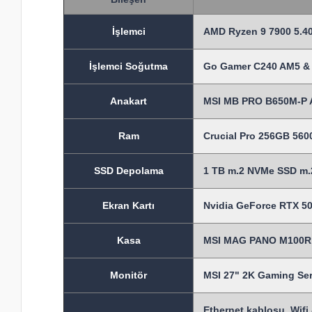
İşlem
ci
AMD Ryzen 9 7900 5.40
İşlemci Soğutma
Go Gamer C240 AM5 & 
Anakart
MSI MB PRO B650M-P 
Ram
Crucial Pro 256GB 56
SSD Depolama
1 TB m.2 NVMe SSD m.2
Ekran Kartı
Nvidia GeForce RTX 50
Kasa
MSI MAG PANO M100R P
Monitör
MSI 27" 2K Gaming S
Ethernet kablosu, Wifi 