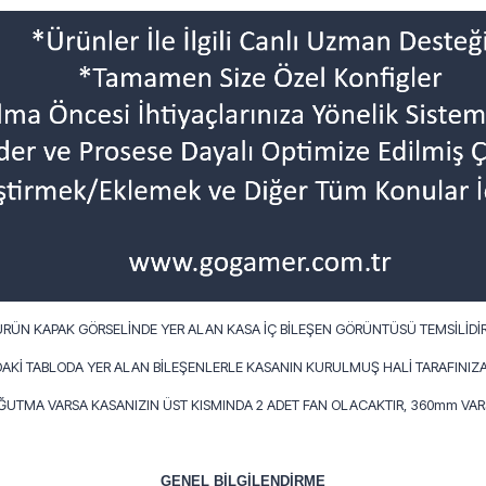
ÜRÜN KAPAK GÖRSELİNDE YER ALAN KASA İÇ BİLEŞEN GÖRÜNTÜSÜ TEMSİLİDİR
AKİ TABLODA YER ALAN BİLEŞENLERLE KASANIN KURULMUŞ HALİ TARAFINIZA
OĞUTMA VARSA KASANIZIN ÜST KISMINDA 2 ADET FAN OLACAKTIR, 360mm VARS
GENEL BİLGİLENDİRME