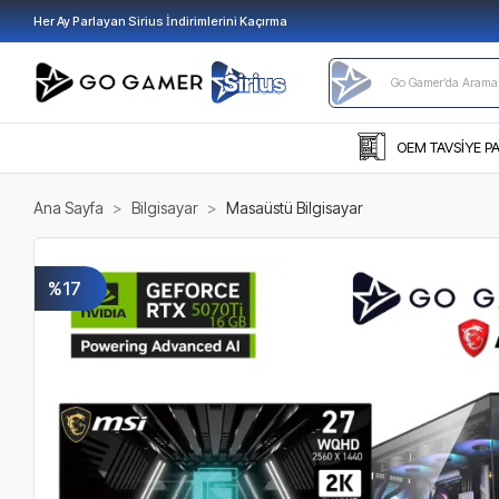
Her Ay Parlayan Sirius İndirimlerini Kaçırma
OEM TAVSİYE P
Ana Sayfa
Bilgisayar
Masaüstü Bilgisayar
%17