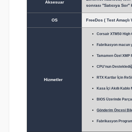
Aksesuar
sonrası ''Satıcıya Sor''
OS
FreeDos ( Test Amaçlı 
Corsair XTM50 High
Fabrikasyon macun 
Tamamen Özel XMP Prof
CPU'nun Desteklediği
RTX Kartlar İçin ReSi
Hizmetler
Kasa İçi Akıllı Kablo
BIOS Üzerinde Parça 
Gönderim Öncesi Bile
Fabrikasyon Program