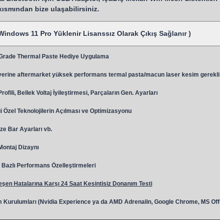
 kısmından bize ulaşabilirsiniz.
Windows 11 Pro Yüklenir Lisanssız Olarak Çıkış Sağlanır )
 Grade Thermal Paste Hediye Uygulama
y
erine aftermarket yüksek performans termal pasta/macun laser kesim gerekli
ili, Bellek Voltaj İyileştirmesi, Parçaların Gen. Ayarları
 Özel Teknolojilerin Açılması ve Optimizasyonu
ze Bar Ayarları vb.
 Montaj Dizaynı
Bazlı Performans Özelleştirmeleri
şen Hatalarına Karşı 24 Saat Kesintisiz Donanım Testi
 Kurulumları (Nvidia Experience ya da AMD Adrenalin, Google Chrome, MS Off