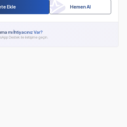
te Ekle
Hemen Al
ıma mı İhtiyacınız Var?
App Destek ile iletişime geçin.