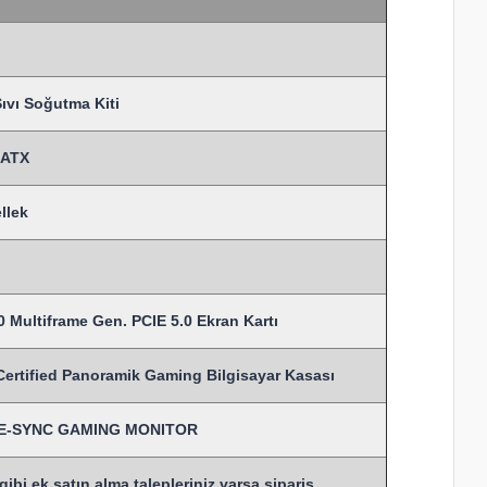
vı Soğutma Kiti
MATX
llek
 Multiframe Gen. PCIE 5.0 Ekran Kartı
ified Panoramik Gaming Bilgisayar Kasası
TIVE-SYNC GAMING MONITOR
bi ek satın alma talepleriniz varsa sipariş