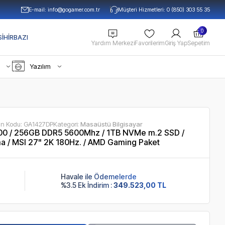
E-mail:
info@gogamer.com.tr
Müşteri Hizmetleri: 0 (850) 303 55 35
0
IHIRBAZI
Yardım Merkezi
Favorilerim
Giriş Yap
Sepetim
Yazılım
ün Kodu:
GA1427DP
Kategori:
Masaüstü Bilgisayar
0 / 256GB DDR5 5600Mhz / 1TB NVMe m.2 SSD /
a / MSI 27" 2K 180Hz. / AMD Gaming Paket
Havale ile Ödemelerde
%3.5 Ek İndirim :
349.523,00 TL