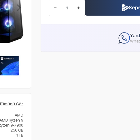
Sepe
Yard
Whats
Tümünü Gör
AMD
AMD Ryzen 9
Ryzen 9-7900
256 GB
1 TB