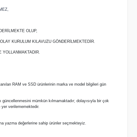
MEZ,
DERİLMEKTE OLUP,
 KOLAY KURULUM KILAVUZU GÖNDERİLMEKTEDİR.
TE YOLLANMAKTADIR.
lanılan RAM ve SSD ürünlerinin marka ve model bilgileri gün
.
nlı güncellenmesini mümkün kılmamaktadır; dolayısıyla bir çok
 yer verilememektedir.
ma yazma değerlerine sahip ürünler seçmekteyiz.