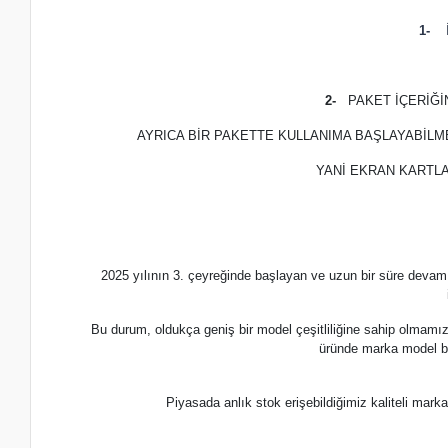
1-
İ
2-
PAKET İÇERİĞ
AYRICA BİR PAKETTE KULLANIMA BAŞLAYABİLM
YANİ EKRAN KARTLA
2025 yılının 3. çeyreğinde başlayan ve uzun bir süre devam
Bu durum, oldukça geniş bir model çeşitliliğine sahip olmamı
üründe marka model b
Piyasada anlık stok erişebildiğimiz kaliteli m