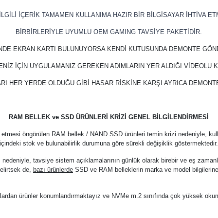
LGİLİ İÇERİK TAMAMEN KULLANIMA HAZIR BİR BİLGİSAYAR İHTİVA ET
BİRBİRLERİYLE UYUMLU OEM GAMING TAVSİYE PAKETİDİR.
İNDE EKRAN KARTI BULUNUYORSA KENDİ KUTUSUNDA DEMONTE GÖN
ENİZ İÇİN UYGULAMANIZ GEREKEN ADIMLARIN YER ALDIĞI VİDEOLU
RI HER YERDE OLDUĞU GİBİ HASAR RİSKİNE KARŞI AYRICA DEMON
RAM BELLEK ve SSD ÜRÜNLERİ KRİZİ GENEL BİLGİLENDİRMESİ
 etmesi öngörülen RAM bellek / NAND SSD ürünleri temin krizi nedeniyle, kul
içindeki stok ve bulunabilirlik durumuna göre sürekli değişiklik göstermektedir
z nedeniyle, tavsiye sistem açıklamalarının günlük olarak birebir ve eş zama
elirtsek de,
bazı ürünlerde
SSD ve RAM belleklerin marka ve model bilgilerine
arkalardan ürünler konumlandırmaktayız ve NVMe m.2 sınıfında çok yüksek oku