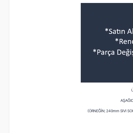
AŞAĞID
(ÖRNEĞİN; 240mm SIVI S