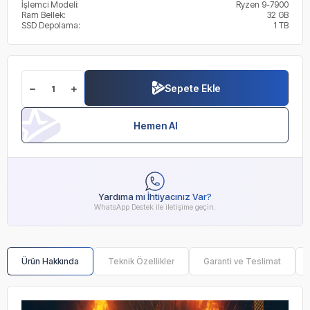
İşlemci Modeli:
Ryzen 9-7900
Ram Bellek:
32 GB
SSD Depolama:
1 TB
Sepete Ekle
Hemen Al
Yardıma mı İhtiyacınız Var?
WhatsApp Destek ile iletişime geçin.
Ürün Hakkında
Teknik Özellikler
Garanti ve Teslimat