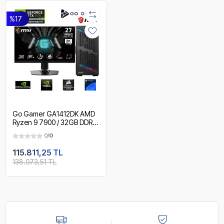
%17
Go Gamer GA1412DK AMD
Ryzen 9 7900 / 32GB DDR5
5600MHz / 1TB NVMe m.2
0/
0
SSD / RTX 5070 12GB /
240mm Sıvı Soğutma / MSI
115.811,25 TL
27" 2K 180Hz. / AMD
138.973,51 TL
Gaming Paket