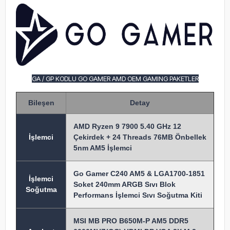
GA / GP KODLU GO GAMER AMD OEM GAMING PAKETLER
Bileşen
Detay
AMD Ryzen 9 7900 5.40 GHz 12
İşlem
ci
Çekirdek + 24 Threads 76MB Önbellek
5nm AM5 İşlemci
Go Gamer C240 AM5 & LGA1700-1851
İşlemci
Soket 240mm ARGB Sıvı Blok
Soğutma
Performans İşlemci Sıvı Soğutma Kiti
MSI MB PRO B650M-P AM5 DDR5