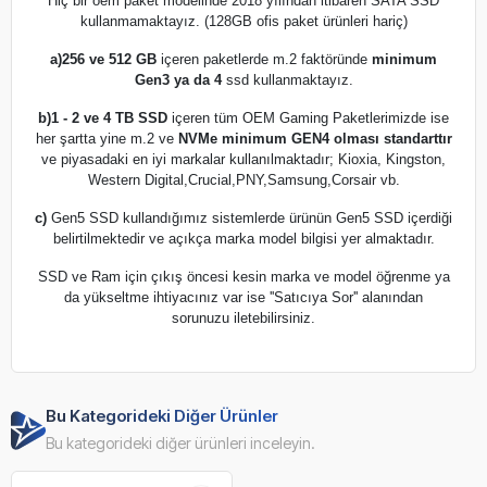
Hiç bir oem paket modelinde 2018 yılından itibaren SATA SSD
kullanmamaktayız. (128GB ofis paket ürünleri hariç)
a)
256 ve 512 GB
içeren paketlerde m.2 faktöründe
minimum
Gen3 ya da 4
ssd kullanmaktayız.
b)
1 - 2 ve 4 TB SSD
içeren tüm OEM Gaming Paketlerimizde ise
her şartta yine m.2 ve
NVMe minimum GEN4 olması standarttır
ve piyasadaki en iyi markalar kullanılmaktadır; Kioxia, Kingston,
Western Digital,Crucial,PNY,Samsung,Corsair vb.
c)
Gen5 SSD kullandığımız sistemlerde ürünün Gen5 SSD içerdiği
belirtilmektedir ve açıkça marka model bilgisi yer almaktadır.
SSD ve Ram için çıkış öncesi kesin marka ve model öğrenme ya
da yükseltme ihtiyacınız var ise ''Satıcıya Sor'' alanından
sorunuzu iletebilirsiniz.
Bu Kategorideki Diğer Ürünler
Bu kategorideki diğer ürünleri inceleyin.