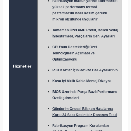
Fabrikasyon macun y
erine aftermarket
yüksek performans termal
pasta/macun laser kesim gerekli
mikron ölçütünde uygulanır
Tamamen Özel XMP Profili, Bellek Voltaj
İyileştirmesi, Parçaların Gen. Ayarları
CPU'nun Desteklediği Özel
Teknolojilerin Açılması ve
Optimizasyonu
Hizmetler
RTX Kartlar İçin ReSize Bar Ayarları vb.
Kasa İçi Akıllı Kablo Montaj Dizaynı
BIOS Üzerinde Parça Bazlı Performans
Özelleştirmeleri
Gönderim Öncesi Bileşen Hatalarına
Karşı 24 Saat Kesintisiz Donanım Testi
Fabrikasyon Program Kurulumları