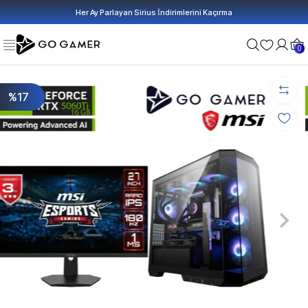
Her Ay Parlayan Sirius İndirimlerini Kaçırma
0
%17