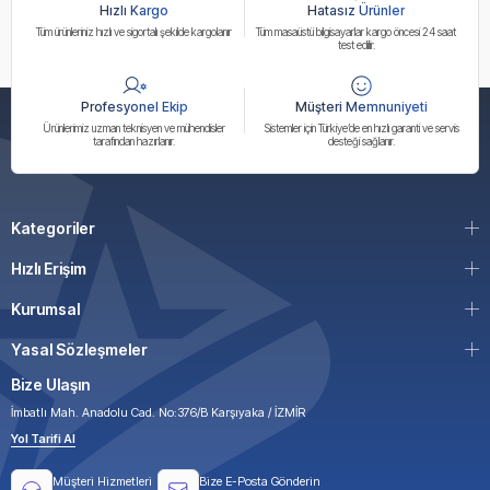
Hızlı Kargo
Hatasız Ürünler
Tüm ürünleriniz hızlı ve sigortalı şekilde kargolanır
Tüm masaüstü bilgisayarlar kargo öncesi 24 saat
test edilir.
Profesyonel Ekip
Müşteri Memnuniyeti
Ürünlerimiz uzman teknisyen ve mühendisler
Sistemler için Türkiye’de en hızlı garanti ve servis
tarafından hazırlanır.
desteği sağlanır.
Kategoriler
Hızlı Erişim
Kurumsal
Yasal Sözleşmeler
Bize Ulaşın
İmbatlı Mah. Anadolu Cad. No:376/B Karşıyaka / İZMİR
Yol Tarifi Al
Müşteri Hizmetleri
Bize E-Posta Gönderin