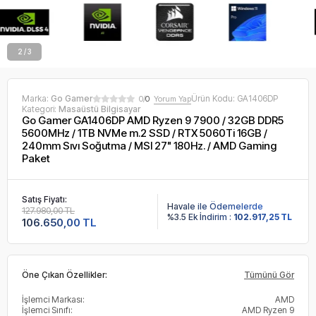
2 / 3
Marka:
Go Gamer
Ürün Kodu:
GA1406DP
0/
0
Yorum Yap
Kategori:
Masaüstü Bilgisayar
Go Gamer GA1406DP AMD Ryzen 9 7900 / 32GB DDR5
5600MHz / 1TB NVMe m.2 SSD / RTX 5060Ti 16GB /
240mm Sıvı Soğutma / MSI 27" 180Hz. / AMD Gaming
Paket
Satış Fiyatı:
Havale ile Ödemelerde
127.980,00 TL
%3.5 Ek İndirim :
102.917,25 TL
106.650,00 TL
Öne Çıkan Özellikler:
Tümünü Gör
İşlemci Markası:
AMD
İşlemci Sınıfı:
AMD Ryzen 9