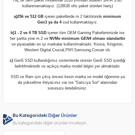
Hiç bir oem paket modelinde 2018 yılından itibaren SATA SSD
kullanmamaktayız. (128GB ofis paket ürünleri hariç)
a)
256 ve 512 GB
içeren paketlerde m.2 faktöründe
minimum
Gen3 ya da 4
ssd kullanmaktayız.
b)
1 - 2 ve 4 TB SSD
içeren tüm OEM Gaming Paketlerimizde ise
her şartta yine m.2 ve
NVMe minimum GEN4 olması standarttır
ve piyasadaki en iyi markalar kullanılmaktadır; Kioxia, Kingston,
Western Digital,Crucial,PNY,Samsung,Corsair vb.
c)
Gen5 SSD kullandığımız sistemlerde ürünün Gen5 SSD içerdiği
belirtilmektedir ve açıkça marka model bilgisi yer almaktadır.
SSD ve Ram için çıkış öncesi kesin marka ve model öğrenme ya
da yükseltme ihtiyacınız var ise ''Satıcıya Sor'' alanından
sorunuzu iletebilirsiniz.
Bu Kategorideki Diğer Ürünler
Bu kategorideki diğer ürünleri inceleyin.