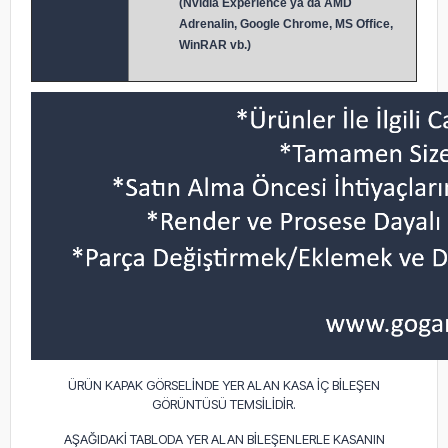
(Nvidia Experience ya da AMD
Adrenalin, Google Chrome, MS Office,
WinRAR vb.)
ÜRÜN KAPAK GÖRSELİNDE YER ALAN KASA İÇ BİLEŞEN
GÖRÜNTÜSÜ TEMSİLİDİR.
AŞAĞIDAKİ TABLODA YER ALAN BİLEŞENLERLE KASANIN