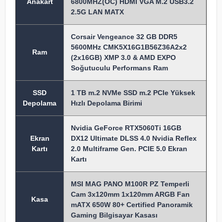
Anakart
6800MHZ(OC) HDMI VGA M.2 USB3.2
2.5G LAN MATX
Corsair Vengeance 32 GB DDR5
5600MHz CMK5X16G1B56Z36A2x2
Ram
(2x16GB) XMP 3.0 & AMD EXPO
Soğutuculu Performans Ram
SSD
1 TB m.2 NVMe SSD m.2 PCIe Yüksek
Depolama
Hızlı Depolama Birimi
Nvidia GeForce RTX5060Ti 16GB
Ekran
DX12 Ultimate DLSS 4.0 Nvidia Reflex
Kartı
2.0 Multiframe Gen. PCIE 5.0 Ekran
Kartı
MSI MAG PANO M100R PZ Temperli
Cam 3x120mm 1x120mm ARGB Fan
Kasa
mATX 650W 80+ Certified Panoramik
Gaming Bilgisayar Kasası