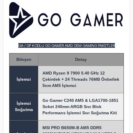
GA / GP KODLU GO GAMER AMD OEM GAMING PAKETLER
Bileşen
Detay
AMD Ryzen 9 7900 5.40 GHz 12
İşlem
ci
Çekirdek + 24 Threads 76MB Önbellek
5nm AM5 İşlemci
Go Gamer C240 AM5 & LGA1700-1851
İşlemci
Soket 240mm ARGB Sıvı Blok
Soğutma
Performans İşlemci Sıvı Soğutma Kiti
MSI PRO B650M-B AM5 DDR5