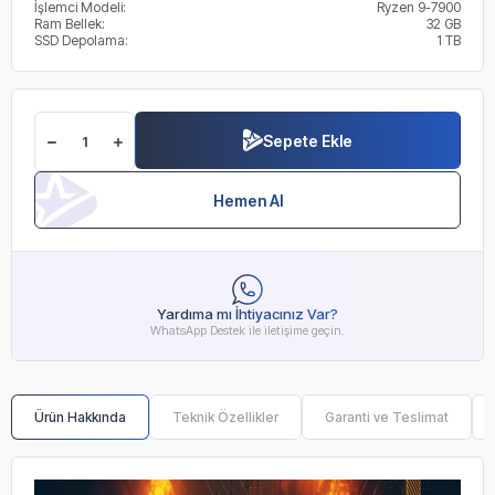
İşlemci Modeli:
Ryzen 9-7900
Ram Bellek:
32 GB
SSD Depolama:
1 TB
Sepete Ekle
Hemen Al
Yardıma mı İhtiyacınız Var?
WhatsApp Destek ile iletişime geçin.
Ürün Hakkında
Teknik Özellikler
Garanti ve Teslimat