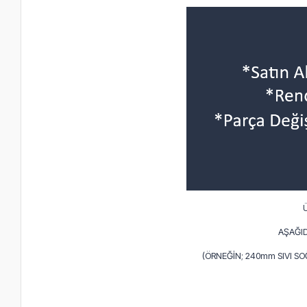
AŞAĞID
(ÖRNEĞİN; 240mm SIVI S