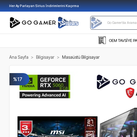
Her Ay Parlayan Sirius İndirimlerini Kaçırma
OEM TAVSİYE P
Ana Sayfa
Bilgisayar
Masaüstü Bilgisayar
%17