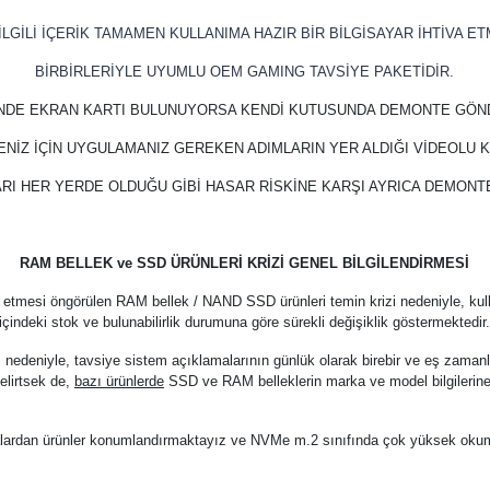
LGİLİ İÇERİK TAMAMEN KULLANIMA HAZIR BİR BİLGİSAYAR İHTİVA ET
BİRBİRLERİYLE UYUMLU OEM GAMING TAVSİYE PAKETİDİR.
İNDE EKRAN KARTI BULUNUYORSA KENDİ KUTUSUNDA DEMONTE GÖN
ENİZ İÇİN UYGULAMANIZ GEREKEN ADIMLARIN YER ALDIĞI VİDEOLU
RI HER YERDE OLDUĞU GİBİ HASAR RİSKİNE KARŞI AYRICA DEMON
RAM BELLEK ve SSD ÜRÜNLERİ KRİZİ GENEL BİLGİLENDİRMESİ
 etmesi öngörülen RAM bellek / NAND SSD ürünleri temin krizi nedeniyle, kul
içindeki stok ve bulunabilirlik durumuna göre sürekli değişiklik göstermektedir
z nedeniyle, tavsiye sistem açıklamalarının günlük olarak birebir ve eş zama
elirtsek de,
bazı ürünlerde
SSD ve RAM belleklerin marka ve model bilgilerine
arkalardan ürünler konumlandırmaktayız ve NVMe m.2 sınıfında çok yüksek oku