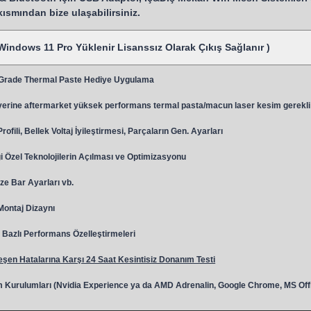
 kısmından bize ulaşabilirsiniz.
Windows 11 Pro Yüklenir Lisanssız Olarak Çıkış Sağlanır )
 Grade Thermal Paste Hediye Uygulama
y
erine aftermarket yüksek performans termal pasta/macun laser kesim gerekli
ili, Bellek Voltaj İyileştirmesi, Parçaların Gen. Ayarları
 Özel Teknolojilerin Açılması ve Optimizasyonu
ze Bar Ayarları vb.
 Montaj Dizaynı
Bazlı Performans Özelleştirmeleri
şen Hatalarına Karşı 24 Saat Kesintisiz Donanım Testi
 Kurulumları (Nvidia Experience ya da AMD Adrenalin, Google Chrome, MS Off