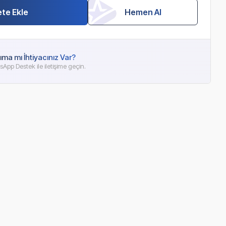
te Ekle
Hemen Al
ıma mı İhtiyacınız Var?
App Destek ile iletişime geçin.