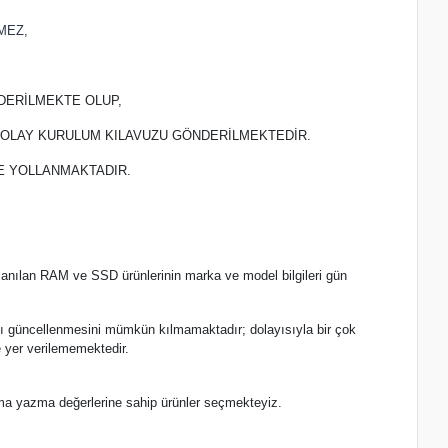
MEZ,
DERİLMEKTE OLUP,
 KOLAY KURULUM KILAVUZU GÖNDERİLMEKTEDİR.
TE YOLLANMAKTADIR.
lanılan RAM ve SSD ürünlerinin marka ve model bilgileri gün
.
nlı güncellenmesini mümkün kılmamaktadır; dolayısıyla bir çok
 yer verilememektedir.
ma yazma değerlerine sahip ürünler seçmekteyiz.