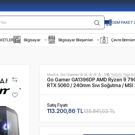
OEM PAKET S
AKETLER
Bilgisayar
Bilgisayar Bileşenleri
Çevre Birimleri
Marka:
Go Gamer
0/
0
Yorum Yap
Ür
Go Gamer GA1396DP AMD Ryzen 9 790
RTX 5060 / 240mm Sıvı Soğutma / MSI
Satış Fiyatı:
113.200,86 TL
135.841,03 TL