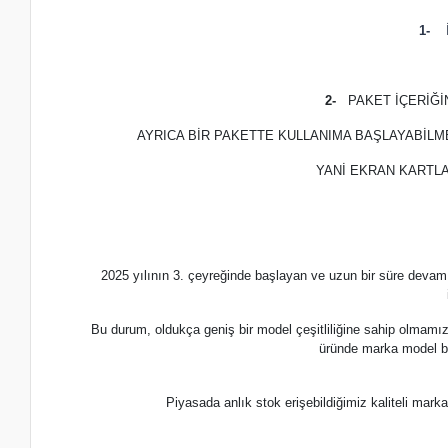
1-
İ
2-
PAKET İÇERİĞ
AYRICA BİR PAKETTE KULLANIMA BAŞLAYABİLM
YANİ EKRAN KARTLA
2025 yılının 3. çeyreğinde başlayan ve uzun bir süre devam
Bu durum, oldukça geniş bir model çeşitliliğine sahip olmamı
üründe marka model b
Piyasada anlık stok erişebildiğimiz kaliteli m