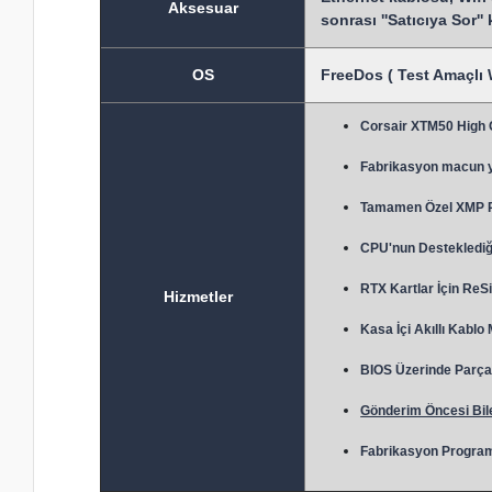
Aksesuar
sonrası ''Satıcıya Sor''
OS
FreeDos ( Test Amaçlı 
Corsair XTM50 High
Fabrikasyon macun 
Tamamen Özel XMP Prof
CPU'nun Desteklediği
RTX Kartlar İçin ReSi
Hizmetler
Kasa İçi Akıllı Kablo
BIOS Üzerinde Parça 
Gönderim Öncesi Bile
Fabrikasyon Program