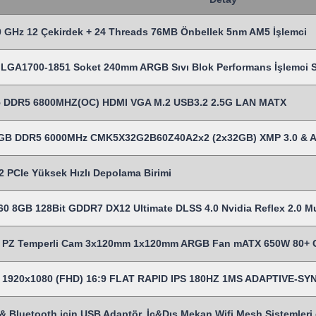
 GHz 12 Çekirdek + 24 Threads 76MB Önbellek 5nm AM5 İşlemci
LGA1700-1851 Soket 240mm ARGB Sıvı Blok Performans İşlemci Sı
 DDR5 6800MHZ(OC) HDMI VGA M.2 USB3.2 2.5G LAN MATX
4 GB DDR5 6000MHz CMK5X32G2B60Z40A2x2 (2x32GB) XMP 3.0 & 
 PCIe Yüksek Hızlı Depolama Birimi
0 8GB 128Bit GDDR7 DX12 Ultimate DLSS 4.0 Nvidia Reflex 2.0 Mul
Z Temperli Cam 3x120mm 1x120mm ARGB Fan mATX 650W 80+ Cert
es 1920x1080 (FHD) 16:9 FLAT RAPID IPS 180HZ 1MS ADAPTIVE-
& Bluetooth için USB Adaptör, İç&Dış Mekan Wifi Mesh Sistemleri gi