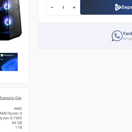
Sepe
Yard
Whats
Tümünü Gör
AMD
AMD Ryzen 9
Ryzen 9-7900
64 GB
1 TB