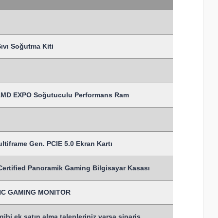
vı Soğutma Kiti
AMD EXPO Soğutuculu Performans Ram
tiframe Gen. PCIE 5.0 Ekran Kartı
ified Panoramik Gaming Bilgisayar Kasası
SYNC GAMING MONITOR
bi ek satın alma talepleriniz varsa sipariş