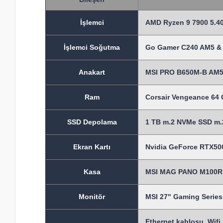
İşlem
ci
AMD Ryzen 9 7900 5.40
İşlemci Soğutma
Go Gamer C240 AM5 & 
Anakart
MSI PRO B650M-B AM5
Ram
Corsair Vengeance 6
SSD Depolama
1 TB m.2 NVMe SSD m.2
Ekran Kartı
Nvidia GeForce RTX506
Kasa
MSI MAG PANO M100R P
Monitör
MSI 27" Gaming Seri
Ethernet kablosu, Wifi 