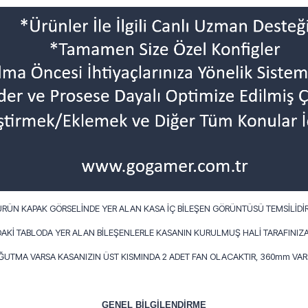
ÜRÜN KAPAK GÖRSELİNDE YER ALAN KASA İÇ BİLEŞEN GÖRÜNTÜSÜ TEMSİLİDİR
AKİ TABLODA YER ALAN BİLEŞENLERLE KASANIN KURULMUŞ HALİ TARAFINIZA
OĞUTMA VARSA KASANIZIN ÜST KISMINDA 2 ADET FAN OLACAKTIR, 360mm VARS
GENEL BİLGİLENDİRME