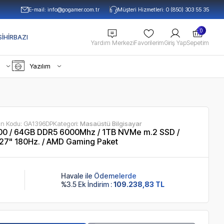
E-mail:
info@gogamer.com.tr
Müşteri Hizmetleri: 0 (850) 303 55 35
0
IHIRBAZI
Yardım Merkezi
Favorilerim
Giriş Yap
Sepetim
Yazılım
ün Kodu:
GA1396DP
Kategori:
Masaüstü Bilgisayar
0 / 64GB DDR5 6000Mhz / 1TB NVMe m.2 SSD /
 27" 180Hz. / AMD Gaming Paket
Havale ile Ödemelerde
%3.5 Ek İndirim :
109.238,83 TL