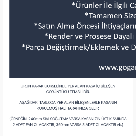
ÜRÜN KAPAK GÖRSELİNDE YER ALAN KASA İÇ BİLEŞEN
GÖRÜNTÜSÜ TEMSİLİDİR.
AŞAĞIDAKİ TABLODA YER ALAN BİLEŞENLERLE KASANIN
KURULMUŞ HALİ TARAFINIZA GELİR.
(ÖRNEĞİN; 240mm SIVI SOĞUTMA VARSA KASANIZIN ÜST KISMINDA
2 ADET FAN OLACAKTIR, 360mm VARSA 3 ADET OLACAKTIR vb.)