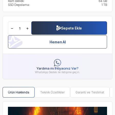
Ram Bellek:
64 GB
SSD Depolama:
1 TB
Sepete Ekle
Hemen Al
Yardıma mı İhtiyacınız Var?
WhatsApp Destek ile iletişime geçin.
Ürün Hakkında
Teknik Özellikler
Garanti ve Teslimat