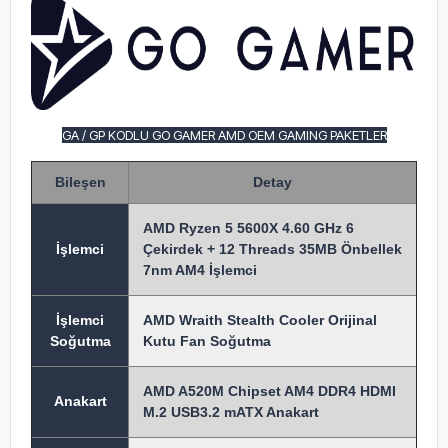
GA / GP KODLU GO GAMER AMD OEM GAMING PAKETLER
Bileşen
Detay
AMD Ryzen 5 5600X 4.60 GHz 6
İşlem
ci
Çekirdek + 12 Threads 35MB Önbellek
7nm AM4 İşlemci
İşlemci
AMD Wraith Stealth Cooler Orijinal
Soğutma
Kutu Fan Soğutma
AMD A520M Chipset AM4 DDR4 HDMI
Anakart
M.2 USB3.2 mATX Anakart