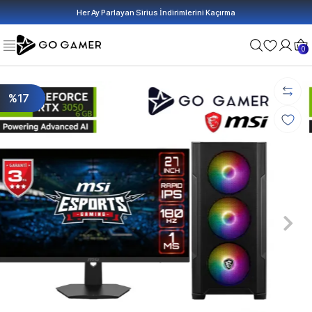
Her Ay Parlayan Sirius İndirimlerini Kaçırma
0
%17