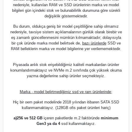
nedeniyle, kullanılan RAM ve SSD ürünlerinin marka ve model
bilgileri gün içindeki stok ve bulunabilirlik durumuna göre sürekli
değişiklik göstermektedir.
Bu durum, oldukça geniş bir model çeşitliliğine sahip olmamız
nedeniyle, tavsiye sistem açıklamalarının günlük olarak birebir ve
eş zamanlı güncellenmesini mümkün kılmamaktadır; dolayısıyla
bir çok üründe marka model belirtsek de,
bazı ürünlerde
SSD ve
RAM belleklerin marka ve model bilgilerine yer verilememektedir.
Piyasada anlık stok erişebildiğimiz kaliteli markalardan ürünler
konumlandırmaktayız ve NVMe m.2 sınıfında çok yüksek okuma
yazma değerlerine sahip ürünler seçmekteyiz.
Marka - model belirtmediğimiz ssd ve ram ürünlerinde;
Hiç bir oem paket modelinde 2018 yılından itibaren SATA SSD
kullanmamaktayız. (128GB ofis paket ürünleri hariç)
a)
256 ve 512 GB
içeren paketlerde m.2 faktöründe
minimum
Gen3 ya da 4
ssd kullanmaktayız.