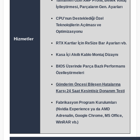
Tamamen Özel XMP Profili, Bellek Voltaj
İyileştirmesi, Parçaların Gen. Ayarları
CPU'nun Desteklediği Özel
Teknolojilerin Açılması ve
Optimizasyonu
Hizmetler
RTX Kartlar İçin ReSize Bar Ayarları vb.
Kasa İçi Akıllı Kablo Montaj Dizaynı
BIOS Üzerinde Parça Bazlı Performans
Özelleştirmeleri
Gönderim Öncesi Bileşen Hatalarına
Karşı 24 Saat Kesintisiz Donanım Testi
Fabrikasyon Program Kurulumları
(Nvidia Experience ya da AMD
Adrenalin, Google Chrome, MS Office,
WinRAR vb.)