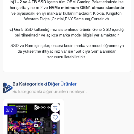
b)
1 - 2 ve 4 TB SSD
içeren tüm OEM Gaming Paketlerimizde ise
her şartta yine m.2 ve
NVMe minimum GEN4 olması standarttır
ve piyasadaki en iyi markalar kullanılmaktadır; Kioxia, Kingston,
Western Digital,Crucial,PNY,Samsung,Corsair vb.
c)
Gen5 SSD kullandığımız sistemlerde ürünün Gen5 SSD içerdiği
belirtilmektedir ve açıkça marka model bilgisi yer almaktadır.
SSD ve Ram için çıkış öncesi kesin marka ve model öğrenme ya
da yükseltme ihtiyacınız var ise ''Satıcıya Sor'' alanından
sorunuzu iletebilirsiniz.
Bu Kategorideki Diğer Ürünler
Bu kategorideki diğer ürünleri inceleyin.
%17