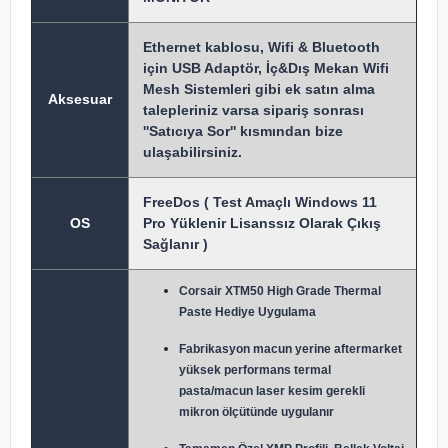
Ethernet kablosu, Wifi & Bluetooth
için USB Adaptör, İç&Dış Mekan Wifi
Mesh Sistemleri gibi ek satın alma
Aksesuar
talepleriniz varsa sipariş sonrası
''Satıcıya Sor'' kısmından bize
ulaşabilirsiniz.
FreeDos ( Test Amaçlı Windows 11
OS
Pro Yüklenir Lisanssız Olarak Çıkış
Sağlanır )
Corsair XTM50 High Grade Thermal
Paste Hediye Uygulama
Fabrikasyon macun y
erine aftermarket
yüksek performans termal
pasta/macun laser kesim gerekli
mikron ölçütünde uygulanır