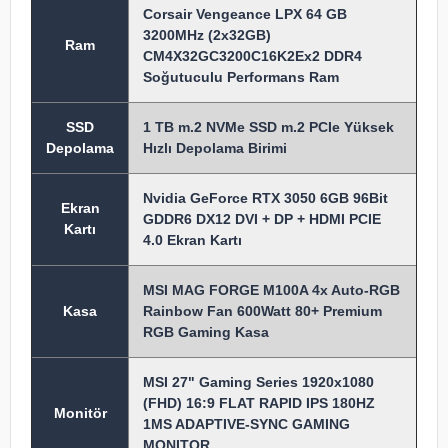
Corsair Vengeance LPX 64 GB
3200MHz (2x32GB)
Ram
CM4X32GC3200C16K2Ex2 DDR4
Soğutuculu Performans Ram
SSD
1 TB m.2 NVMe SSD m.2 PCIe Yüksek
Depolama
Hızlı Depolama Birimi
Nvidia GeForce RTX 3050 6GB 96Bit
Ekran
GDDR6 DX12 DVI + DP + HDMI PCIE
Kartı
4.0 Ekran Kartı
MSI MAG FORGE M100A 4x Auto-RGB
Kasa
Rainbow Fan 600Watt 80+ Premium
RGB Gaming Kasa
MSI 27" Gaming Series 1920x1080
(FHD) 16:9 FLAT RAPID IPS 180HZ
Monitör
1MS ADAPTIVE-SYNC GAMING
MONITOR