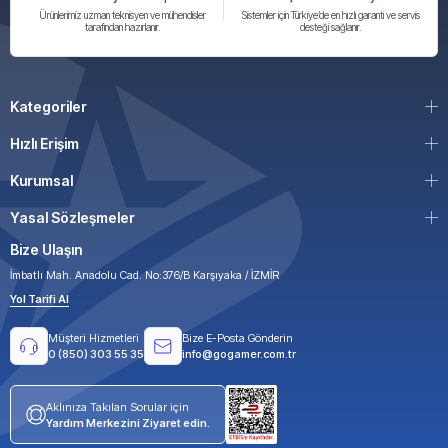
Ürünlerimiz uzman teknisyen ve mühendisler
Sistemler için Türkiye’de en hızlı garanti ve servis
tarafından hazırlanır.
desteği sağlanır.
Kategoriler
Hızlı Erişim
Kurumsal
Yasal Sözleşmeler
Bize Ulaşın
İmbatlı Mah. Anadolu Cad. No:376/B Karşıyaka / İZMİR
Yol Tarifi Al
Müşteri Hizmetleri
Bize E-Posta Gönderin
0 (850) 303 55 35
info@gogamer.com.tr
Aklınıza Takılan Sorular için
Yardım Merkezini Ziyaret edin.