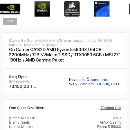
2 / 3
Marka:
Go Gamer
Ürün Kodu:
GA132DR
0/
0
Yorum Yap
Kategori:
Masaüstü Bilgisayar
Go Gamer GA132D AMD Ryzen 5 5600X / 64GB
3200MHz / 1TB NVMe m.2 SSD / RTX3050 6GB / MSI 27"
180Hz. / AMD Gaming Paket
Satış Fiyatı:
Havale ile Ödemelerde
87.780,00 TL
%3.5 Ek İndirim :
70.589,75 TL
73.150,00 TL
Öne Çıkan Özellikler:
Tümünü Gör
İşlemci Markası:
AMD
İşlemci Sınıfı:
AMD Ryzen 5
İşlemci Modeli:
Ryzen 5-5600X