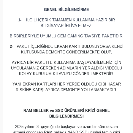
GENEL BİLGİLENDİRME
1-
İLGİLİ İÇERİK TAMAMEN KULLANIMA HAZIR BİR
BİLGİSAYAR İHTİVA ETMEZ,
BİRBİRLERİYLE UYUMLU OEM GAMING TAVSİYE PAKETİDİR.
2-
PAKET İÇERİĞİNDE EKRAN KARTI BULUNUYORSA KENDİ
KUTUSUNDA DEMONTE GÖNDERİLMEKTE OLUP,
AYRICA BİR PAKETTE KULLANIMA BAŞLAYABİLMENİZ İÇİN
UYGULAMANIZ GEREKEN ADIMLARIN YER ALDIĞI VİDEOLU
KOLAY KURULUM KILAVUZU GÖNDERİLMEKTEDİR.
YANİ EKRAN KARTLARI HER YERDE OLDUĞU GİBİ HASAR
RİSKİNE KARŞI AYRICA DEMONTE YOLLANMAKTADIR.
RAM BELLEK ve SSD ÜRÜNLERİ KRİZİ GENEL
BİLGİLENDİRMESİ
2025 yılının 3. çeyreğinde başlayan ve uzun bir süre devam
etmesi öngörülen RAM bellek / NAND SSD ürünleri temin krizi