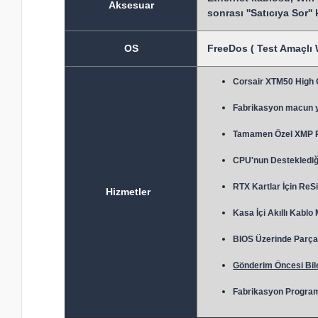
Aksesuar
sonrası ''Satıcıya Sor''
OS
FreeDos ( Test Amaçlı 
Corsair XTM50 High
Fabrikasyon macun 
Tamamen Özel XMP Prof
CPU'nun Desteklediği
RTX Kartlar İçin ReSi
Hizmetler
Kasa İçi Akıllı Kablo
BIOS Üzerinde Parça 
Gönderim Öncesi Bile
Fabrikasyon Program