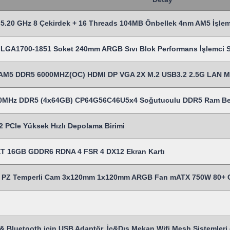
5.20 GHz 8 Çekirdek + 16 Threads 104MB Önbellek 4nm AM5 İşlem
LGA1700-1851 Soket 240mm ARGB Sıvı Blok Performans İşlemci Sı
AM5 DDR5 6000MHZ(OC) HDMI DP VGA 2X M.2 USB3.2 2.5G LAN 
00MHz DDR5 (4x64GB) CP64G56C46U5x4 Soğutuculu DDR5 Ram Be
 PCIe Yüksek Hızlı Depolama Birimi
T 16GB GDDR6 RDNA 4 FSR 4 DX12 Ekran Kartı
Z Temperli Cam 3x120mm 1x120mm ARGB Fan mATX 750W 80+ Cert
& Bluetooth için USB Adaptör, İç&Dış Mekan Wifi Mesh Sistemleri gi