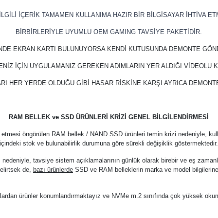
LGİLİ İÇERİK TAMAMEN KULLANIMA HAZIR BİR BİLGİSAYAR İHTİVA ET
BİRBİRLERİYLE UYUMLU OEM GAMING TAVSİYE PAKETİDİR.
İNDE EKRAN KARTI BULUNUYORSA KENDİ KUTUSUNDA DEMONTE GÖN
ENİZ İÇİN UYGULAMANIZ GEREKEN ADIMLARIN YER ALDIĞI VİDEOLU
RI HER YERDE OLDUĞU GİBİ HASAR RİSKİNE KARŞI AYRICA DEMON
RAM BELLEK ve SSD ÜRÜNLERİ KRİZİ GENEL BİLGİLENDİRMESİ
 etmesi öngörülen RAM bellek / NAND SSD ürünleri temin krizi nedeniyle, kul
içindeki stok ve bulunabilirlik durumuna göre sürekli değişiklik göstermektedir
z nedeniyle, tavsiye sistem açıklamalarının günlük olarak birebir ve eş zama
elirtsek de,
bazı ürünlerde
SSD ve RAM belleklerin marka ve model bilgilerine
arkalardan ürünler konumlandırmaktayız ve NVMe m.2 sınıfında çok yüksek oku