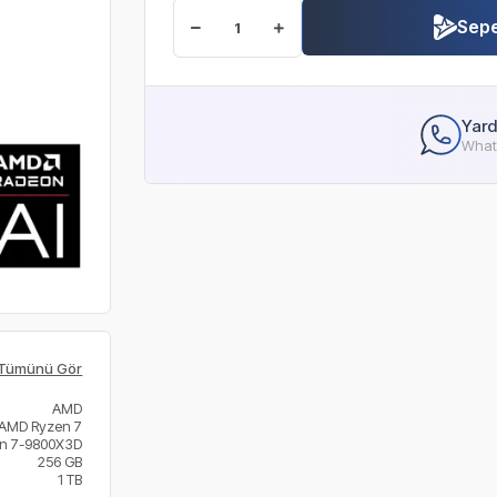
Sepe
Yard
Whats
Tümünü Gör
AMD
AMD Ryzen 7
n 7-9800X3D
256 GB
1 TB