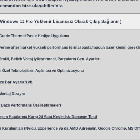
 kısmından bize ulaşabilirsiniz.
Windows 11 Pro Yüklenir Lisanssız Olarak Çıkış Sağlanır )
 Grade Thermal Paste Hediye Uygulama
y
erine aftermarket yüksek performans termal pasta/macun laser kesim gerekli
ili, Bellek Voltaj İyileştirmesi, Parçaların Gen. Ayarları
 Özel Teknolojilerin Açılması ve Optimizasyonu
ze Bar Ayarları vb.
 Montaj Dizaynı
Bazlı Performans Özelleştirmeleri
şen Hatalarına Karşı 24 Saat Kesintisiz Donanım Testi
 Kurulumları (Nvidia Experience ya da AMD Adrenalin, Google Chrome, MS Off