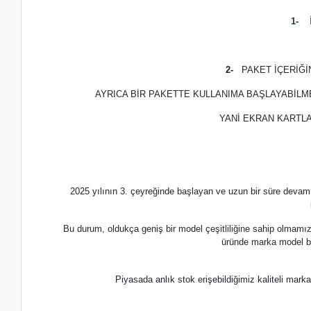
1-
İ
2-
PAKET İÇERİĞ
AYRICA BİR PAKETTE KULLANIMA BAŞLAYABİLM
YANİ EKRAN KARTLA
2025 yılının 3. çeyreğinde başlayan ve uzun bir süre devam
Bu durum, oldukça geniş bir model çeşitliliğine sahip olmamı
üründe marka model b
Piyasada anlık stok erişebildiğimiz kaliteli m