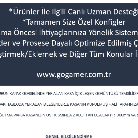
ÜRÜN KAPAK GÖRSELİNDE YER ALAN KASA İÇ BİLEŞEN GÖRÜNTÜSÜ TEMSİLİDİR
AKİ TABLODA YER ALAN BİLEŞENLERLE KASANIN KURULMUŞ HALİ TARAFINIZA
OĞUTMA VARSA KASANIZIN ÜST KISMINDA 2 ADET FAN OLACAKTIR, 360mm VARS
GENEL BİLGİLENDİRME