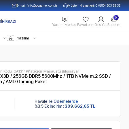
E-mail:
info@gogamer.com.tr
Müşteri Hizmetleri: 0 (850) 303 55 35
0
IHIRBAZI
Yardım Merkezi
Favorilerim
Giriş Yap
Sepetim
Yazılım
ün Kodu:
GA1314P
Kategori:
Masaüstü Bilgisayar
X3D / 256GB DDR5 5600Mhz / 1TB NVMe m.2 SSD /
a / AMD Gaming Paket
Havale ile Ödemelerde
%3.5 Ek İndirim :
309.662,65 TL