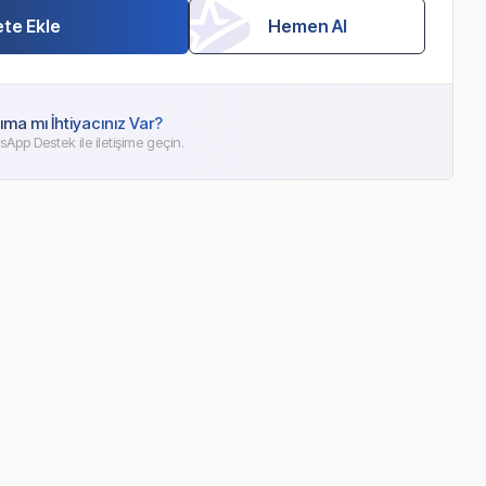
te Ekle
Hemen Al
ıma mı İhtiyacınız Var?
App Destek ile iletişime geçin.