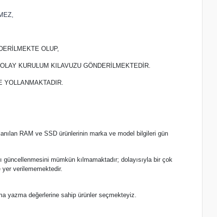
MEZ,
DERİLMEKTE OLUP,
 KOLAY KURULUM KILAVUZU GÖNDERİLMEKTEDİR.
TE YOLLANMAKTADIR.
lanılan RAM ve SSD ürünlerinin marka ve model bilgileri gün
.
nlı güncellenmesini mümkün kılmamaktadır; dolayısıyla bir çok
 yer verilememektedir.
ma yazma değerlerine sahip ürünler seçmekteyiz.