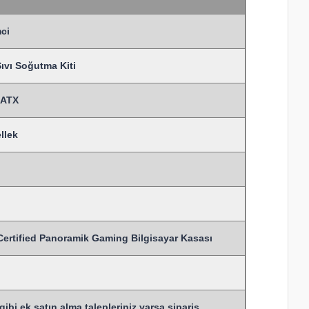
ci
vı Soğutma Kiti
MATX
llek
ified Panoramik Gaming Bilgisayar Kasası
bi ek satın alma talepleriniz varsa sipariş