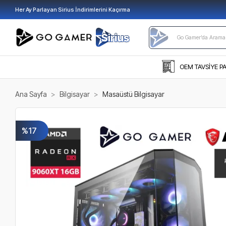
Her Ay Parlayan Sirius İndirimlerini Kaçırma
OEM TAVSİYE P
Ana Sayfa
Bilgisayar
Masaüstü Bilgisayar
%17