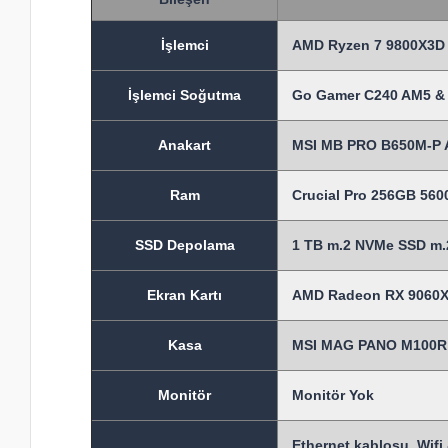
İşlem
ci
AMD Ryzen 7 9800X3D 
İşlemci Soğutma
Go Gamer C240 AM5 & 
Anakart
MSI MB PRO B650M-P 
Ram
Crucial Pro 256GB 56
SSD Depolama
1 TB m.2 NVMe SSD m.2
Ekran Kartı
AMD Radeon RX 9060X
Kasa
MSI MAG PANO M100R P
Monitör
Monitör Yok
Ethernet kablosu, Wifi 