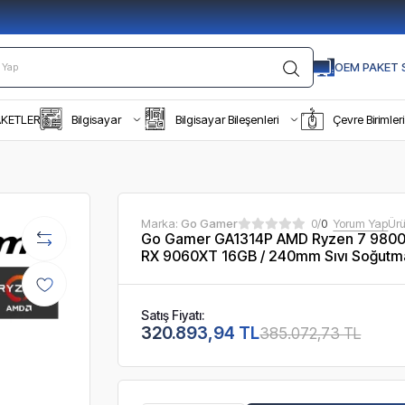
OEM PAKET S
AKETLER
Bilgisayar
Bilgisayar Bileşenleri
Çevre Birimleri
Marka:
Go Gamer
0/
0
Yorum Yap
Ür
Go Gamer GA1314P AMD Ryzen 7 9800
RX 9060XT 16GB / 240mm Sıvı Soğutm
Satış Fiyatı:
320.893,94 TL
385.072,73 TL