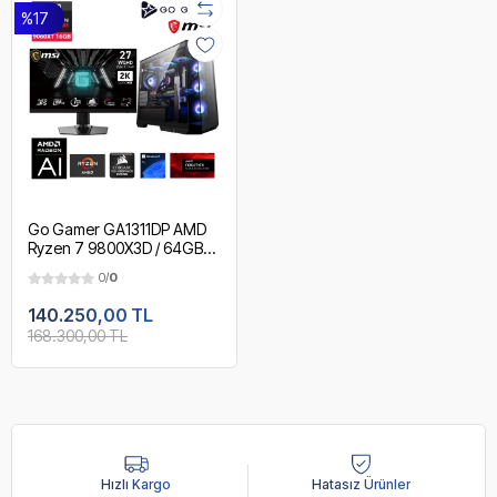
%17
Go Gamer GA1311DP AMD
Ryzen 7 9800X3D / 64GB
DDR5 5200MHz / 2TB
0/
0
NVMe m.2 SSD / RX 9060XT
16GB / 240mm Sıvı Soğutma
140.250,00 TL
/ MSI 27" 2K 180Hz. / AMD
168.300,00 TL
Gaming Paket
Hızlı Kargo
Hatasız Ürünler