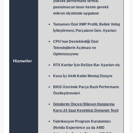
yüksek performans termal
pasta/macun laser kesim gerekli
mikron ölçütünde uygulanır
Tamamen Özel XMP Profili, Bellek Voltaj
İyileştirmesi, Parçaların Gen. Ayarları
CPU'nun Desteklediği Özel
Teknolojilerin Açılması ve
Optimizasyonu
Hizmetler
RTX Kartlar İçin ReSize Bar Ayarları vb.
Kasa İçi Akıllı Kablo Montaj Dizaynı
BIOS Üzerinde Parça Bazlı Performans
Özelleştirmeleri
Gönderim Öncesi Bileşen Hatalarına
Karşı 24 Saat Kesintisiz Donanım Testi
Fabrikasyon Program Kurulumları
(Nvidia Experience ya da AMD