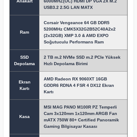
Anakart
6000MHZ(OC) HDMI DP VGA 2X M.2
USB3.2 2.5G LAN MATX
Corsair Vengeance 64 GB DDR5
5200MHz CMK5X32G2B52C40A2x2
Ram
(2x32GB) XMP 3.0 & AMD EXPO
Soğutuculu Performans Ram
SSD
2 TB m.2 NVMe SSD m.2 PCIe Yüksek
Depolama
Hızlı Depolama Birimi
AMD Radeon RX 9060XT 16GB
Ekran
GDDR6 RDNA 4 FSR 4 DX12 Ekran
Kartı
Kartı
MSI MAG PANO M100R PZ Temperli
Cam 3x120mm 1x120mm ARGB Fan
Kasa
mATX 750W 80+ Certified Panoramik
Gaming Bilgisayar Kasası