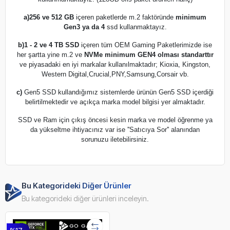
a)
256 ve 512 GB
içeren paketlerde m.2 faktöründe
minimum
Gen3 ya da 4
ssd kullanmaktayız.
b)
1 - 2 ve 4 TB SSD
içeren tüm OEM Gaming Paketlerimizde ise
her şartta yine m.2 ve
NVMe minimum GEN4 olması standarttır
ve piyasadaki en iyi markalar kullanılmaktadır; Kioxia, Kingston,
Western Digital,Crucial,PNY,Samsung,Corsair vb.
c)
Gen5 SSD kullandığımız sistemlerde ürünün Gen5 SSD içerdiği
belirtilmektedir ve açıkça marka model bilgisi yer almaktadır.
SSD ve Ram için çıkış öncesi kesin marka ve model öğrenme ya
da yükseltme ihtiyacınız var ise ''Satıcıya Sor'' alanından
sorunuzu iletebilirsiniz.
Bu Kategorideki Diğer Ürünler
Bu kategorideki diğer ürünleri inceleyin.