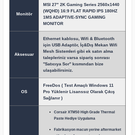
MSI 27" 2K Gaming Series 2560x1440
(WQHD) 16:9 FLAT RAPID IPS 180HZ
Monitör
1MS ADAPTIVE-SYNC GAMING
MONITOR
Ethernet kablosu, Wifi & Bluetooth
için USB Adaptör, İç&Dış Mekan Wifi
Mesh Sistemleri gibi ek satın alma
Aksesuar
talepleriniz varsa sipariş sonrası
''Satıcıya Sor'' kısmından bize
ulaşabilirsiniz.
FreeDos ( Test Amaçlı Windows 11
OS
Pro Yüklenir Lisanssız Olarak Çıkış
Sağlanır )
Corsair XTM50 High Grade Thermal
Paste Hediye Uygulama
Fabrikasyon macun y
erine aftermarket