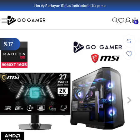
Her Ay Parlayan Sirius İndirimlerini Kaçırma
0
%17