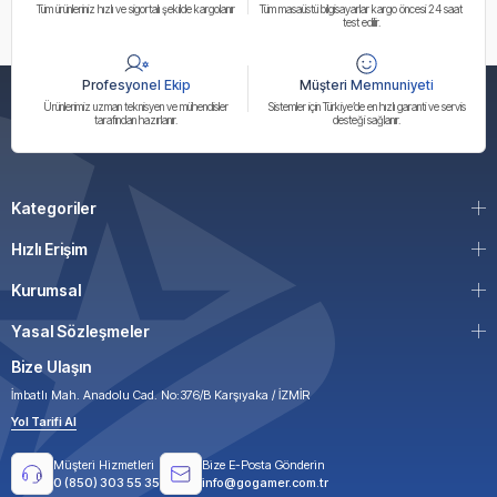
Tüm ürünleriniz hızlı ve sigortalı şekilde kargolanır
Tüm masaüstü bilgisayarlar kargo öncesi 24 saat
test edilir.
Profesyonel Ekip
Müşteri Memnuniyeti
Ürünlerimiz uzman teknisyen ve mühendisler
Sistemler için Türkiye’de en hızlı garanti ve servis
tarafından hazırlanır.
desteği sağlanır.
Kategoriler
Hızlı Erişim
Kurumsal
Yasal Sözleşmeler
Bize Ulaşın
İmbatlı Mah. Anadolu Cad. No:376/B Karşıyaka / İZMİR
Yol Tarifi Al
Müşteri Hizmetleri
Bize E-Posta Gönderin
0 (850) 303 55 35
info@gogamer.com.tr