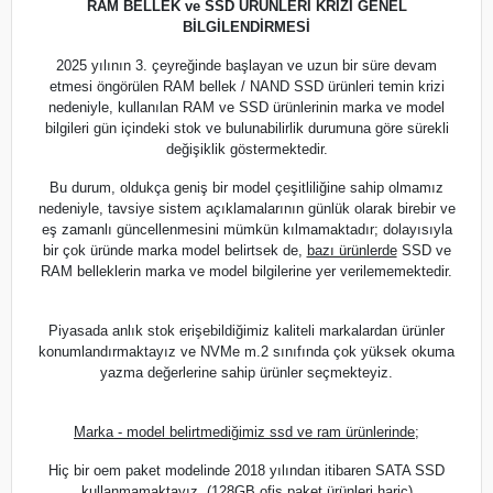
RAM BELLEK ve SSD ÜRÜNLERİ KRİZİ GENEL
BİLGİLENDİRMESİ
2025 yılının 3. çeyreğinde başlayan ve uzun bir süre devam
etmesi öngörülen RAM bellek / NAND SSD ürünleri temin krizi
nedeniyle, kullanılan RAM ve SSD ürünlerinin marka ve model
bilgileri gün içindeki stok ve bulunabilirlik durumuna göre sürekli
değişiklik göstermektedir.
Bu durum, oldukça geniş bir model çeşitliliğine sahip olmamız
nedeniyle, tavsiye sistem açıklamalarının günlük olarak birebir ve
eş zamanlı güncellenmesini mümkün kılmamaktadır; dolayısıyla
bir çok üründe marka model belirtsek de,
bazı ürünlerde
SSD ve
RAM belleklerin marka ve model bilgilerine yer verilememektedir.
Piyasada anlık stok erişebildiğimiz kaliteli markalardan ürünler
konumlandırmaktayız ve NVMe m.2 sınıfında çok yüksek okuma
yazma değerlerine sahip ürünler seçmekteyiz.
Marka - model belirtmediğimiz ssd ve ram ürünlerinde;
Hiç bir oem paket modelinde 2018 yılından itibaren SATA SSD
kullanmamaktayız. (128GB ofis paket ürünleri hariç)