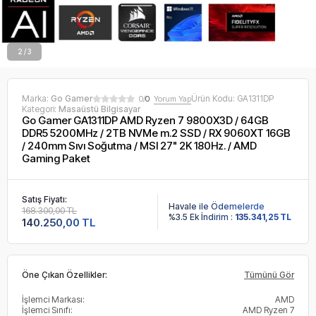
2 / 3
Marka:
Go Gamer
Ürün Kodu:
GA1311DP
0/
0
Yorum Yap
Kategori:
Masaüstü Bilgisayar
Go Gamer GA1311DP AMD Ryzen 7 9800X3D / 64GB
DDR5 5200MHz / 2TB NVMe m.2 SSD / RX 9060XT 16GB
/ 240mm Sıvı Soğutma / MSI 27" 2K 180Hz. / AMD
Gaming Paket
Satış Fiyatı:
Havale ile Ödemelerde
168.300,00 TL
%3.5 Ek İndirim :
135.341,25 TL
140.250,00 TL
Öne Çıkan Özellikler:
Tümünü Gör
İşlemci Markası:
AMD
İşlemci Sınıfı:
AMD Ryzen 7