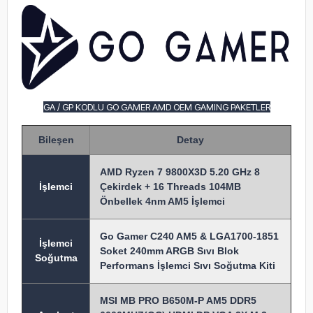
GA / GP KODLU GO GAMER AMD OEM GAMING PAKETLER
Bileşen
Detay
AMD Ryzen 7 9800X3D 5.20 GHz 8
İşlem
ci
Çekirdek + 16 Threads 104MB
Önbellek 4nm AM5 İşlemci
Go Gamer C240 AM5 & LGA1700-1851
İşlemci
Soket 240mm ARGB Sıvı Blok
Soğutma
Performans İşlemci Sıvı Soğutma Kiti
MSI MB PRO B650M-P AM5 DDR5