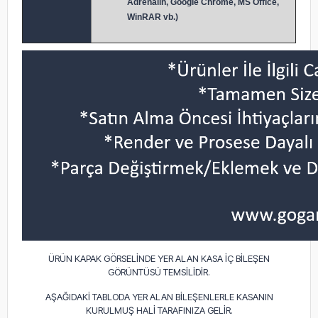
Adrenalin, Google Chrome, MS Office,
WinRAR vb.)
ÜRÜN KAPAK GÖRSELİNDE YER ALAN KASA İÇ BİLEŞEN
GÖRÜNTÜSÜ TEMSİLİDİR.
AŞAĞIDAKİ TABLODA YER ALAN BİLEŞENLERLE KASANIN
KURULMUŞ HALİ TARAFINIZA GELİR.