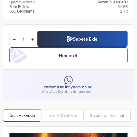
İşlemci Modeli:
Ryzen 7-9800X3D
Ram Bellek:
64 GB
SSD Depolama:
2 TB
Sepete Ekle
Hemen Al
Yardıma mı İhtiyacınız Var?
WhatsApp Destek ile iletişime geçin.
Ürün Hakkında
Teknik Özellikler
Garanti ve Teslimat