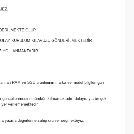
MEZ,
DERİLMEKTE OLUP,
 KOLAY KURULUM KILAVUZU GÖNDERİLMEKTEDİR.
TE YOLLANMAKTADIR.
lanılan RAM ve SSD ürünlerinin marka ve model bilgileri gün
.
nlı güncellenmesini mümkün kılmamaktadır; dolayısıyla bir çok
 yer verilememektedir.
ma yazma değerlerine sahip ürünler seçmekteyiz.