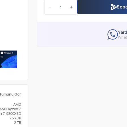
Sepe
Yard
Whats
Tümünü Gör
AMD
AMD Ryzen 7
n 7-9800X3D
256 GB
2 TB