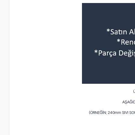
AŞAĞID
(ÖRNEĞİN; 240mm SIVI S