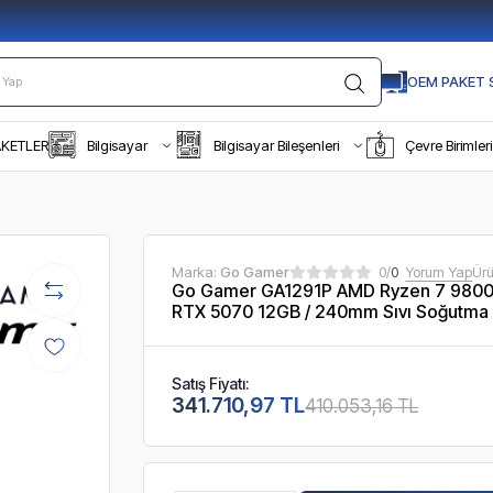
OEM PAKET S
AKETLER
Bilgisayar
Bilgisayar Bileşenleri
Çevre Birimleri
Marka:
Go Gamer
0/
0
Yorum Yap
Ür
Go Gamer GA1291P AMD Ryzen 7 9800
RTX 5070 12GB / 240mm Sıvı Soğutma
Satış Fiyatı:
341.710,97 TL
410.053,16 TL