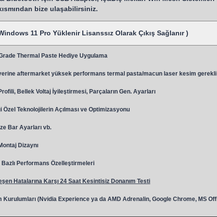
 kısmından bize ulaşabilirsiniz.
Windows 11 Pro Yüklenir Lisanssız Olarak Çıkış Sağlanır )
 Grade Thermal Paste Hediye Uygulama
y
erine aftermarket yüksek performans termal pasta/macun laser kesim gerekli
ili, Bellek Voltaj İyileştirmesi, Parçaların Gen. Ayarları
 Özel Teknolojilerin Açılması ve Optimizasyonu
ze Bar Ayarları vb.
 Montaj Dizaynı
Bazlı Performans Özelleştirmeleri
şen Hatalarına Karşı 24 Saat Kesintisiz Donanım Testi
 Kurulumları (Nvidia Experience ya da AMD Adrenalin, Google Chrome, MS Off