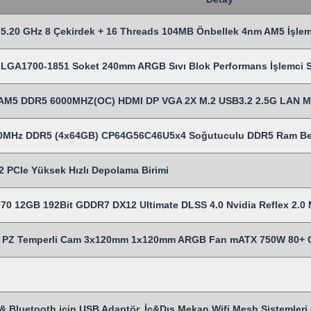
5.20 GHz 8 Çekirdek + 16 Threads 104MB Önbellek 4nm AM5 İşlem
LGA1700-1851 Soket 240mm ARGB Sıvı Blok Performans İşlemci Sı
AM5 DDR5 6000MHZ(OC) HDMI DP VGA 2X M.2 USB3.2 2.5G LAN 
00MHz DDR5 (4x64GB) CP64G56C46U5x4 Soğutuculu DDR5 Ram Be
 PCIe Yüksek Hızlı Depolama Birimi
70 12GB 192Bit GDDR7 DX12 Ultimate DLSS 4.0 Nvidia Reflex 2.0 M
Z Temperli Cam 3x120mm 1x120mm ARGB Fan mATX 750W 80+ Cert
& Bluetooth için USB Adaptör, İç&Dış Mekan Wifi Mesh Sistemleri gi