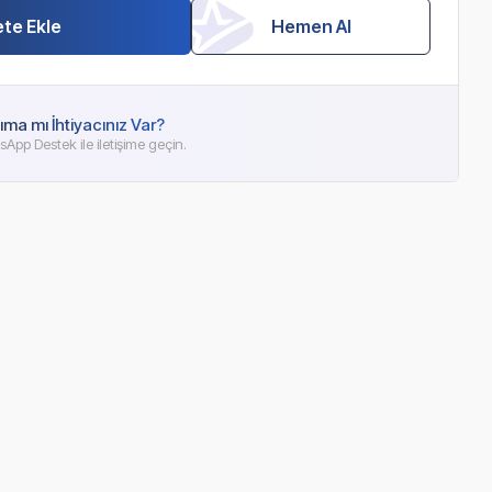
te Ekle
Hemen Al
ıma mı İhtiyacınız Var?
App Destek ile iletişime geçin.