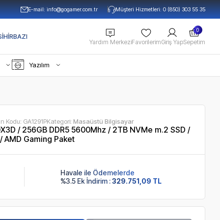
E-mail:
info@gogamer.com.tr
Müşteri Hizmetleri: 0 (850) 303 55 35
0
IHIRBAZI
Yardım Merkezi
Favorilerim
Giriş Yap
Sepetim
Yazılım
ün Kodu:
GA1291P
Kategori:
Masaüstü Bilgisayar
X3D / 256GB DDR5 5600Mhz / 2TB NVMe m.2 SSD /
 / AMD Gaming Paket
Havale ile Ödemelerde
%3.5 Ek İndirim :
329.751,09 TL