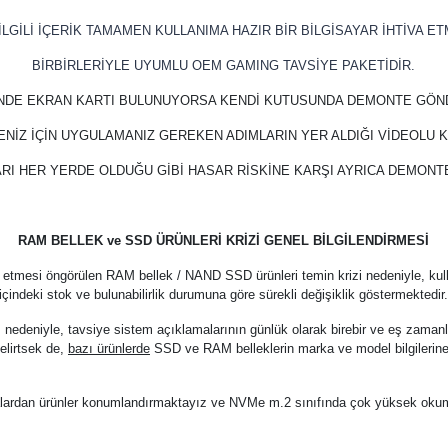
LGİLİ İÇERİK TAMAMEN KULLANIMA HAZIR BİR BİLGİSAYAR İHTİVA ET
BİRBİRLERİYLE UYUMLU OEM GAMING TAVSİYE PAKETİDİR.
İNDE EKRAN KARTI BULUNUYORSA KENDİ KUTUSUNDA DEMONTE GÖN
ENİZ İÇİN UYGULAMANIZ GEREKEN ADIMLARIN YER ALDIĞI VİDEOLU
RI HER YERDE OLDUĞU GİBİ HASAR RİSKİNE KARŞI AYRICA DEMON
RAM BELLEK ve SSD ÜRÜNLERİ KRİZİ GENEL BİLGİLENDİRMESİ
 etmesi öngörülen RAM bellek / NAND SSD ürünleri temin krizi nedeniyle, kul
içindeki stok ve bulunabilirlik durumuna göre sürekli değişiklik göstermektedir
z nedeniyle, tavsiye sistem açıklamalarının günlük olarak birebir ve eş zama
elirtsek de,
bazı ürünlerde
SSD ve RAM belleklerin marka ve model bilgilerine
arkalardan ürünler konumlandırmaktayız ve NVMe m.2 sınıfında çok yüksek oku