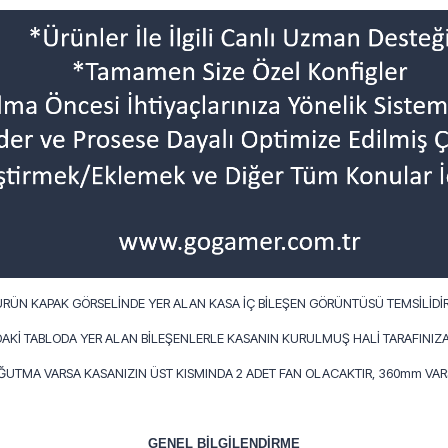
ÜRÜN KAPAK GÖRSELİNDE YER ALAN KASA İÇ BİLEŞEN GÖRÜNTÜSÜ TEMSİLİDİR
AKİ TABLODA YER ALAN BİLEŞENLERLE KASANIN KURULMUŞ HALİ TARAFINIZA
OĞUTMA VARSA KASANIZIN ÜST KISMINDA 2 ADET FAN OLACAKTIR, 360mm VARS
GENEL BİLGİLENDİRME