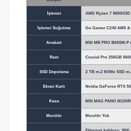
İşlem
ci
AMD Ryzen 7 9800X3D 
İşlemci Soğutma
Go Gamer C240 AM5 & 
Anakart
MSI MB PRO B650M-P 
Ram
Crucial Pro 256GB 56
SSD Depolama
2 TB m.2 NVMe SSD m.2
Ekran Kartı
Nvidia GeForce RTX 50
Kasa
MSI MAG PANO M100R P
Monitör
Monitör Yok
Ethernet kablosu, Wifi 