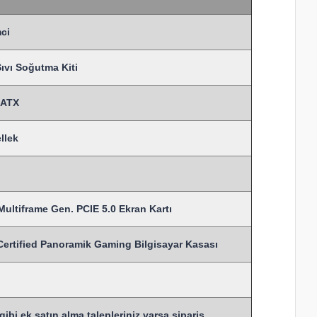
ci
vı Soğutma Kiti
MATX
llek
ultiframe Gen. PCIE 5.0 Ekran Kartı
ified Panoramik Gaming Bilgisayar Kasası
bi ek satın alma talepleriniz varsa sipariş