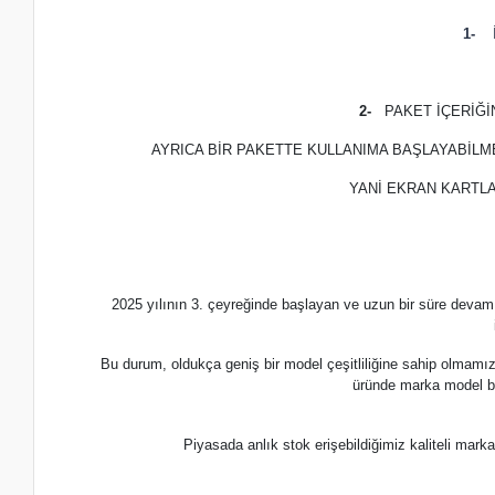
1-
İ
2-
PAKET İÇERİĞ
AYRICA BİR PAKETTE KULLANIMA BAŞLAYABİLM
YANİ EKRAN KARTLA
2025 yılının 3. çeyreğinde başlayan ve uzun bir süre devam
Bu durum, oldukça geniş bir model çeşitliliğine sahip olmamı
üründe marka model b
Piyasada anlık stok erişebildiğimiz kaliteli m