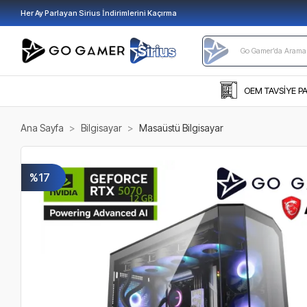
Her Ay Parlayan Sirius İndirimlerini Kaçırma
OEM TAVSİYE P
Ana Sayfa
Bilgisayar
Masaüstü Bilgisayar
%17