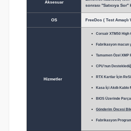
Aksesuar
sonrası ''Satıcıya Sor''
OS
FreeDos ( Test Amaçlı 
Corsair XTM50 High
Fabrikasyon macun 
Tamamen Özel XMP Prof
CPU'nun Desteklediği
RTX Kartlar İçin ReSi
Hizmetler
Kasa İçi Akıllı Kablo
BIOS Üzerinde Parça 
Gönderim Öncesi Bile
Fabrikasyon Program