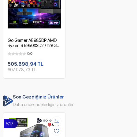
Go Gamer AE985DP AMD
Ryzen 9 9950X3D2 / 128GB
DDR5 Ram / 2TB SSD /
0/
0
RTX5090 32GB / 360mm
Sıvı Soğutma / X870 Wi-Fi
505.898,94 TL
6E & BT 5.2 / MSI 27" OLED
607.078,73 TL
2K 240Hz. 0.03MS / OEM
Gaming Paket
Son Gezdiğiniz Ürünler
Daha önce incelediğiniz ürünler
%17