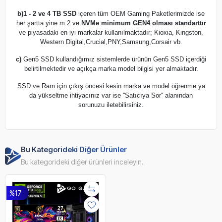
b)
1 - 2 ve 4 TB SSD
içeren tüm OEM Gaming Paketlerimizde ise
her şartta yine m.2 ve
NVMe minimum GEN4 olması standarttır
ve piyasadaki en iyi markalar kullanılmaktadır; Kioxia, Kingston,
Western Digital,Crucial,PNY,Samsung,Corsair vb.
c)
Gen5 SSD kullandığımız sistemlerde ürünün Gen5 SSD içerdiği
belirtilmektedir ve açıkça marka model bilgisi yer almaktadır.
SSD ve Ram için çıkış öncesi kesin marka ve model öğrenme ya
da yükseltme ihtiyacınız var ise ''Satıcıya Sor'' alanından
sorunuzu iletebilirsiniz.
Bu Kategorideki Diğer Ürünler
Bu kategorideki diğer ürünleri inceleyin.
%17