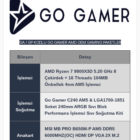
GA / GP KODLU GO GAMER AMD OEM GAMING PAKETLER
Bileşen
Detay
AMD Ryzen 7 9800X3D 5.20 GHz 8
İşlem
ci
Çekirdek + 16 Threads 104MB
Önbellek 4nm AM5 İşlemci
Go Gamer C240 AM5 & LGA1700-1851
İşlemci
Soket 240mm ARGB Sıvı Blok
Soğutma
Performans İşlemci Sıvı Soğutma Kiti
MSI MB PRO B650M-P AM5 DDR5
Anakart
6000MHZ(OC) HDMI DP VGA 2X M.2