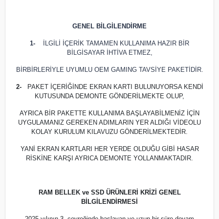
GENEL BİLGİLENDİRME
1-
İLGİLİ İÇERİK TAMAMEN KULLANIMA HAZIR BİR
BİLGİSAYAR İHTİVA ETMEZ,
BİRBİRLERİYLE UYUMLU OEM GAMING TAVSİYE PAKETİDİR.
2-
PAKET İÇERİĞİNDE EKRAN KARTI BULUNUYORSA KENDİ
KUTUSUNDA DEMONTE GÖNDERİLMEKTE OLUP,
AYRICA BİR PAKETTE KULLANIMA BAŞLAYABİLMENİZ İÇİN
UYGULAMANIZ GEREKEN ADIMLARIN YER ALDIĞI VİDEOLU
KOLAY KURULUM KILAVUZU GÖNDERİLMEKTEDİR.
YANİ EKRAN KARTLARI HER YERDE OLDUĞU GİBİ HASAR
RİSKİNE KARŞI AYRICA DEMONTE YOLLANMAKTADIR.
RAM BELLEK ve SSD ÜRÜNLERİ KRİZİ GENEL
BİLGİLENDİRMESİ
2025 yılının 3. çeyreğinde başlayan ve uzun bir süre devam