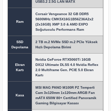
USB3.2 2.5G LAN MATX
Corsair Vengeance 32 GB DDR5
5600MHz CMK5X16G1B56Z36A2x2
Ram
(2x16GB) XMP 3.0 & AMD EXPO
Soğutuculu Performans Ram
SSD
2 TB m.2 NVMe SSD m.2 PCIe Yüksek
Depolama
Hızlı Depolama Birimi
Nvidia GeForce RTX5060Ti 16GB
Ekran
DX12 Ultimate DLSS 4.0 Nvidia Reflex
Kartı
2.0 Multiframe Gen. PCIE 5.0 Ekran
Kartı
MSI MAG PANO M100R PZ Temperli
Cam 3x120mm 1x120mm ARGB Fan
Kasa
mATX 650W 80+ Certified Panoramik
Gaming Bilgisayar Kasası