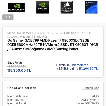
1 / 1
Marka:
Go Gamer
Ürün Kodu:
GA1279P
0/
0
Yorum Yap
Kategori:
Masaüstü Bilgisayar
Go Gamer GA1279P AMD Ryzen 7 9800X3D / 32GB
DDR5 5600MHz / 2TB NVMe m.2 SSD / RTX 5060Ti 16GB
/ 240mm Sıvı Soğutma / AMD Gaming Paket
Satış Fiyatı:
Havale ile Ödemelerde
138.360,00 TL
%3.5 Ek İndirim :
111.264,50 TL
115.300,00 TL
Öne Çıkan Özellikler:
Tümünü Gör
İşlemci Markası:
AMD
İşlemci Sınıfı:
AMD Ryzen 7
İşlemci Modeli:
Ryzen 7-9800X3D