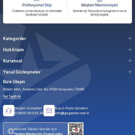
Profesyonel Ekip
Müşteri Memnuniyeti
Ürünlerimiz uzman teknisyen ve mühendisler
Sistemler için Türkiye’de en hızlı garanti ve servis
tarafından hazırlanır.
desteği sağlanır.
Kategoriler
Hızlı Erişim
Kurumsal
Yasal Sözleşmeler
Bize Ulaşın
İmbatlı Mah. Anadolu Cad. No:376/B Karşıyaka / İZMİR
Yol Tarifi Al
Müşteri Hizmetleri
Bize E-Posta Gönderin
0 (850) 303 55 35
info@gogamer.com.tr
Aklınıza Takılan Sorular için
Yardım Merkezini Ziyaret edin.