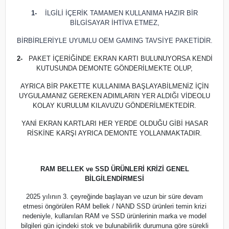
1-
İLGİLİ İÇERİK TAMAMEN KULLANIMA HAZIR BİR
BİLGİSAYAR İHTİVA ETMEZ,
BİRBİRLERİYLE UYUMLU OEM GAMING TAVSİYE PAKETİDİR.
2-
PAKET İÇERİĞİNDE EKRAN KARTI BULUNUYORSA KENDİ
KUTUSUNDA DEMONTE GÖNDERİLMEKTE OLUP,
AYRICA BİR PAKETTE KULLANIMA BAŞLAYABİLMENİZ İÇİN
UYGULAMANIZ GEREKEN ADIMLARIN YER ALDIĞI VİDEOLU
KOLAY KURULUM KILAVUZU GÖNDERİLMEKTEDİR.
YANİ EKRAN KARTLARI HER YERDE OLDUĞU GİBİ HASAR
RİSKİNE KARŞI AYRICA DEMONTE YOLLANMAKTADIR.
RAM BELLEK ve SSD ÜRÜNLERİ KRİZİ GENEL
BİLGİLENDİRMESİ
2025 yılının 3. çeyreğinde başlayan ve uzun bir süre devam
etmesi öngörülen RAM bellek / NAND SSD ürünleri temin krizi
nedeniyle, kullanılan RAM ve SSD ürünlerinin marka ve model
bilgileri gün içindeki stok ve bulunabilirlik durumuna göre sürekli