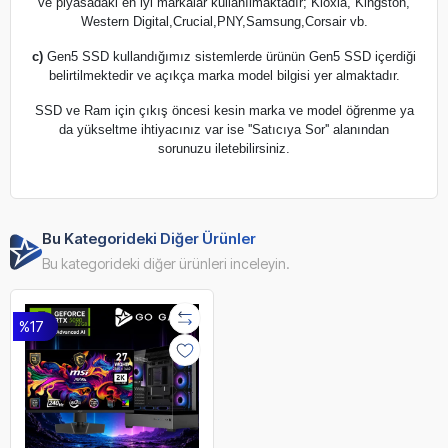
ve piyasadaki en iyi markalar kullanılmaktadır; Kioxia, Kingston,
Western Digital,Crucial,PNY,Samsung,Corsair vb.
c)
Gen5 SSD kullandığımız sistemlerde ürünün Gen5 SSD içerdiği
belirtilmektedir ve açıkça marka model bilgisi yer almaktadır.
SSD ve Ram için çıkış öncesi kesin marka ve model öğrenme ya
da yükseltme ihtiyacınız var ise ''Satıcıya Sor'' alanından
sorunuzu iletebilirsiniz.
Bu Kategorideki Diğer Ürünler
Bu kategorideki diğer ürünleri inceleyin.
%17