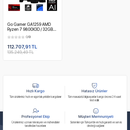
Go Gamer GA1259 AMD
Ryzen 7 9800X3D / 32GB
DDR5 5600MHz / 2TB
0/
0
NVMe m.2 SSD / RX7700XT
12GB / 240mm Sıvı Soğutma
112.707,91 TL
/ AMD Gaming Paket
135.249,49 TL
Hızlı Kargo
Hatasız Ürünler
Tüm ürünleriniz hızlı ve sigortalı şekilde kargolanır
Tüm masaüstü bilgisayarlar kargo öncesi 24 saat
test edilir.
Profesyonel Ekip
Müşteri Memnuniyeti
Ürünlerimiz uzman teknisyen ve mühendisler
Sistemler için Türkiye’de en hızlı garanti ve servis
tarafından hazırlanır.
desteği sağlanır.