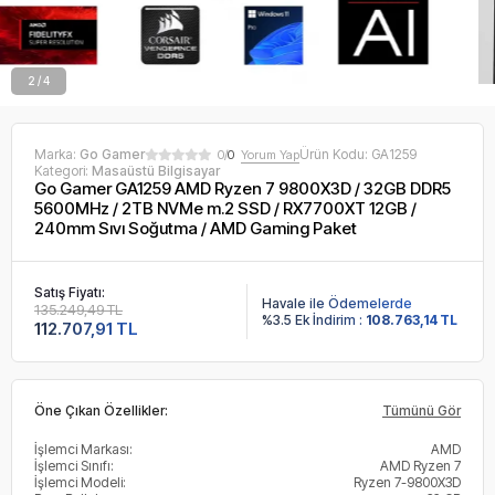
2 / 4
Marka:
Go Gamer
Ürün Kodu:
GA1259
0/
0
Yorum Yap
Kategori:
Masaüstü Bilgisayar
Go Gamer GA1259 AMD Ryzen 7 9800X3D / 32GB DDR5
5600MHz / 2TB NVMe m.2 SSD / RX7700XT 12GB /
240mm Sıvı Soğutma / AMD Gaming Paket
Satış Fiyatı:
Havale ile Ödemelerde
135.249,49 TL
%3.5 Ek İndirim :
108.763,14 TL
112.707,91 TL
Öne Çıkan Özellikler:
Tümünü Gör
İşlemci Markası:
AMD
İşlemci Sınıfı:
AMD Ryzen 7
İşlemci Modeli:
Ryzen 7-9800X3D