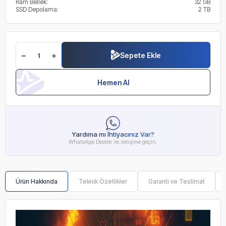
Ram Bellek:
32 GB
SSD Depolama:
2 TB
Sepete Ekle
Hemen Al
Yardıma mı İhtiyacınız Var?
WhatsApp Destek ile iletişime geçin.
Ürün Hakkında
Teknik Özellikler
Garanti ve Teslimat