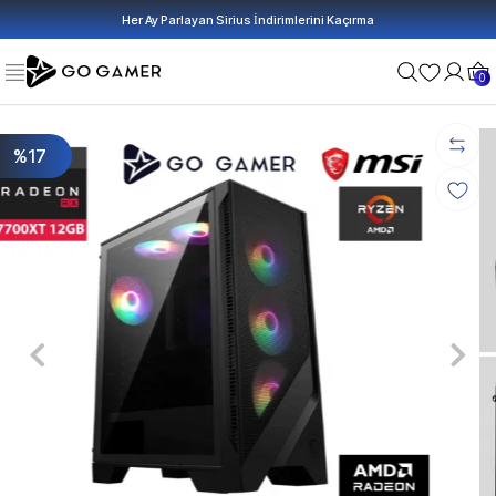
Her Ay Parlayan Sirius İndirimlerini Kaçırma
0
%17