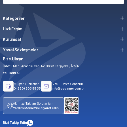
Kategoriler
Hızlı Erişim
Kurumsal
Yasal Sözleşmeler
Bize Ulaşın
İmbatlı Mah. Anadolu Cad. No:376/B Karşıyaka / İZMİR
Yol Tarifi Al
Müşteri Hizmetleri
Bize E-Posta Gönderin
0 (850) 303 55 35
info@gogamer.com.tr
Aklınıza Takılan Sorular için
Yardım Merkezini Ziyaret edin.
Bizi Takip Edin