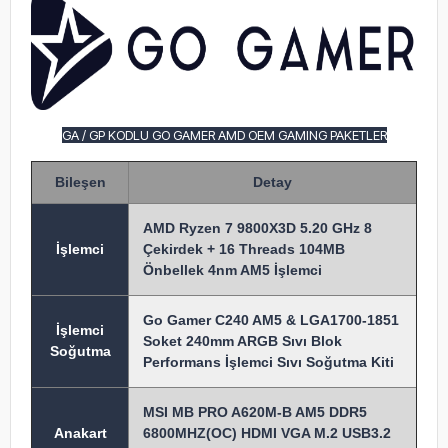
GA / GP KODLU GO GAMER AMD OEM GAMING PAKETLER
Bileşen
Detay
AMD Ryzen 7 9800X3D 5.20 GHz 8
İşlem
ci
Çekirdek + 16 Threads 104MB
Önbellek 4nm AM5 İşlemci
Go Gamer C240 AM5 & LGA1700-1851
İşlemci
Soket 240mm ARGB Sıvı Blok
Soğutma
Performans İşlemci Sıvı Soğutma Kiti
MSI MB PRO A620M-B AM5 DDR5
Anakart
6800MHZ(OC) HDMI VGA M.2 USB3.2