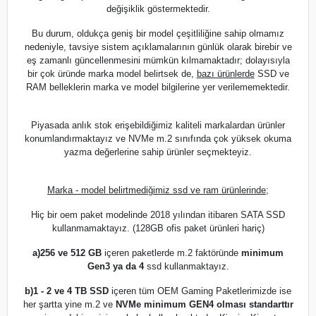
değişiklik göstermektedir.
Bu durum, oldukça geniş bir model çeşitliliğine sahip olmamız
nedeniyle, tavsiye sistem açıklamalarının günlük olarak birebir ve
eş zamanlı güncellenmesini mümkün kılmamaktadır; dolayısıyla
bir çok üründe marka model belirtsek de,
bazı ürünlerde
SSD ve
RAM belleklerin marka ve model bilgilerine yer verilememektedir.
Piyasada anlık stok erişebildiğimiz kaliteli markalardan ürünler
konumlandırmaktayız ve NVMe m.2 sınıfında çok yüksek okuma
yazma değerlerine sahip ürünler seçmekteyiz.
Marka - model belirtmediğimiz ssd ve ram ürünlerinde;
Hiç bir oem paket modelinde 2018 yılından itibaren SATA SSD
kullanmamaktayız. (128GB ofis paket ürünleri hariç)
a)
256 ve 512 GB
içeren paketlerde m.2 faktöründe
minimum
Gen3 ya da 4
ssd kullanmaktayız.
b)
1 - 2 ve 4 TB SSD
içeren tüm OEM Gaming Paketlerimizde ise
her şartta yine m.2 ve
NVMe minimum GEN4 olması standarttır