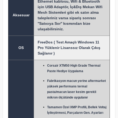
Ethernet kablosu, Wifi & Bluetooth
için USB Adaptör, İç&Dış Mekan Wifi
Mesh Sistemleri gibi ek satın alma
Aksesuar
talepleriniz varsa sipariş sonrası
''Satıcıya Sor'' kısmından bize
ulaşabilirsiniz.
FreeDos ( Test Amaçlı Windows 11
OS
Pro Yüklenir Lisanssız Olarak Çıkış
Sağlanır )
Corsair XTM50 High Grade Thermal
Paste Hediye Uygulama
Fabrikasyon macun y
erine aftermarket
yüksek performans termal
pasta/macun laser kesim gerekli
mikron ölçütünde uygulanır
Tamamen Özel XMP Profili, Bellek Voltaj
İyileştirmesi, Parçaların Gen. Ayarları