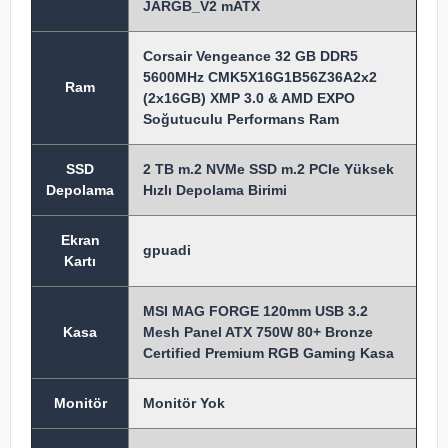
JARGB_V2 mATX
Corsair Vengeance 32 GB DDR5
5600MHz CMK5X16G1B56Z36A2x2
Ram
(2x16GB) XMP 3.0 & AMD EXPO
Soğutuculu Performans Ram
SSD
2 TB m.2 NVMe SSD m.2 PCIe Yüksek
Depolama
Hızlı Depolama Birimi
Ekran
gpuadi
Kartı
MSI MAG FORGE 120mm USB 3.2
Kasa
Mesh Panel ATX 750W 80+ Bronze
Certified Premium RGB Gaming Kasa
Monitör
Monitör Yok