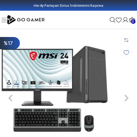
Her Ay Parlayan Sirius İndirimlerini Kaçırma
0
%17