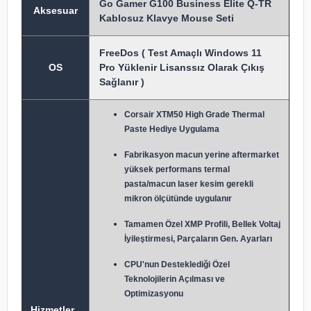
Go Gamer G100 Business Elite Q-TR
Aksesuar
Kablosuz Klavye Mouse Seti
FreeDos ( Test Amaçlı Windows 11
OS
Pro Yüklenir Lisanssız Olarak Çıkış
Sağlanır )
Corsair XTM50 High Grade Thermal
Paste Hediye Uygulama
Fabrikasyon macun y
erine aftermarket
yüksek performans termal
pasta/macun laser kesim gerekli
mikron ölçütünde uygulanır
Tamamen Özel XMP Profili, Bellek Voltaj
İyileştirmesi, Parçaların Gen. Ayarları
CPU'nun Desteklediği Özel
Teknolojilerin Açılması ve
Optimizasyonu
Hizmetler