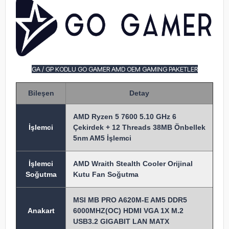
GA / GP KODLU GO GAMER AMD OEM GAMING PAKETLER
Bileşen
Detay
AMD Ryzen 5 7600 5.10 GHz 6
İşlem
ci
Çekirdek + 12 Threads 38MB Önbellek
5nm AM5 İşlemci
İşlemci
AMD Wraith Stealth Cooler Orijinal
Soğutma
Kutu Fan Soğutma
MSI MB PRO A620M-E AM5 DDR5
Anakart
6000MHZ(OC) HDMI VGA 1X M.2
USB3.2 GIGABIT LAN MATX