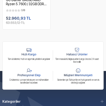
Ryzen 5 7600 / 32GB DDR5
5200MHz / 1TB NVMe m.2
0/
0
SSD / MSI 24" 100Hz. / OEM
Ev Ofis Paket
52.960,93 TL
63.553,12 TL
Hızlı Kargo
Hatasız Ürünler
Tüm ürünleriniz hızlı ve sigortalı şekilde kargolanır
Tüm masaüstü bilgisayarlar kargo öncesi 24 saat
test edilir.
Profesyonel Ekip
Müşteri Memnuniyeti
Ürünlerimiz uzman teknisyen ve mühendisler
Sistemler için Türkiye’de en hızlı garanti ve servis
tarafından hazırlanır.
desteği sağlanır.
Kategoriler