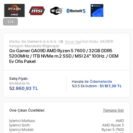
2 / 4
Marka:
Go Gamer
Ürün Kodu:
GA09DR
0/
0
Yorum Yap
Kategori:
Masaüstü Bilgisayar
Go Gamer GA09D AMD Ryzen 5 7600 / 32GB DDR5
5200MHz / 1TB NVMe m.2 SSD / MSI 24" 100Hz. / OEM
Ev Ofis Paket
Satış Fiyatı:
Havale ile Ödemelerde
63.553,12 TL
%3.5 Ek İndirim :
51.107,30 TL
52.960,93 TL
Öne Çıkan Özellikler:
Tümünü Gör
İşlemci Markası:
AMD
İşlemci Sınıfı:
AMD Ryzen 5
İşlemci Modeli:
Ryzen 5-7600