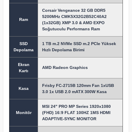
Corsair Vengeance 32 GB DDR5
5200MHz CMK5X32G2B52C40A2
Ram
(1x32GB) XMP 3.0 & AMD EXPO
Soğutuculu Performans Ram
SSD
1 TB m.2 NVMe SSD m.2 PCIe Yüksek
Depolama
Hızlı Depolama Birimi
Ekran
AMD Radeon Graphics
Kartı
Frisby FC-2715B 120mm Fan 1xUSB
Kasa
3.0 1x USB 2.0 mATX 300W Kasa
MSI 24" PRO MP Series 1920x1080
Monitör
(FHD) 16:9 FLAT 100HZ 1MS HDMI
ADAPTIVE-SYNC MONITOR