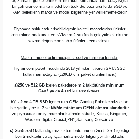
eş zamanlı güncellenmesini mümkün kılmamaktadır; dolayısıyla
bir çok üründe marka model belirtsek de,
bazı ürünlerde
SSD ve
RAM belleklerin marka ve model bilgilerine yer verilememektedir.
Piyasada anlık stok erişebildiğimiz kaliteli markalardan ürünler
konumlandırmaktayız ve NVMe m.2 sınıfında çok yüksek okuma
yazma değerlerine sahip ürünler seçmekteyiz.
Marka - model belirtmediğimiz ssd ve ram ürünlerinde;
Hiç bir oem paket modelinde 2018 yılından itibaren SATA SSD
kullanmamaktayız. (128GB ofis paket ürünleri hariç)
a)
256 ve 512 GB
içeren paketlerde m.2 faktöründe
minimum
Gen3 ya da 4
ssd kullanmaktayız.
b)
1 - 2 ve 4 TB SSD
içeren tüm OEM Gaming Paketlerimizde ise
her şartta yine m.2 ve
NVMe minimum GEN4 olması standarttır
ve piyasadaki en iyi markalar kullanılmaktadır; Kioxia, Kingston,
Western Digital,Crucial,PNY,Samsung,Corsair vb.
c)
Gen5 SSD kullandığımız sistemlerde ürünün Gen5 SSD içerdiği
belirtilmektedir ve açıkça marka model bilgisi yer almaktadır.