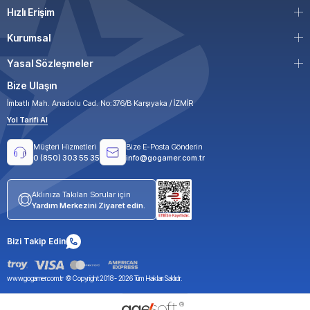
Hızlı Erişim
Kurumsal
Yasal Sözleşmeler
Bize Ulaşın
İmbatlı Mah. Anadolu Cad. No:376/B Karşıyaka / İZMİR
Yol Tarifi Al
Müşteri Hizmetleri
Bize E-Posta Gönderin
0 (850) 303 55 35
info@gogamer.com.tr
Aklınıza Takılan Sorular için
Yardım Merkezini Ziyaret edin.
Bizi Takip Edin
www.gogamer.com.tr © Copyright 2018 -
2026
Tüm Hakları Saklıdır.