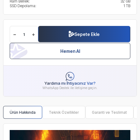
Ram Bellek:
32 GB
SSD Depolama:
1 TB
Sepete Ekle
Hemen Al
Yardıma mı İhtiyacınız Var?
WhatsApp Destek ile iletişime geçin.
Ürün Hakkında
Teknik Özellikler
Garanti ve Teslimat