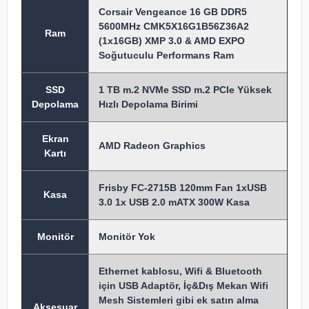
Corsair Vengeance 16 GB DDR5
5600MHz CMK5X16G1B56Z36A2
Ram
(1x16GB) XMP 3.0 & AMD EXPO
Soğutuculu Performans Ram
SSD
1 TB m.2 NVMe SSD m.2 PCIe Yüksek
Depolama
Hızlı Depolama Birimi
Ekran
AMD Radeon Graphics
Kartı
Frisby FC-2715B 120mm Fan 1xUSB
Kasa
3.0 1x USB 2.0 mATX 300W Kasa
Monitör
Monitör Yok
Ethernet kablosu, Wifi & Bluetooth
için USB Adaptör, İç&Dış Mekan Wifi
Mesh Sistemleri gibi ek satın alma
Aksesuar