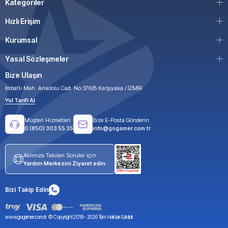
Kategoriler
Hızlı Erişim
Kurumsal
Yasal Sözleşmeler
Bize Ulaşın
İmbatlı Mah. Anadolu Cad. No:376/B Karşıyaka / İZMİR
Yol Tarifi Al
Müşteri Hizmetleri
Bize E-Posta Gönderin
0 (850) 303 55 35
info@gogamer.com.tr
Aklınıza Takılan Sorular için
Yardım Merkezini Ziyaret edin.
Bizi Takip Edin
www.gogamer.com.tr © Copyright 2018 -
2026
Tüm Hakları Saklıdır.