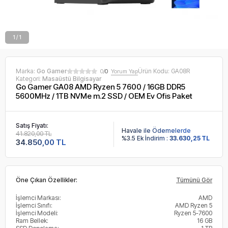
1 / 1
Marka:
Go Gamer
Ürün Kodu:
GA08R
0/
0
Yorum Yap
Kategori:
Masaüstü Bilgisayar
Go Gamer GA08 AMD Ryzen 5 7600 / 16GB DDR5
5600MHz / 1TB NVMe m.2 SSD / OEM Ev Ofis Paket
Satış Fiyatı:
Havale ile Ödemelerde
41.820,00 TL
%3.5 Ek İndirim :
33.630,25 TL
34.850,00 TL
Öne Çıkan Özellikler:
Tümünü Gör
İşlemci Markası:
AMD
İşlemci Sınıfı:
AMD Ryzen 5
İşlemci Modeli:
Ryzen 5-7600
Ram Bellek:
16 GB