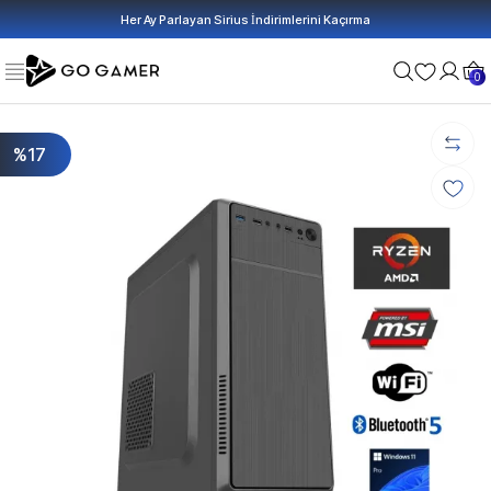
Her Ay Parlayan Sirius İndirimlerini Kaçırma
0
%17