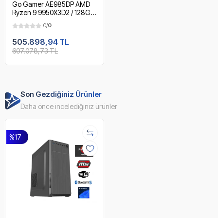
Go Gamer AE985DP AMD
Ryzen 9 9950X3D2 / 128GB
DDR5 Ram / 2TB SSD /
0/
0
RTX5090 32GB / 360mm
Sıvı Soğutma / X870 Wi-Fi
505.898,94 TL
6E & BT 5.2 / MSI 27" OLED
607.078,73 TL
2K 240Hz. 0.03MS / OEM
Gaming Paket
Son Gezdiğiniz Ürünler
Daha önce incelediğiniz ürünler
%17