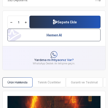
SSD Depolama:
1 TB
Sepete Ekle
Hemen Al
Yardıma mı İhtiyacınız Var?
WhatsApp Destek ile iletişime geçin.
Ürün Hakkında
Teknik Özellikler
Garanti ve Teslimat