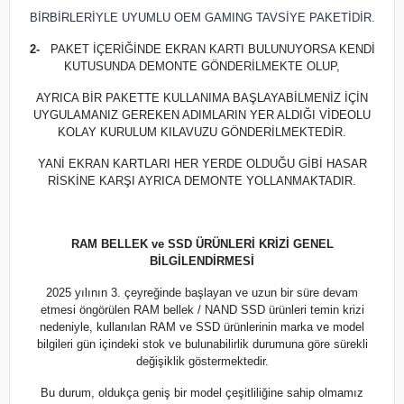
BİRBİRLERİYLE UYUMLU OEM GAMING TAVSİYE PAKETİDİR.
2-
PAKET İÇERİĞİNDE EKRAN KARTI BULUNUYORSA KENDİ
KUTUSUNDA DEMONTE GÖNDERİLMEKTE OLUP,
AYRICA BİR PAKETTE KULLANIMA BAŞLAYABİLMENİZ İÇİN
UYGULAMANIZ GEREKEN ADIMLARIN YER ALDIĞI VİDEOLU
KOLAY KURULUM KILAVUZU GÖNDERİLMEKTEDİR.
YANİ EKRAN KARTLARI HER YERDE OLDUĞU GİBİ HASAR
RİSKİNE KARŞI AYRICA DEMONTE YOLLANMAKTADIR.
RAM BELLEK ve SSD ÜRÜNLERİ KRİZİ GENEL
BİLGİLENDİRMESİ
2025 yılının 3. çeyreğinde başlayan ve uzun bir süre devam
etmesi öngörülen RAM bellek / NAND SSD ürünleri temin krizi
nedeniyle, kullanılan RAM ve SSD ürünlerinin marka ve model
bilgileri gün içindeki stok ve bulunabilirlik durumuna göre sürekli
değişiklik göstermektedir.
Bu durum, oldukça geniş bir model çeşitliliğine sahip olmamız