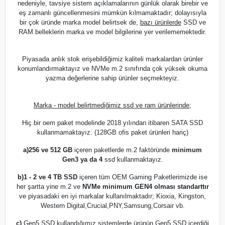
nedeniyle, tavsiye sistem açıklamalarının günlük olarak birebir ve
eş zamanlı güncellenmesini mümkün kılmamaktadır; dolayısıyla
bir çok üründe marka model belirtsek de,
bazı ürünlerde
SSD ve
RAM belleklerin marka ve model bilgilerine yer verilememektedir.
Piyasada anlık stok erişebildiğimiz kaliteli markalardan ürünler
konumlandırmaktayız ve NVMe m.2 sınıfında çok yüksek okuma
yazma değerlerine sahip ürünler seçmekteyiz.
Marka - model belirtmediğimiz ssd ve ram ürünlerinde;
Hiç bir oem paket modelinde 2018 yılından itibaren SATA SSD
kullanmamaktayız. (128GB ofis paket ürünleri hariç)
a)
256 ve 512 GB
içeren paketlerde m.2 faktöründe
minimum
Gen3 ya da 4
ssd kullanmaktayız.
b)
1 - 2 ve 4 TB SSD
içeren tüm OEM Gaming Paketlerimizde ise
her şartta yine m.2 ve
NVMe minimum GEN4 olması standarttır
ve piyasadaki en iyi markalar kullanılmaktadır; Kioxia, Kingston,
Western Digital,Crucial,PNY,Samsung,Corsair vb.
c)
Gen5 SSD kullandığımız sistemlerde ürünün Gen5 SSD içerdiği