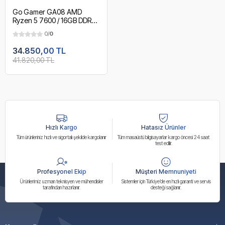
Go Gamer GA08 AMD
Ryzen 5 7600 / 16GB DDR5
5600MHz / 1TB NVMe m.2
0/
0
SSD / OEM Ev Ofis Paket
34.850,00 TL
41.820,00 TL
Hızlı Kargo
Hatasız Ürünler
Tüm ürünleriniz hızlı ve sigortalı şekilde kargolanır
Tüm masaüstü bilgisayarlar kargo öncesi 24 saat
test edilir.
Profesyonel Ekip
Müşteri Memnuniyeti
Ürünlerimiz uzman teknisyen ve mühendisler
Sistemler için Türkiye’de en hızlı garanti ve servis
tarafından hazırlanır.
desteği sağlanır.