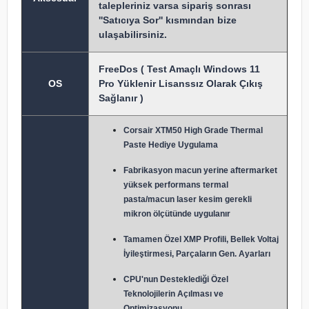
talepleriniz varsa sipariş sonrası
''Satıcıya Sor'' kısmından bize
ulaşabilirsiniz.
FreeDos ( Test Amaçlı Windows 11
OS
Pro Yüklenir Lisanssız Olarak Çıkış
Sağlanır )
Corsair XTM50 High Grade Thermal
Paste Hediye Uygulama
Fabrikasyon macun y
erine aftermarket
yüksek performans termal
pasta/macun laser kesim gerekli
mikron ölçütünde uygulanır
Tamamen Özel XMP Profili, Bellek Voltaj
İyileştirmesi, Parçaların Gen. Ayarları
CPU'nun Desteklediği Özel
Teknolojilerin Açılması ve
Optimizasyonu