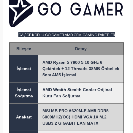
GA / GP KODLU GO GAMER AMD OEM GAMING PAKETLER
Bileşen
Detay
AMD Ryzen 5 7600 5.10 GHz 6
İşlem
ci
Çekirdek + 12 Threads 38MB Önbellek
5nm AM5 İşlemci
İşlemci
AMD Wraith Stealth Cooler Orijinal
Soğutma
Kutu Fan Soğutma
MSI MB PRO A620M-E AM5 DDR5
Anakart
6000MHZ(OC) HDMI VGA 1X M.2
USB3.2 GIGABIT LAN MATX