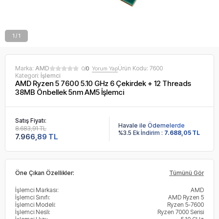
1 / 1
Marka:
AMD
Ürün Kodu:
7600
0/
0
Yorum Yap
Kategori:
İşlemci
AMD Ryzen 5 7600 5.10 GHz 6 Çekirdek + 12 Threads
38MB Önbellek 5nm AM5 İşlemci
Satış Fiyatı:
Havale ile Ödemelerde
8.683,91 TL
%3.5 Ek İndirim :
7.688,05 TL
7.966,89 TL
Öne Çıkan Özellikler:
Tümünü Gör
İşlemci Markası:
AMD
İşlemci Sınıfı:
AMD Ryzen 5
İşlemci Modeli:
Ryzen 5-7600
İşlemci Nesli:
Ryzen 7000 Serisi