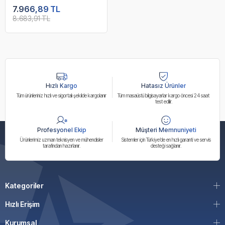
7.966,89 TL
8.683,91 TL
Hızlı Kargo
Hatasız Ürünler
Tüm ürünleriniz hızlı ve sigortalı şekilde kargolanır
Tüm masaüstü bilgisayarlar kargo öncesi 24 saat
test edilir.
Profesyonel Ekip
Müşteri Memnuniyeti
Ürünlerimiz uzman teknisyen ve mühendisler
Sistemler için Türkiye’de en hızlı garanti ve servis
tarafından hazırlanır.
desteği sağlanır.
Kategoriler
Hızlı Erişim
Kurumsal