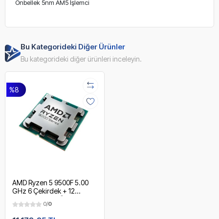
Önbellek 5nm AM5 İşlemci
Bu Kategorideki Diğer Ürünler
Bu kategorideki diğer ürünleri inceleyin.
%8
AMD Ryzen 5 9500F 5.00
GHz 6 Çekirdek + 12
Threads 32MB Önbellek
0/
0
4nm AM5 İşlemci