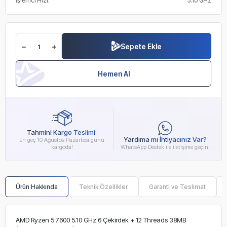
İşlemci Hızı:
5.10 GHz
Sepete Ekle
Hemen Al
Tahmini Kargo Teslimi:
Yardıma mı İhtiyacınız Var?
En geç 10 Ağustos Pazartesi günü
kargoda!
WhatsApp Destek ile iletişime geçin.
Ürün Hakkında
Teknik Özellikler
Garanti ve Teslimat
AMD Ryzen 5 7600 5.10 GHz 6 Çekirdek + 12 Threads 38MB