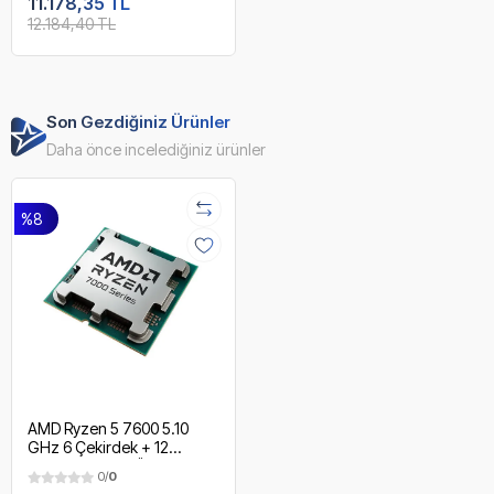
11.178,35 TL
12.184,40 TL
Son Gezdiğiniz Ürünler
Daha önce incelediğiniz ürünler
%8
AMD Ryzen 5 7600 5.10
GHz 6 Çekirdek + 12
Threads 38MB Önbellek
0/
0
5nm AM5 İşlemci