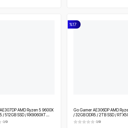
%17
AE307DP AMD Ryzen 5 9600X
Go Gamer AE306DP AMD Ryze
5 / 512GB SSD / RX9060XT
/ 32GB DDR5 / 2TB SSD / RTX
mm Sıvı Soğutma / MSI 27"
/ 360mm Sıvı Soğutma / MSI 27
0/
0
0/
0
OEM Gaming Paket
OEM Gaming Paket