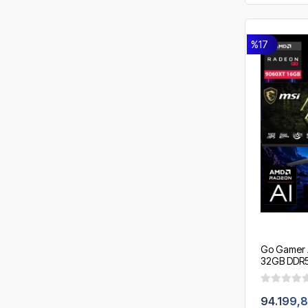
%17
Go Gamer 
32GB DDR5 
360mm Sıvı
/ OEM Gam
94.199,8