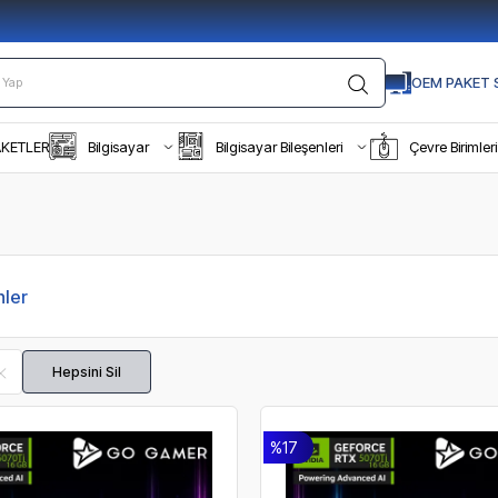
OEM PAKET S
AKETLER
Bilgisayar
Bilgisayar Bileşenleri
Çevre Birimleri
ler
Hepsini Sil
%17