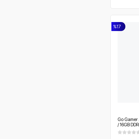
%17
Go Gamer 
/ 16GB DDR
16GB / 360
200Hz. / 