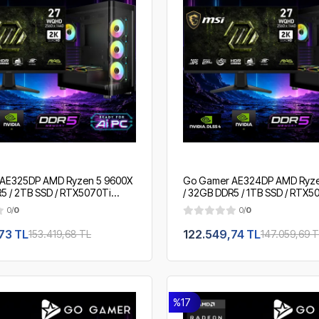
AE325DP AMD Ryzen 5 9600X
Go Gamer AE324DP AMD Ryze
5 / 2TB SSD / RTX5070Ti
/ 32GB DDR5 / 1TB SSD / RTX5
mm Sıvı Soğutma / MSI 27" 2K
/ 360mm Sıvı Soğutma / MSI 27
0/
0
0/
0
OEM Gaming Paket
200Hz. / OEM Gaming Paket
73 TL
122.549,74 TL
153.419,68 TL
147.059,69 
%17