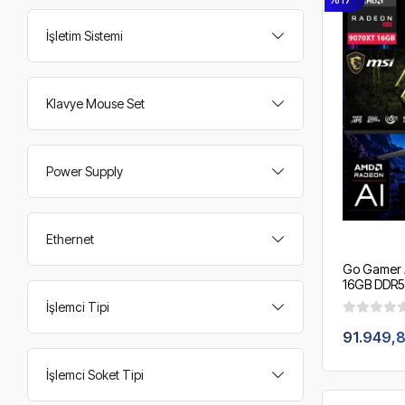
İşletim Sistemi
Klavye Mouse Set
Power Supply
Ethernet
Go Gamer 
16GB DDR5
/ 360mm Sı
İşlemci Tipi
200Hz. / 
91.949,8
İşlemci Soket Tipi