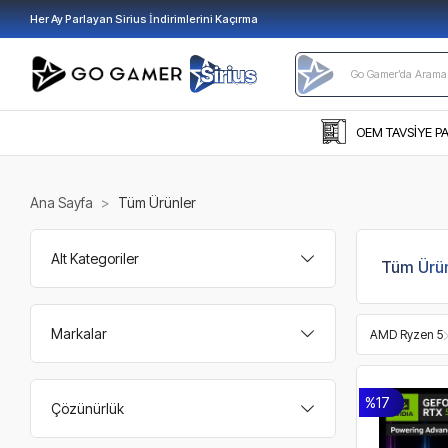
Her Ay Parlayan Sirius İndirimlerini Kaçırma
OEM TAVSİYE P
Ana Sayfa
Tüm Ürünler
Alt Kategoriler
Tüm Ürün
Markalar
AMD Ryzen 5
%17
Çözünürlük