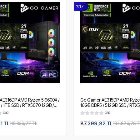
%17
AE316DP AMD Ryzen 5 9600X /
Go Gamer AE315DP AMD Ryzen
/ 1TB SSD / RTX5070 12GB /
16GB DDR5 / 512GB SSD / RTX5
 Soğutma / MSI 27" 2K 200Hz.
360mm Sıvı Soğutma / MSI 27"
0/
0
0/
0
ing Paket
/ OEM Gaming Paket
1 TL
87.399,82 TL
110.339,77 TL
104.879,78 T