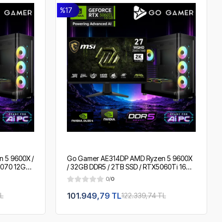
%17
 5 9600X /
Go Gamer AE314DP AMD Ryzen 5 9600X
070 12GB /
/ 32GB DDR5 / 2TB SSD / RTX5060Ti 16GB
 2K 200Hz.
/ 360mm Sıvı Soğutma / MSI 27" 2K
0/
0
200Hz. / OEM Gaming Paket
101.949,79 TL
L
122.339,74 TL