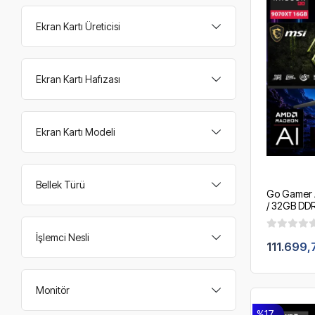
Ekran Kartı Üreticisi
Ekran Kartı Hafızası
Ekran Kartı Modeli
Bellek Türü
Go Gamer 
/ 32GB DDR
/ 360mm Sı
200Hz. / 
İşlemci Nesli
111.699,
Monitör
%17