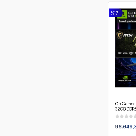
%17
Go Gamer 
32GB DDR5 
360mm Sıvı
/ OEM Gam
96.649,