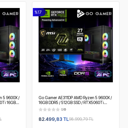
%17
 5 9600X /
Go Gamer AE311DP AMD Ryzen 5 9600X /
0Ti 16GB /
16GB DDR5 / 512GB SSD / RTX5060Ti
 2K 200Hz.
16GB / 360mm Sıvı Soğutma / MSI 27" 2K
0/
0
200Hz. / OEM Gaming Paket
82.499,83 TL
L
98.999,79 TL