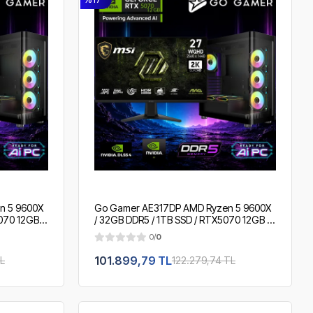
n 5 9600X
Go Gamer AE317DP AMD Ryzen 5 9600X
070 12GB /
/ 32GB DDR5 / 1TB SSD / RTX5070 12GB /
 2K 200Hz.
360mm Sıvı Soğutma / MSI 27" 2K 200Hz.
0/
0
/ OEM Gaming Paket
101.899,79 TL
L
122.279,74 TL