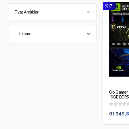
%17
Fiyat Aralıkları
Listeleme
Go Gamer 
16GB DDR5 
360mm Sıvı
/ OEM Gam
91.949,8