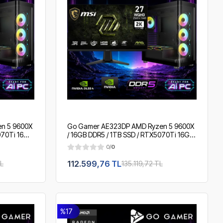
n 5 9600X
Go Gamer AE323DP AMD Ryzen 5 9600X
070Ti 16GB
/ 16GB DDR5 / 1TB SSD / RTX5070Ti 16GB
" 2K
/ 360mm Sıvı Soğutma / MSI 27" 2K
0/
0
200Hz. / OEM Gaming Paket
112.599,76 TL
TL
135.119,72 TL
%17