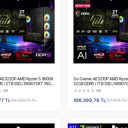
AE322DP AMD Ryzen 5 9600X
Go Gamer AE321DP AMD Ryzen
5 / 2TB SSD / RX9070XT 16GB
32GB DDR5 / 1TB SSD / RX9070
vı Soğutma / MSI 27" 2K
360mm Sıvı Soğutma / MSI 27"
0/
0
0/
0
OEM Gaming Paket
/ OEM Gaming Paket
77 TL
106.399,78 TL
134.039,72 TL
127.679,73 
%17