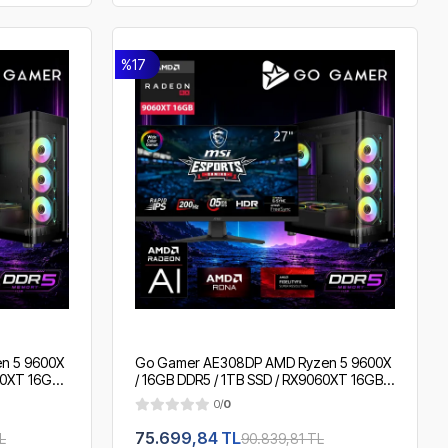
%17
n 5 9600X
Go Gamer AE308DP AMD Ryzen 5 9600X
60XT 16GB /
/ 16GB DDR5 / 1TB SSD / RX9060XT 16GB /
 2K 200Hz.
360mm Sıvı Soğutma / MSI 27" 200Hz. /
0/
0
OEM Gaming Paket
75.699,84 TL
L
90.839,81 TL