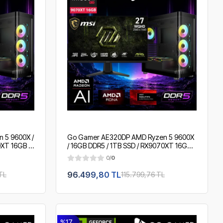
 5 9600X /
Go Gamer AE320DP AMD Ryzen 5 9600X
XT 16GB /
/ 16GB DDR5 / 1TB SSD / RX9070XT 16GB /
 2K 200Hz.
360mm Sıvı Soğutma / MSI 27" 2K 200Hz.
0/
0
/ OEM Gaming Paket
96.499,80 TL
TL
115.799,76 TL
%17