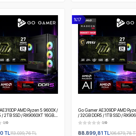
%17
AE310DP AMD Ryzen 5 9600X /
Go Gamer AE309DP AMD Ryze
/ 2TB SSD / RX9060XT 16GB /
/ 32GB DDR5 / 1TB SSD / RX90
 Soğutma / MSI 27" 2K 200Hz.
360mm Sıvı Soğutma / MSI 27"
0/
0
0/
0
ing Paket
/ OEM Gaming Paket
0 TL
88.899,81 TL
113.039,76 TL
106.679,78 T