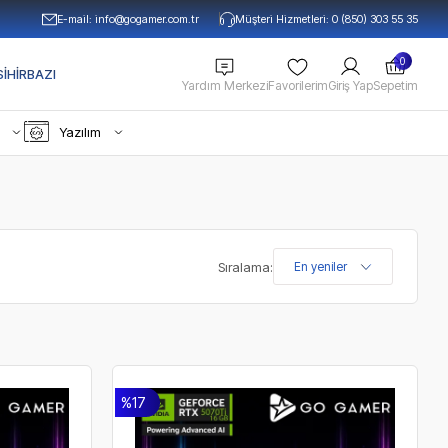
E-mail:
info@gogamer.com.tr
Müşteri Hizmetleri: 0 (850) 303 55 35
0
IHIRBAZI
Yardım Merkezi
Favorilerim
Giriş Yap
Sepetim
Yazılım
Sıralama:
%17