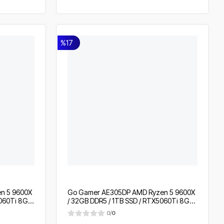
%17
n 5 9600X
Go Gamer AE305DP AMD Ryzen 5 9600X
5060Ti 8GB
/ 32GB DDR5 / 1TB SSD / RTX5060Ti 8GB /
" 200Hz. /
360mm Sıvı Soğutma / MSI 27" 200Hz. /
0/
0
OEM Gaming Paket