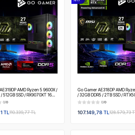
AE319DP AMD Ryzen 5 9600X /
Go Gamer AE318DP AMD Ryze
 / 512GB SSD / RX9070XT 16GB
/ 32GB DDR5 / 2TB SSD / RTX5
vı Soğutma / MSI 27" 2K
360mm Sıvı Soğutma / MSI 27"
0/
0
0/
0
OEM Gaming Paket
/ OEM Gaming Paket
1 TL
107.149,78 TL
110.339,77 TL
128.579,73 T