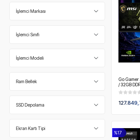
İşlemci Markası
İşlemci Sınıfı
İşlemci Modeli
Go Gamer 
Ram Bellek
/ 32GB DDR
16GB / 360
200Hz. / 
127.849,
SSD Depolama
Ekran Kartı Tipi
%17