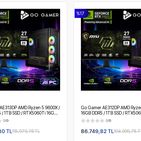
%17
AE313DP AMD Ryzen 5 9600X /
Go Gamer AE312DP AMD Ryzen
/ 1TB SSD / RTX5060Ti 16GB /
16GB DDR5 / 1TB SSD / RTX506
 Soğutma / MSI 27" 2K 200Hz.
360mm Sıvı Soğutma / MSI 27"
0/
0
0/
0
ing Paket
/ OEM Gaming Paket
80 TL
86.749,82 TL
115.979,76 TL
104.099,78 T