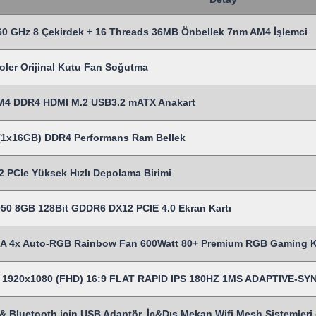
0 GHz 8 Çekirdek + 16 Threads 36MB Önbellek 7nm AM4 İşlemci
oler Orijinal Kutu Fan Soğutma
M4 DDR4 HDMI M.2 USB3.2 mATX Anakart
1x16GB) DDR4 Performans Ram Bellek
 PCIe Yüksek Hızlı Depolama Birimi
50 8GB 128Bit GDDR6 DX12 PCIE 4.0 Ekran Kartı
 4x Auto-RGB Rainbow Fan 600Watt 80+ Premium RGB Gaming 
es 1920x1080 (FHD) 16:9 FLAT RAPID IPS 180HZ 1MS ADAPTIVE-
& Bluetooth için USB Adaptör, İç&Dış Mekan Wifi Mesh Sistemleri gi