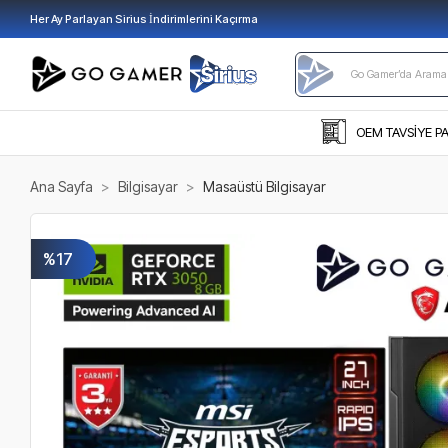
Her Ay Parlayan Sirius İndirimlerini Kaçırma
OEM TAVSİYE P
Ana Sayfa
Bilgisayar
Masaüstü Bilgisayar
%17