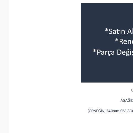
AŞAĞID
(ÖRNEĞİN; 240mm SIVI S