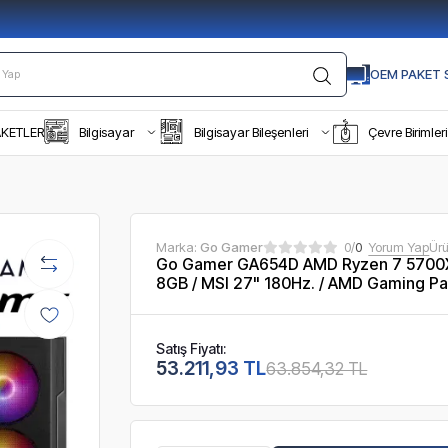
OEM PAKET S
AKETLER
Bilgisayar
Bilgisayar Bileşenleri
Çevre Birimleri
Marka:
Go Gamer
0/
0
Yorum Yap
Ür
Go Gamer GA654D AMD Ryzen 7 5700X
8GB / MSI 27" 180Hz. / AMD Gaming Pa
Satış Fiyatı:
53.211,93 TL
63.854,32 TL