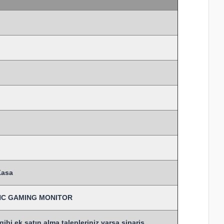
Kasa
SYNC GAMING MONITOR
bi ek satın alma talepleriniz varsa sipariş