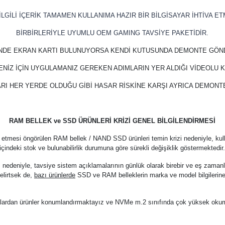
LGİLİ İÇERİK TAMAMEN KULLANIMA HAZIR BİR BİLGİSAYAR İHTİVA ET
BİRBİRLERİYLE UYUMLU OEM GAMING TAVSİYE PAKETİDİR.
İNDE EKRAN KARTI BULUNUYORSA KENDİ KUTUSUNDA DEMONTE GÖN
ENİZ İÇİN UYGULAMANIZ GEREKEN ADIMLARIN YER ALDIĞI VİDEOLU
RI HER YERDE OLDUĞU GİBİ HASAR RİSKİNE KARŞI AYRICA DEMON
RAM BELLEK ve SSD ÜRÜNLERİ KRİZİ GENEL BİLGİLENDİRMESİ
 etmesi öngörülen RAM bellek / NAND SSD ürünleri temin krizi nedeniyle, kul
içindeki stok ve bulunabilirlik durumuna göre sürekli değişiklik göstermektedir
z nedeniyle, tavsiye sistem açıklamalarının günlük olarak birebir ve eş zama
elirtsek de,
bazı ürünlerde
SSD ve RAM belleklerin marka ve model bilgilerine
arkalardan ürünler konumlandırmaktayız ve NVMe m.2 sınıfında çok yüksek oku