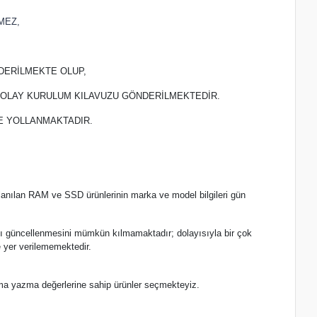
MEZ,
DERİLMEKTE OLUP,
 KOLAY KURULUM KILAVUZU GÖNDERİLMEKTEDİR.
TE YOLLANMAKTADIR.
lanılan RAM ve SSD ürünlerinin marka ve model bilgileri gün
.
nlı güncellenmesini mümkün kılmamaktadır; dolayısıyla bir çok
 yer verilememektedir.
ma yazma değerlerine sahip ürünler seçmekteyiz.