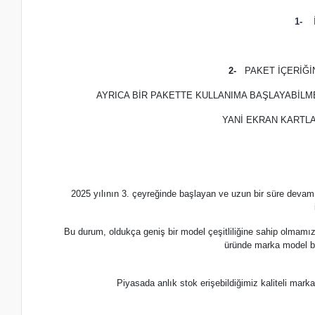
1-
İ
2-
PAKET İÇERİĞ
AYRICA BİR PAKETTE KULLANIMA BAŞLAYABİLM
YANİ EKRAN KARTLA
2025 yılının 3. çeyreğinde başlayan ve uzun bir süre devam
Bu durum, oldukça geniş bir model çeşitliliğine sahip olmamı
üründe marka model b
Piyasada anlık stok erişebildiğimiz kaliteli m