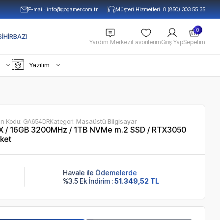
E-mail:
info@gogamer.com.tr
Müşteri Hizmetleri: 0 (850) 303 55 35
0
IHIRBAZI
Yardım Merkezi
Favorilerim
Giriş Yap
Sepetim
Yazılım
ün Kodu:
GA654DR
Kategori:
Masaüstü Bilgisayar
 / 16GB 3200MHz / 1TB NVMe m.2 SSD / RTX3050
ket
Havale ile Ödemelerde
%3.5 Ek İndirim :
51.349,52 TL