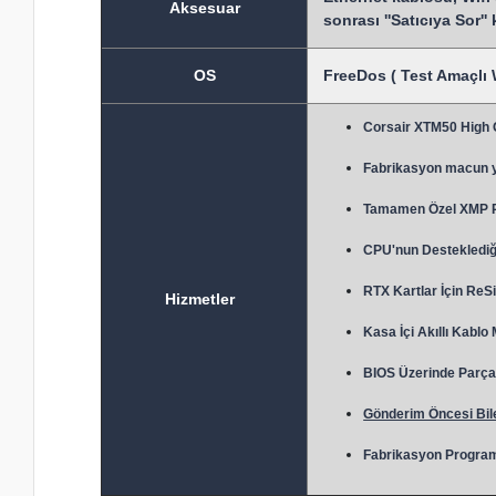
Aksesuar
sonrası ''Satıcıya Sor''
OS
FreeDos ( Test Amaçlı 
Corsair XTM50 High
Fabrikasyon macun 
Tamamen Özel XMP Prof
CPU'nun Desteklediği
RTX Kartlar İçin ReSi
Hizmetler
Kasa İçi Akıllı Kablo
BIOS Üzerinde Parça 
Gönderim Öncesi Bile
Fabrikasyon Program