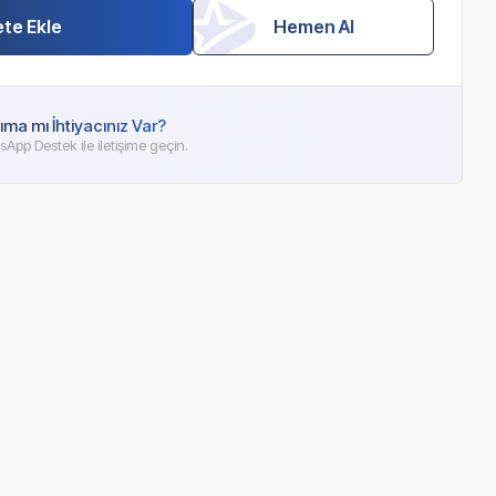
te Ekle
Hemen Al
ıma mı İhtiyacınız Var?
App Destek ile iletişime geçin.