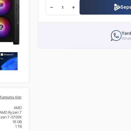
Sepe
Yard
Whats
Tümünü Gör
AMD
AMD Ryzen 7
yzen 7-5700X
16 GB
1 TB