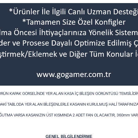
ÜRÜN KAPAK GÖRSELİNDE YER ALAN KASA İÇ BİLEŞEN GÖRÜNTÜSÜ TEMSİLİDİR
AKİ TABLODA YER ALAN BİLEŞENLERLE KASANIN KURULMUŞ HALİ TARAFINIZA
OĞUTMA VARSA KASANIZIN ÜST KISMINDA 2 ADET FAN OLACAKTIR, 360mm VARS
GENEL BİLGİLENDİRME