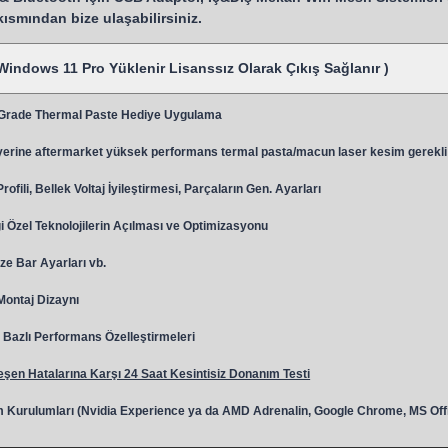
 kısmından bize ulaşabilirsiniz.
Windows 11 Pro Yüklenir Lisanssız Olarak Çıkış Sağlanır )
 Grade Thermal Paste Hediye Uygulama
y
erine aftermarket yüksek performans termal pasta/macun laser kesim gerekli
ili, Bellek Voltaj İyileştirmesi, Parçaların Gen. Ayarları
 Özel Teknolojilerin Açılması ve Optimizasyonu
ze Bar Ayarları vb.
 Montaj Dizaynı
Bazlı Performans Özelleştirmeleri
şen Hatalarına Karşı 24 Saat Kesintisiz Donanım Testi
 Kurulumları (Nvidia Experience ya da AMD Adrenalin, Google Chrome, MS Off