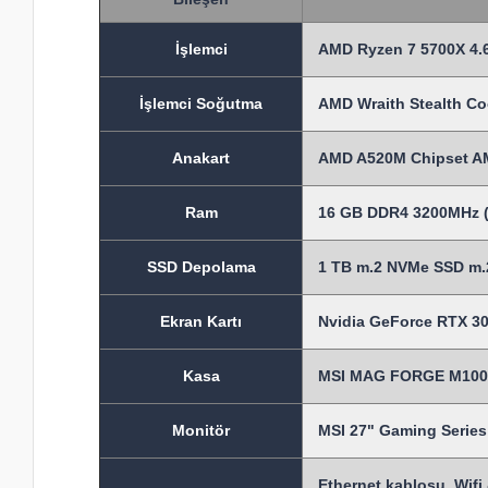
İşlem
ci
AMD Ryzen 7 5700X 4.6
İşlemci Soğutma
AMD Wraith Stealth Co
Anakart
AMD A520M Chipset A
Ram
16 GB DDR4 3200MHz (
SSD Depolama
1 TB m.2 NVMe SSD m.2
Ekran Kartı
Nvidia GeForce RTX 30
Kasa
MSI MAG FORGE M100A
Monitör
MSI 27" Gaming Seri
Ethernet kablosu, Wifi 