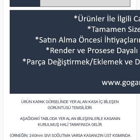
ÜRÜN KAPAK GÖRSELİNDE YER ALAN KASA İÇ BİLEŞEN
GÖRÜNTÜSÜ TEMSİLİDİR.
AŞAĞIDAKİ TABLODA YER ALAN BİLEŞENLERLE KASANIN
KURULMUŞ HALİ TARAFINIZA GELİR.
(ÖRNEĞİN; 240mm SIVI SOĞUTMA VARSA KASANIZIN ÜST KISMINDA