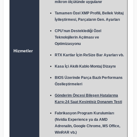
mikron ölçütünde uygulanır
Tamamen Özel XMP Profili, Bellek Voltaj
İyileştirmesi, Parçaların Gen. Ayarları
CPU'nun Desteklediği Özel
Teknolojilerin Açılması ve
Optimizasyonu
Hizmetler
RTX Kartlar İçin ReSize Bar Ayarları vb.
Kasa İçi Akıllı Kablo Montaj Dizaynı
BIOS Üzerinde Parça Bazlı Performans
Özelleştirmeleri
Gönderim Öncesi Bileşen Hatalarına
Karşı 24 Saat Kesintisiz Donanım Testi
Fabrikasyon Program Kurulumları
(Nvidia Experience ya da AMD
Adrenalin, Google Chrome, MS Office,
WinRAR vb.)