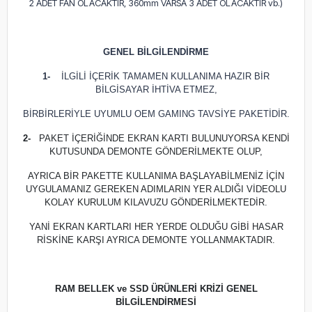
2 ADET FAN OLACAKTIR, 360mm VARSA 3 ADET OLACAKTIR vb.)
GENEL BİLGİLENDİRME
1-
İLGİLİ İÇERİK TAMAMEN KULLANIMA HAZIR BİR
BİLGİSAYAR İHTİVA ETMEZ,
BİRBİRLERİYLE UYUMLU OEM GAMING TAVSİYE PAKETİDİR.
2-
PAKET İÇERİĞİNDE EKRAN KARTI BULUNUYORSA KENDİ
KUTUSUNDA DEMONTE GÖNDERİLMEKTE OLUP,
AYRICA BİR PAKETTE KULLANIMA BAŞLAYABİLMENİZ İÇİN
UYGULAMANIZ GEREKEN ADIMLARIN YER ALDIĞI VİDEOLU
KOLAY KURULUM KILAVUZU GÖNDERİLMEKTEDİR.
YANİ EKRAN KARTLARI HER YERDE OLDUĞU GİBİ HASAR
RİSKİNE KARŞI AYRICA DEMONTE YOLLANMAKTADIR.
RAM BELLEK ve SSD ÜRÜNLERİ KRİZİ GENEL
BİLGİLENDİRMESİ