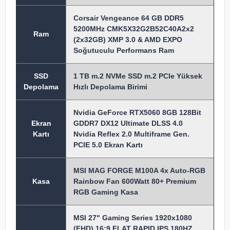
Corsair Vengeance 64 GB DDR5
5200MHz CMK5X32G2B52C40A2x2
Ram
(2x32GB) XMP 3.0 & AMD EXPO
Soğutuculu Performans Ram
SSD
1 TB m.2 NVMe SSD m.2 PCIe Yüksek
Depolama
Hızlı Depolama Birimi
Nvidia GeForce RTX5060 8GB 128Bit
Ekran
GDDR7 DX12 Ultimate DLSS 4.0
Kartı
Nvidia Reflex 2.0 Multiframe Gen.
PCIE 5.0 Ekran Kartı
MSI MAG FORGE M100A 4x Auto-RGB
Kasa
Rainbow Fan 600Watt 80+ Premium
RGB Gaming Kasa
MSI 27" Gaming Series 1920x1080
(FHD) 16:9 FLAT RAPID IPS 180HZ