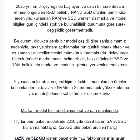
2025 yılının 3. çeyreğinde başlayan ve uzun bir süre devam
etmesi öngörülen RAM bellek / NAND SSD ürünleri temin krizi
nedeniyle, kullanılan RAM ve SSD ürünlerinin marka ve model
bilgileri gün içindeki stok ve bulunabilirlik durumuna göre sürekli
değişiklik göstermektedir.
Bu durum, oldukça geniş bir model çeşitliliğine sahip olmamız
nedeniyle, tavsiye sistem açıklamalarının günlük olarak birebir ve
eş zamanlı güncellenmesini mümkün kılmamaktadır; dolayısıyla
bir çok üründe marka model belirtsek de,
bazı ürünlerde
SSD ve
RAM belleklerin marka ve model bilgilerine yer verilememektedir.
Piyasada anlık stok erişebildiğimiz kaliteli markalardan ürünler
konumlandırmaktayız ve NVMe m.2 sınıfında çok yüksek okuma
yazma değerlerine sahip ürünler seçmekteyiz.
Marka - model belirtmediğimiz ssd ve ram ürünlerinde;
Hiç bir oem paket modelinde 2018 yılından itibaren SATA SSD
kullanmamaktayız. (128GB ofis paket ürünleri hariç)
a)
256 ve 512 GB
içeren paketlerde m.2 faktöründe
minimum