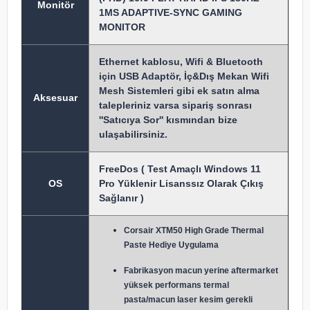
Monitör
1MS ADAPTIVE-SYNC GAMING
MONITOR
Ethernet kablosu, Wifi & Bluetooth
için USB Adaptör, İç&Dış Mekan Wifi
Mesh Sistemleri gibi ek satın alma
Aksesuar
talepleriniz varsa sipariş sonrası
''Satıcıya Sor'' kısmından bize
ulaşabilirsiniz.
FreeDos ( Test Amaçlı Windows 11
OS
Pro Yüklenir Lisanssız Olarak Çıkış
Sağlanır )
Corsair XTM50 High Grade Thermal
Paste Hediye Uygulama
Fabrikasyon macun y
erine aftermarket
yüksek performans termal
pasta/macun laser kesim gerekli