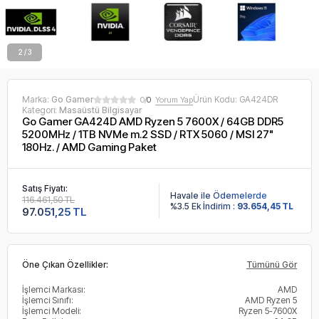
2 / 3
Marka:
Go Gamer
Ürün Kodu:
GA424DR
0/
0
Yorum Yap
Kategori:
Masaüstü Bilgisayar
Go Gamer GA424D AMD Ryzen 5 7600X / 64GB DDR5
5200MHz / 1TB NVMe m.2 SSD / RTX 5060 / MSI 27"
180Hz. / AMD Gaming Paket
Satış Fiyatı:
Havale ile Ödemelerde
116.461,50 TL
%3.5 Ek İndirim :
93.654,45 TL
97.051,25 TL
Öne Çıkan Özellikler:
Tümünü Gör
İşlemci Markası:
AMD
İşlemci Sınıfı:
AMD Ryzen 5
İşlemci Modeli:
Ryzen 5-7600X