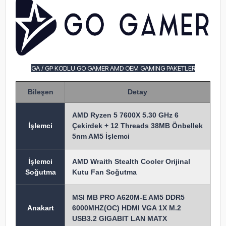
GA / GP KODLU GO GAMER AMD OEM GAMING PAKETLER
Bileşen
Detay
AMD Ryzen 5 7600X 5.30 GHz 6
İşlem
ci
Çekirdek + 12 Threads 38MB Önbellek
5nm AM5 İşlemci
İşlemci
AMD Wraith Stealth Cooler Orijinal
Soğutma
Kutu Fan Soğutma
MSI MB PRO A620M-E AM5 DDR5
Anakart
6000MHZ(OC) HDMI VGA 1X M.2
USB3.2 GIGABIT LAN MATX