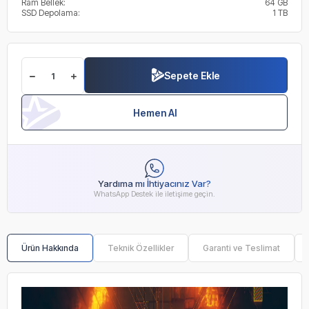
Ram Bellek:
64 GB
SSD Depolama:
1 TB
Sepete Ekle
Hemen Al
Yardıma mı İhtiyacınız Var?
WhatsApp Destek ile iletişime geçin.
Ürün Hakkında
Teknik Özellikler
Garanti ve Teslimat