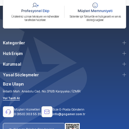
Profesyonel Ekip
Müşteri Memnuniyeti
Ürünlerimiz uzman teknisyen ve mühendisler
Sistemler için Türkiye’de en hızlı garanti ve servis
tarafından hazırlanır.
desteği sağlanır.
Kategoriler
Hızlı Erişim
Kurumsal
Yasal Sözleşmeler
Bize Ulaşın
İmbatlı Mah. Anadolu Cad. No:376/B Karşıyaka / İZMİR
Yol Tarifi Al
Müşteri Hizmetleri
Bize E-Posta Gönderin
0 (850) 303 55 35
info@gogamer.com.tr