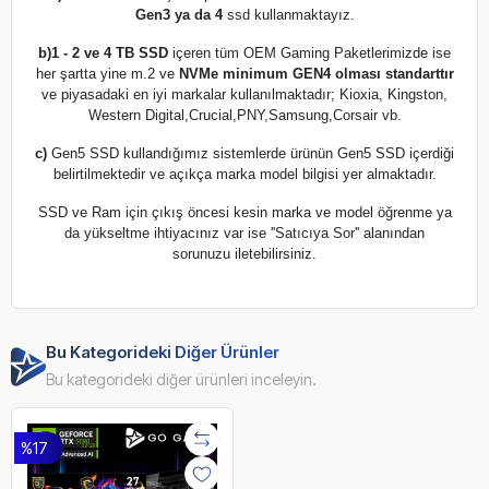
Gen3 ya da 4
ssd kullanmaktayız.
b)
1 - 2 ve 4 TB SSD
içeren tüm OEM Gaming Paketlerimizde ise
her şartta yine m.2 ve
NVMe minimum GEN4 olması standarttır
ve piyasadaki en iyi markalar kullanılmaktadır; Kioxia, Kingston,
Western Digital,Crucial,PNY,Samsung,Corsair vb.
c)
Gen5 SSD kullandığımız sistemlerde ürünün Gen5 SSD içerdiği
belirtilmektedir ve açıkça marka model bilgisi yer almaktadır.
SSD ve Ram için çıkış öncesi kesin marka ve model öğrenme ya
da yükseltme ihtiyacınız var ise ''Satıcıya Sor'' alanından
sorunuzu iletebilirsiniz.
Bu Kategorideki Diğer Ürünler
Bu kategorideki diğer ürünleri inceleyin.
%17