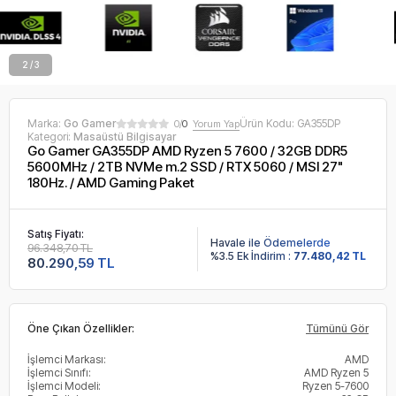
2 / 3
Marka:
Go Gamer
Ürün Kodu:
GA355DP
0/
0
Yorum Yap
Kategori:
Masaüstü Bilgisayar
Go Gamer GA355DP AMD Ryzen 5 7600 / 32GB DDR5
5600MHz / 2TB NVMe m.2 SSD / RTX 5060 / MSI 27"
180Hz. / AMD Gaming Paket
Satış Fiyatı:
Havale ile Ödemelerde
96.348,70 TL
%3.5 Ek İndirim :
77.480,42 TL
80.290,59 TL
Öne Çıkan Özellikler:
Tümünü Gör
İşlemci Markası:
AMD
İşlemci Sınıfı:
AMD Ryzen 5
İşlemci Modeli:
Ryzen 5-7600