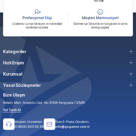
test edilir.
Profesyonel Ekip
Müşteri Memnuniyeti
Ürünlerimiz uzman teknisyen ve mühendisler
Sistemler için Türkiye’de en hızlı garanti ve servis
tarafından hazırlanır.
desteği sağlanır.
Kategoriler
Hızlı Erişim
Kurumsal
Yasal Sözleşmeler
Bize Ulaşın
İmbatlı Mah. Anadolu Cad. No:376/B Karşıyaka / İZMİR
Yol Tarifi Al
Müşteri Hizmetleri
Bize E-Posta Gönderin
0 (850) 303 55 35
info@gogamer.com.tr