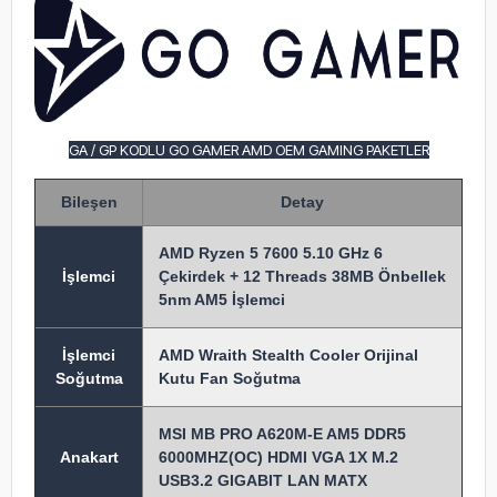
GA / GP KODLU GO GAMER AMD OEM GAMING PAKETLER
Bileşen
Detay
AMD Ryzen 5 7600 5.10 GHz 6
İşlem
ci
Çekirdek + 12 Threads 38MB Önbellek
5nm AM5 İşlemci
İşlemci
AMD Wraith Stealth Cooler Orijinal
Soğutma
Kutu Fan Soğutma
MSI MB PRO A620M-E AM5 DDR5
Anakart
6000MHZ(OC) HDMI VGA 1X M.2
USB3.2 GIGABIT LAN MATX