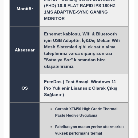
(FHD) 16:9 FLAT RAPID IPS 180HZ
Monitör
1MS ADAPTIVE-SYNC GAMING
MONITOR
Ethernet kablosu, Wifi & Bluetooth
için USB Adaptör, İç&Dış Mekan Wifi
Mesh Sistemleri gibi ek satın alma
Aksesuar
talepleriniz varsa sipariş sonrası
''Satıcıya Sor'' kısmından bize
ulaşabilirsiniz.
FreeDos ( Test Amaçlı Windows 11
OS
Pro Yüklenir Lisanssız Olarak Çıkış
Sağlanır )
Corsair XTM50 High Grade Thermal
Paste Hediye Uygulama
Fabrikasyon macun y
erine aftermarket
yüksek performans termal