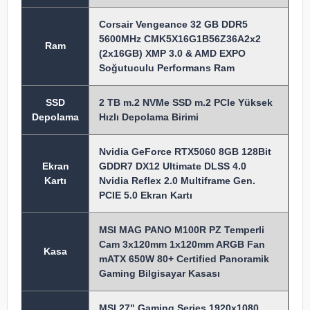
Corsair Vengeance 32 GB DDR5
5600MHz CMK5X16G1B56Z36A2x2
Ram
(2x16GB) XMP 3.0 & AMD EXPO
Soğutuculu Performans Ram
SSD
2 TB m.2 NVMe SSD m.2 PCIe Yüksek
Depolama
Hızlı Depolama Birimi
Nvidia GeForce RTX5060 8GB 128Bit
Ekran
GDDR7 DX12 Ultimate DLSS 4.0
Kartı
Nvidia Reflex 2.0 Multiframe Gen.
PCIE 5.0 Ekran Kartı
MSI MAG PANO M100R PZ Temperli
Cam 3x120mm 1x120mm ARGB Fan
Kasa
mATX 650W 80+ Certified Panoramik
Gaming Bilgisayar Kasası
MSI 27" Gaming Series 1920x1080