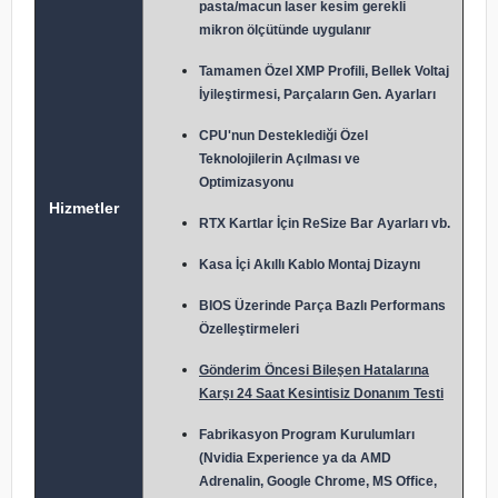
pasta/macun laser kesim gerekli
mikron ölçütünde uygulanır
Tamamen Özel XMP Profili, Bellek Voltaj
İyileştirmesi, Parçaların Gen. Ayarları
CPU'nun Desteklediği Özel
Teknolojilerin Açılması ve
Optimizasyonu
Hizmetler
RTX Kartlar İçin ReSize Bar Ayarları vb.
Kasa İçi Akıllı Kablo Montaj Dizaynı
BIOS Üzerinde Parça Bazlı Performans
Özelleştirmeleri
Gönderim Öncesi Bileşen Hatalarına
Karşı 24 Saat Kesintisiz Donanım Testi
Fabrikasyon Program Kurulumları
(Nvidia Experience ya da AMD
Adrenalin, Google Chrome, MS Office,