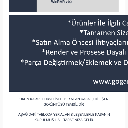
WinRAR vb.)
ÜRÜN KAPAK GÖRSELİNDE YER ALAN KASA İÇ BİLEŞEN
GÖRÜNTÜSÜ TEMSİLİDİR.
AŞAĞIDAKİ TABLODA YER ALAN BİLEŞENLERLE KASANIN
KURULMUŞ HALİ TARAFINIZA GELİR.