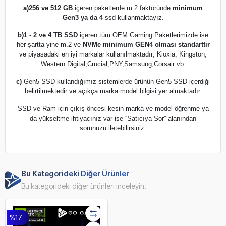
a)
256 ve 512 GB
içeren paketlerde m.2 faktöründe
minimum
Gen3 ya da 4
ssd kullanmaktayız.
b)
1 - 2 ve 4 TB SSD
içeren tüm OEM Gaming Paketlerimizde ise
her şartta yine m.2 ve
NVMe minimum GEN4 olması standarttır
ve piyasadaki en iyi markalar kullanılmaktadır; Kioxia, Kingston,
Western Digital,Crucial,PNY,Samsung,Corsair vb.
c)
Gen5 SSD kullandığımız sistemlerde ürünün Gen5 SSD içerdiği
belirtilmektedir ve açıkça marka model bilgisi yer almaktadır.
SSD ve Ram için çıkış öncesi kesin marka ve model öğrenme ya
da yükseltme ihtiyacınız var ise ''Satıcıya Sor'' alanından
sorunuzu iletebilirsiniz.
Bu Kategorideki Diğer Ürünler
Bu kategorideki diğer ürünleri inceleyin.
%17