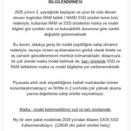
BİLGİLENDİRMESİ
2025 yılının 3. çeyreğinde başlayan ve uzun bir süre devam
etmesi öngörülen RAM bellek / NAND SSD ürünleri temin krizi
nedeniyle, kullanılan RAM ve SSD ürünlerinin marka ve model
bilgileri gün içindeki stok ve bulunabilirlik durumuna göre sürekli
değişiklik göstermektedir.
Bu durum, oldukça geniş bir model çeşitliliğine sahip olmamız
nedeniyle, tavsiye sistem açıklamalarının günlük olarak birebir ve
eş zamanlı güncellenmesini mümkün kılmamaktadır; dolayısıyla
bir çok üründe marka model belirtsek de,
bazı ürünlerde
SSD ve
RAM belleklerin marka ve model bilgilerine yer verilememektedir.
Piyasada anlık stok erişebildiğimiz kaliteli markalardan ürünler
konumlandırmaktayız ve NVMe m.2 sınıfında çok yüksek okuma
yazma değerlerine sahip ürünler seçmekteyiz.
Marka - model belirtmediğimiz ssd ve ram ürünlerinde;
Hiç bir oem paket modelinde 2018 yılından itibaren SATA SSD
kullanmamaktayız. (128GB ofis paket ürünleri hariç)