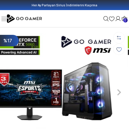
Her Ay Parlayan Sirius İndirimlerini Kaçırma
0
%17