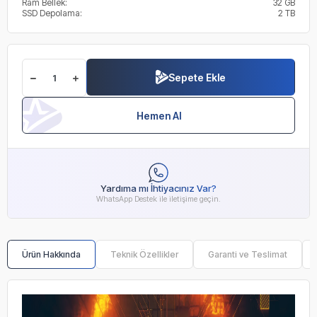
Ram Bellek:
32 GB
SSD Depolama:
2 TB
Sepete Ekle
Hemen Al
Yardıma mı İhtiyacınız Var?
WhatsApp Destek ile iletişime geçin.
Ürün Hakkında
Teknik Özellikler
Garanti ve Teslimat