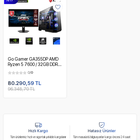
Go Gamer GA355DP AMD
Ryzen 5 7600 / 32GB DDR5
5600MHz / 2TB NVMe m.2
0/
0
SSD / RTX 5060 / MSI 27"
180Hz. / AMD Gaming
80.290,59 TL
Paket
96.348,70 TL
Hızlı Kargo
Hatasız Ürünler
Tüm ürünleriniz hızlı ve sigortalı şekilde kargolanır
Tüm masaüstü bilgisayarlar kargo öncesi 24 saat