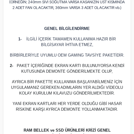
(ÖRNEĞİN; 240mm SIVI SOĞUTMA VARSA KASANIZIN ÜST KISMINDA
2 ADET FAN OLACAKTIR, 360mm VARSA 3 ADET OLACAKTIR vb.)
GENEL BİLGİLENDİRME
1-
İLGİLİ İÇERİK TAMAMEN KULLANIMA HAZIR BİR
BİLGİSAYAR İHTİVA ETMEZ,
BİRBİRLERİYLE UYUMLU OEM GAMING TAVSİYE PAKETİDİR.
2-
PAKET İÇERİĞİNDE EKRAN KARTI BULUNUYORSA KENDİ
KUTUSUNDA DEMONTE GÖNDERİLMEKTE OLUP,
AYRICA BİR PAKETTE KULLANIMA BAŞLAYABİLMENİZ İÇİN
UYGULAMANIZ GEREKEN ADIMLARIN YER ALDIĞI VİDEOLU
KOLAY KURULUM KILAVUZU GÖNDERİLMEKTEDİR.
YANİ EKRAN KARTLARI HER YERDE OLDUĞU GİBİ HASAR
RİSKİNE KARŞI AYRICA DEMONTE YOLLANMAKTADIR.
RAM BELLEK ve SSD ÜRÜNLERİ KRİZİ GENEL